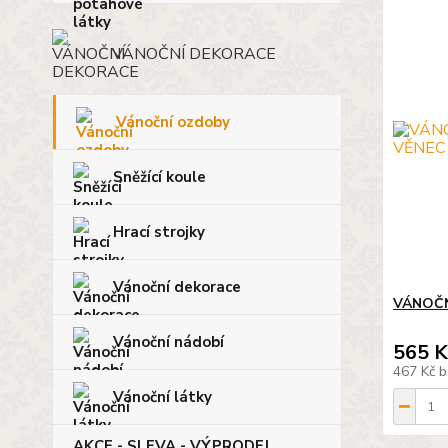
VÁNOČNÍ DEKORACE
Vánoční ozdoby
Sněžící koule
Hrací strojky
Vánoční dekorace
VÁNOČN
Vánoční nádobí
565 K
467 Kč
b
Vánoční látky
AKCE - SLEVA - VÝPRODEJ