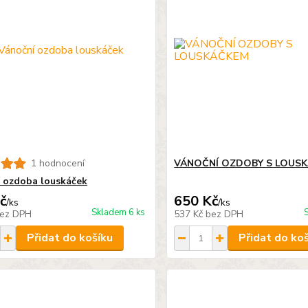
1 hodnocení
VÁNOČNÍ OZDOBY S LOUS
 ozdoba louskáček
č
650 Kč
/
ks
/
ks
Skladem 6 ks
ez DPH
537 Kč
bez DPH
Přidat do košíku
Přidat do ko