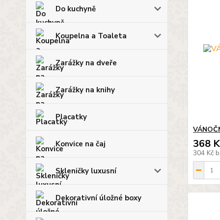
Do kuchyně
Koupelna a Toaleta
Zarážky na dveře
Zarážky na knihy
Placatky
VÁNOČ
368 K
Konvice na čaj
304 Kč
b
Skleničky luxusní
Dekorativní úložné boxy