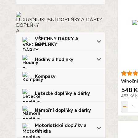
LUXUSNÍ DOPLŇKY A DÁRKY
VŠECHNY DÁRKY A
DOPLŇKY
Hodiny a hodinky
Kompasy
Vánoční
548 K
Letecké doplňky a dárky
453 Kč
b
Námořní doplňky a dárky
Motoristické doplňky a
dárky