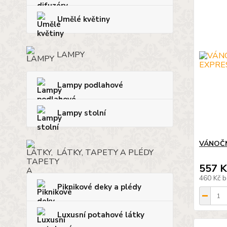
Umělé květiny
LAMPY
Lampy podlahové
Lampy stolní
VÁNOČN
LÁTKY, TAPETY A PLÉDY
557 K
460 Kč
b
Piknikové deky a plédy
Luxusní potahové látky