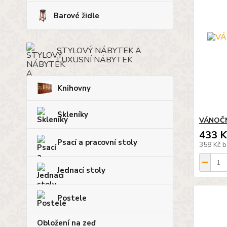
Barové židle
STYLOVÝ NÁBYTEK A
LUXUSNÍ NÁBYTEK
Knihovny
Skleníky
VÁNOČ
433 K
Psací a pracovní stoly
358 Kč
b
Jednací stoly
Postele
Obložení na zeď