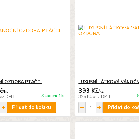
Í OZDOBA PTÁČCI
LUXUSNÍ LÁTKOVÁ VÁNOČ
č
393 Kč
/
ks
/
ks
Skladem 4 ks
ez DPH
325 Kč
bez DPH
Přidat do košíku
Přidat do ko