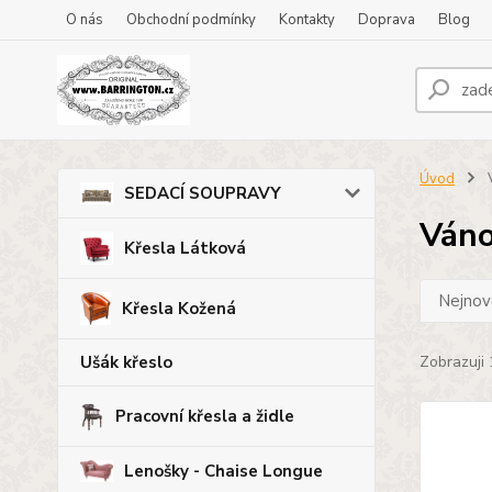
O nás
Obchodní podmínky
Kontakty
Doprava
Blog
Úvod
V
SEDACÍ SOUPRAVY
Váno
Křesla Látková
Nejnově
Křesla Kožená
Ušák křeslo
Zobrazuji 
Pracovní křesla a židle
Lenošky - Chaise Longue