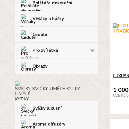
Polštáře dekorační
Věšáky a háčky
Cedule
Pro zvířátka
Obrazy
LUXUSN
SVÍČKY, UMĚLÉ KYTKY
1 000
826 Kč
b
Svíčky luxusní
Aroma difuzéry