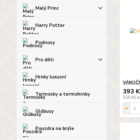
Malý Princ
Harry Potter
Podnosy
Pro děti
Hrnky luxusní
VÁNOČN
393 K
Termosky a termohrnky
325 Kč
b
Glóbusy
Pouzdra na brýle