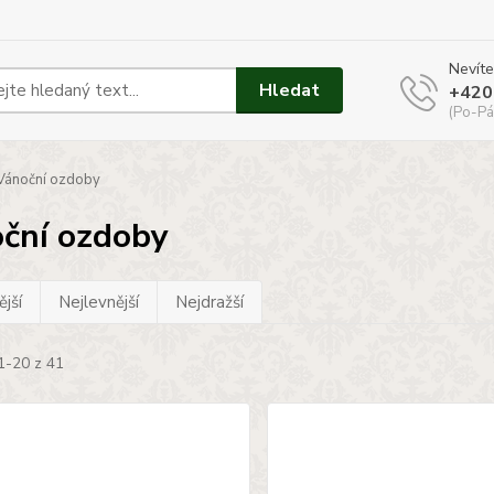
Nevíte
Hledat
+420
(Po-Pá
ánoční ozdoby
ční ozdoby
jší
Nejlevnější
Nejdražší
1-20 z 41