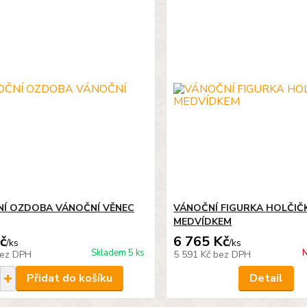
Í OZDOBA VÁNOČNÍ VĚNEC
VÁNOČNÍ FIGURKA HOLČIČ
MEDVÍDKEM
č
6 765 Kč
/
ks
/
ks
Skladem 5 ks
N
ez DPH
5 591 Kč
bez DPH
Přidat do košíku
Detail