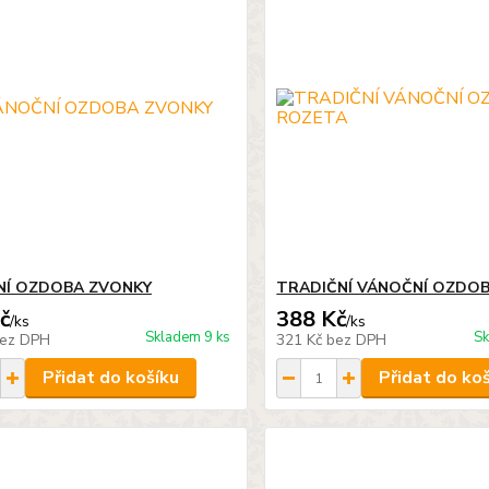
NÍ OZDOBA ZVONKY
TRADIČNÍ VÁNOČNÍ OZDO
č
388 Kč
/
ks
/
ks
Skladem 9 ks
Sk
ez DPH
321 Kč
bez DPH
Přidat do košíku
Přidat do ko