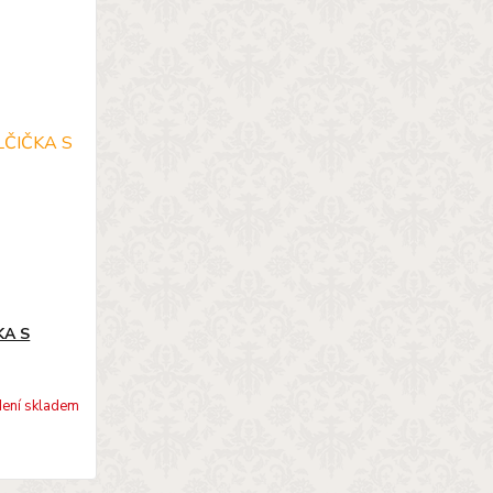
KA S
ení skladem