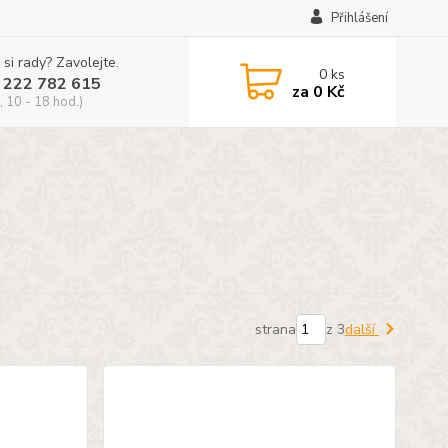
Přihlášení
 si rady? Zavolejte.
0
ks
 222 782 615
za
0 Kč
, 10 - 18 hod.)
strana
z 3
další