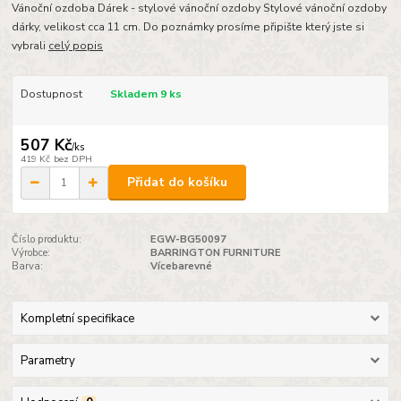
Vánoční ozdoba Dárek - stylové vánoční ozdoby Stylové vánoční ozdoby
dárky, velikost cca 11 cm. Do poznámky prosíme připište který jste si
vybrali
celý popis
Dostupnost
Skladem 9 ks
507 Kč
/
ks
419 Kč
bez DPH
Přidat do košíku
Číslo produktu:
EGW-BG50097
Výrobce:
BARRINGTON FURNITURE
Barva:
Vícebarevné
Kompletní specifikace
Parametry