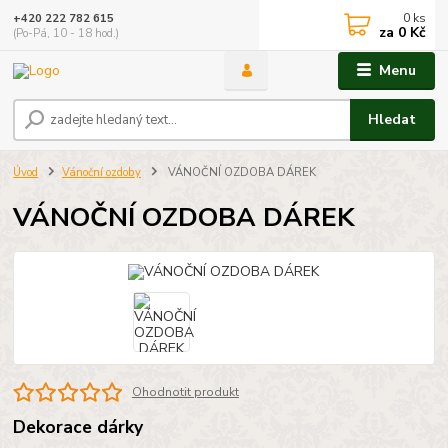
0
ks
+420 222 782 615
za
0 Kč
(Po-Pá, 10 - 18 hod.)
Menu
Hledat
Úvod
Vánoční ozdoby
VÁNOČNÍ OZDOBA DÁREK
VÁNOČNÍ OZDOBA DÁREK
Ohodnotit produkt
Dekorace dárky