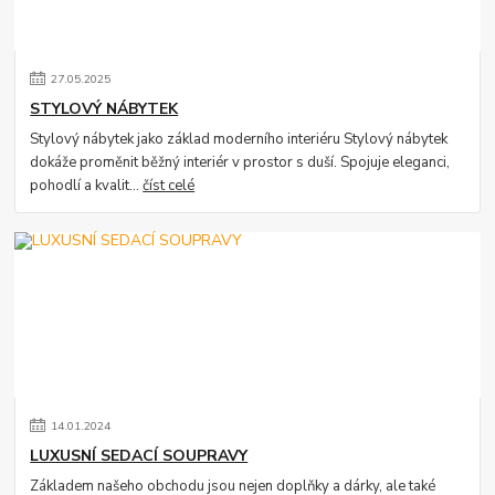
27
.
05
.
2025
STYLOVÝ NÁBYTEK
Stylový nábytek jako základ moderního interiéru Stylový nábytek
dokáže proměnit běžný interiér v prostor s duší. Spojuje eleganci,
pohodlí a kvalit...
číst celé
14
.
01
.
2024
LUXUSNÍ SEDACÍ SOUPRAVY
Základem našeho obchodu jsou nejen doplňky a dárky, ale také