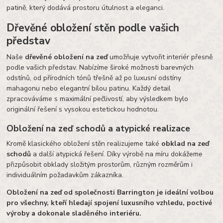
patině, který dodává prostoru útulnost a eleganci.
Dřevěné obložení stěn podle vašich
představ
Naše
dřevěné obložení na zeď
umožňuje vytvořit interiér přesně
podle vašich představ. Nabízíme široké možnosti barevných
odstínů, od přírodních tónů třešně až po luxusní odstíny
mahagonu nebo elegantní bílou patinu. Každý detail
zpracováváme s maximální pečlivostí, aby výsledkem bylo
originální řešení s vysokou estetickou hodnotou.
Obložení na zeď schodů a atypické realizace
Kromě klasického obložení stěn realizujeme také
obklad na zeď
schodů
a další atypická řešení. Díky výrobě na míru dokážeme
přizpůsobit obklady složitým prostorům, různým rozměrům i
individuálním požadavkům zákazníka.
Obložení na zeď od společnosti Barrington je ideální volbou
pro všechny, kteří hledají spojení luxusního vzhledu, poctivé
výroby a dokonale sladěného interiéru.