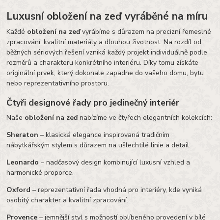
Luxusní obložení na zeď vyráběné na míru
Každé
obložení na zeď
vyrábíme s důrazem na precizní řemeslné
zpracování, kvalitní materiály a dlouhou životnost. Na rozdíl od
běžných sériových řešení vzniká každý projekt individuálně podle
rozměrů a charakteru konkrétního interiéru. Díky tomu získáte
originální prvek, který dokonale zapadne do vašeho domu, bytu
nebo reprezentativního prostoru.
Čtyři designové řady pro jedinečný interiér
Naše
obložení na zeď
nabízíme ve čtyřech elegantních kolekcích:
Sheraton
– klasická elegance inspirovaná tradičním
nábytkářským stylem s důrazem na ušlechtilé linie a detail.
Leonardo
– nadčasový design kombinující luxusní vzhled a
harmonické proporce.
Oxford
– reprezentativní řada vhodná pro interiéry, kde vyniká
osobitý charakter a kvalitní zpracování.
Provence
– jemnější styl s možností oblíbeného provedení v bílé