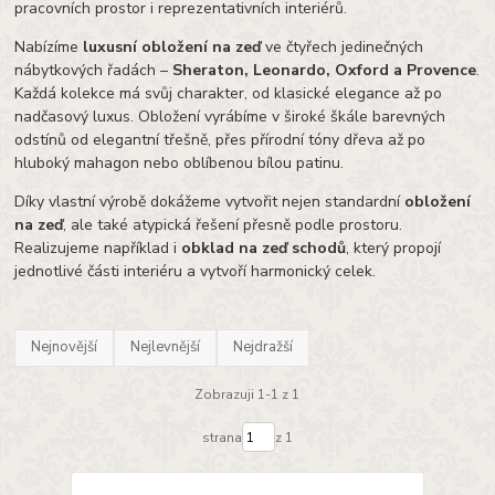
pracovních prostor i reprezentativních interiérů.
Nabízíme
luxusní obložení na zeď
ve čtyřech jedinečných
nábytkových řadách –
Sheraton, Leonardo, Oxford a Provence
.
Každá kolekce má svůj charakter, od klasické elegance až po
nadčasový luxus. Obložení vyrábíme v široké škále barevných
odstínů od elegantní třešně, přes přírodní tóny dřeva až po
hluboký mahagon nebo oblíbenou bílou patinu.
Díky vlastní výrobě dokážeme vytvořit nejen standardní
obložení
na zeď
, ale také atypická řešení přesně podle prostoru.
Realizujeme například i
obklad na zeď schodů
, který propojí
jednotlivé části interiéru a vytvoří harmonický celek.
Nejnovější
Nejlevnější
Nejdražší
Zobrazuji 1-1 z 1
strana
z 1