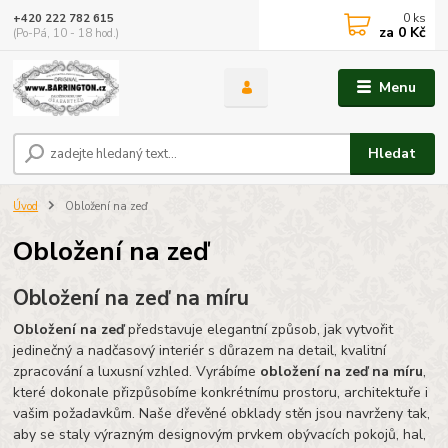
0
ks
+420 222 782 615
za
0 Kč
(Po-Pá, 10 - 18 hod.)
Menu
Hledat
Úvod
Obložení na zeď
Obložení na zeď
Obložení na zeď na míru
Obložení na zeď
představuje elegantní způsob, jak vytvořit
jedinečný a nadčasový interiér s důrazem na detail, kvalitní
zpracování a luxusní vzhled. Vyrábíme
obložení na zeď na míru
,
které dokonale přizpůsobíme konkrétnímu prostoru, architektuře i
vašim požadavkům. Naše dřevěné obklady stěn jsou navrženy tak,
aby se staly výrazným designovým prvkem obývacích pokojů, hal,