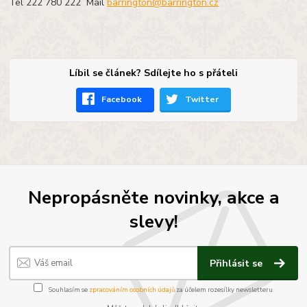
Tel 222 780 222 Mail
barrington@barrington.cz
Líbil se článek? Sdílejte ho s přáteli
Facebook
Twitter
Nepropásněte novinky, akce a
slevy!
Přihlásit se
Souhlasím se
zpracováním osobních údajů
za účelem rozesílky newsletteru.