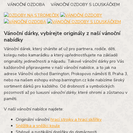
VÁNOČNÍ OZDOBA VÁNOČNÍ OZDOBY S LOUSKÁČKEM
Vánoční dárky, vybírejte originály z naší vánoční
nabídky
Vánoční dárek, který sháníte ať už pro partnera, rodiče, děti,
kolegu nebo kamarádku a který upřednostňujete na základě
originality, jedinečnosti a nápadu. Takové vánoční dárky pro Vás
každoročně připravujeme v naší vánoční nabídce, a to jak na
adrese Vánoční obchod Barrington, Prokopovo náměstí 8, Praha 3,
nebo na našem eshopu eshop.barrington.cz kde nabízíme široký
sortiment dárků pro každého. Od drobností a symbolických
pozorností až po luxusní
vánoční dárky
, které ohromí a zůstanou v
paměti.
V naší vánoční nabídce najdete:
Originální vánoční
hrací strojky a hrací skříňky
Sněžítka a sněžící koule
Stylové a rustikální doplňky do domácnosti