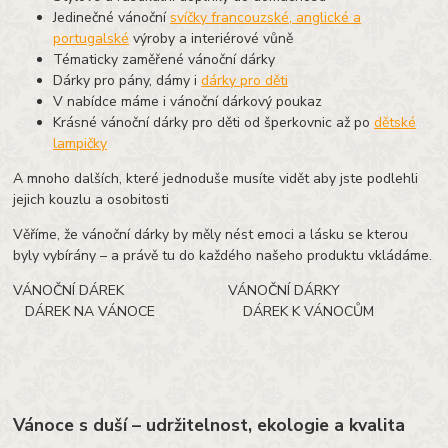
Jedinečné vánoční
svíčky francouzské, anglické a
portugalské
výroby a interiérové vůně
Tématicky zaměřené vánoční dárky
Dárky pro pány, dámy i
dárky pro děti
V nabídce máme i vánoční dárkový poukaz
Krásné vánoční dárky pro děti od šperkovnic až po
dětské
lampičky
A mnoho dalších, které jednoduše musíte vidět aby jste podlehli
jejich kouzlu a osobitosti
Věříme, že vánoční dárky by měly nést emoci a lásku se kterou
byly vybírány – a právě tu do každého našeho produktu vkládáme.
VÁNOČNÍ DÁREK VÁNOČNÍ DÁRKY
DÁREK NA VÁNOCE DÁREK K VÁNOCŮM
Vánoce s duší – udržitelnost, ekologie a kvalita