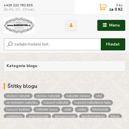
0
ks
+420 222 782 615
za
0 Kč
(Po-Pá, 10 - 18 hod.)
Menu
Hledat
Kategorie blogu
Štítky blogu
stylový nábytek
stylovy nabytek
nabytek stylovy
styl
ve stylovem nabytku
luxusní nábytek
luxusní nábytková řada
luxusní bydlení
nábytek luxus
ušák
ušáky
křesloušák
ušákkřeslo
anglickýušák
jedinečnýušák
komfortníkřeslo
křeslo
pruhovanýušák
hotelové sedačky
sedačky do hotelu