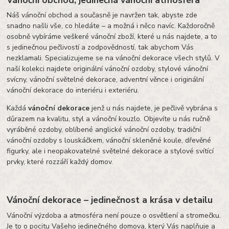
Náš vánoční obchod a současně je navržen tak, abyste zde
snadno našli vše, co hledáte – a možná i něco navíc. Každoročně
osobně vybíráme veškeré vánoční zboží, které u nás najdete, a to
s jedinečnou pečlivostí a zodpovědností, tak abychom Vás
nezklamali. Specializujeme se na vánoční dekorace všech stylů. V
naší kolekci najdete originální vánoční ozdoby, stylové vánoční
svícny, vánoční světelné dekorace, adventní věnce i originální
vánoční dekorace do interiéru i exteriéru.
Každá
vánoční dekorace
jenž u nás najdete, je pečlivě vybrána s
důrazem na kvalitu, styl a vánoční kouzlo. Objevíte u nás ručně
vyráběné ozdoby, oblíbené anglické vánoční ozdoby, tradiční
vánoční ozdoby s louskáčkem, vánoční skleněné koule, dřevěné
figurky, ale i neopakovatelné světelné dekorace a stylové svítící
prvky, které rozzáří každý domov.
Vánoční dekorace – jedinečnost a krása v detailu
Vánoční výzdoba a atmosféra není pouze o osvětlení a stromečku.
Je to o pocitu Vašeho jedinečného domova, který Vás naplňuje a