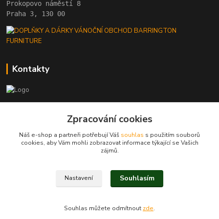
Prokopovo náměstí 8 
Praha 3, 130 00
Kontakty
+420 222 782 615
Zpracování cookies
(Po-Pá, 10 - 18 hod.)
Náš e-shop a partneři potřebují Váš
souhlas
s použitím souborů
barrington@barrington.cz
cookies, aby Vám mohli zobrazovat informace týkající se Vašich
zájmů.
Souhlasím
Nastavení
BARRINGTON FURNITURE
Souhlas můžete odmítnout
zde
.
Vytvořeno na
Eshop-rychle.cz