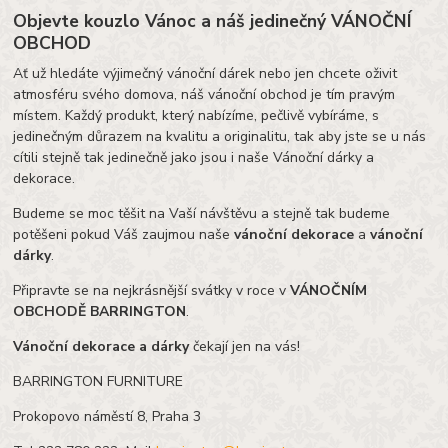
Objevte kouzlo Vánoc a náš jedinečný VÁNOČNÍ
OBCHOD
Ať už hledáte výjimečný vánoční dárek nebo jen chcete oživit
atmosféru svého domova, náš vánoční obchod je tím pravým
místem. Každý produkt, který nabízíme, pečlivě vybíráme, s
jedinečným důrazem na kvalitu a originalitu, tak aby jste se u nás
cítili stejně tak jedinečně jako jsou i naše Vánoční dárky a
dekorace.
Budeme se moc těšit na Vaší návštěvu a stejně tak budeme
potěšeni pokud Váš zaujmou naše
vánoční dekorace
a
vánoční
dárky
.
Připravte se na nejkrásnější svátky v roce v
VÁNOČNÍM
OBCHODĚ BARRINGTON
.
Vánoční dekorace a dárky
čekají jen na vás!
BARRINGTON FURNITURE
Prokopovo náměstí 8, Praha 3