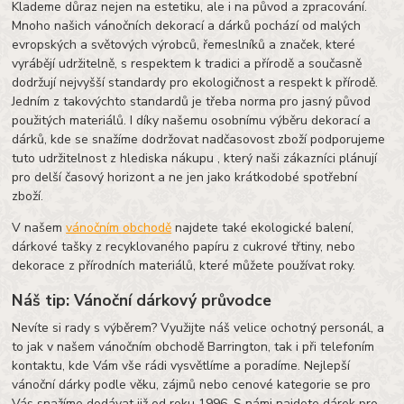
Klademe důraz nejen na estetiku, ale i na původ a zpracování.
Mnoho našich vánočních dekorací a dárků pochází od malých
evropských a světových výrobců, řemeslníků a značek, které
vyrábějí udržitelně, s respektem k tradici a přírodě a současně
dodržují nejvyšší standardy pro ekologičnost a respekt k přírodě.
Jedním z takovýchto standardů je třeba norma pro jasný původ
použitých materiálů. I díky našemu osobnímu výběru dekorací a
dárků, kde se snažíme dodržovat nadčasovost zboží podporujeme
tuto udržitelnost z hlediska nákupu , který naši zákazníci plánují
pro delší časový horizont a ne jen jako krátkodobé spotřební
zboží.
V našem
vánočním obchodě
najdete také ekologické balení,
dárkové tašky z recyklovaného papíru z cukrové třtiny, nebo
dekorace z přírodních materiálů, které můžete používat roky.
Náš tip: Vánoční dárkový průvodce
Nevíte si rady s výběrem? Využijte náš velice ochotný personál, a
to jak v našem vánočním obchodě Barrington, tak i při telefoním
kontaktu, kde Vám vše rádi vysvětlíme a poradíme. Nejlepší
vánoční dárky podle věku, zájmů nebo cenové kategorie se pro
Vás snažíme dodávat již od roku 1996. S námi najdete dárek pro