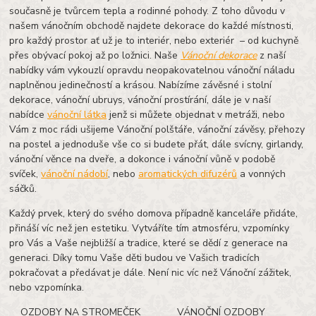
současně je tvůrcem tepla a rodinné pohody. Z toho důvodu v
našem vánočním obchodě najdete dekorace do každé místnosti,
pro každý prostor ať už je to interiér, nebo exteriér – od kuchyně
přes obývací pokoj až po ložnici. Naše
Vánoční dekorace
z naší
nabídky vám vykouzlí opravdu neopakovatelnou vánoční náladu
naplněnou jedinečností a krásou. Nabízíme závěsné i stolní
dekorace, vánoční ubruys, vánoční prostírání, dále je v naší
nabídce
vánoční látka
jenž si můžete objednat v metráži, nebo
Vám z moc rádi ušijeme Vánoční polštáře, vánoční závěsy, přehozy
na postel a jednoduše vše co si budete přát, dále svícny, girlandy,
vánoční věnce na dveře, a dokonce i vánoční vůně v podobě
svíček,
vánoční nádobí
, nebo
aromatických difuzérů
a vonných
sáčků.
Každý prvek, který do svého domova případně kanceláře přidáte,
přináší víc než jen estetiku. Vytváříte tím atmosféru, vzpomínky
pro Vás a Vaše nejbližší a tradice, které se dědí z generace na
generaci. Díky tomu Vaše děti budou ve Vašich tradicích
pokračovat a předávat je dále. Není nic víc než Vánoční zážitek,
nebo vzpomínka.
OZDOBY NA STROMEČEK VÁNOČNÍ OZDOBY