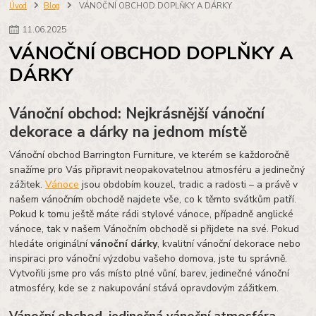
sedací soupravy do hotelu
sedací soupravy hotel
Úvod
Blog
VÁNOČNÍ OBCHOD DOPLŇKY A DÁRKY
hotelová sedací souprava
11
.
06
.
2025
VÁNOČNÍ OBCHOD DOPLŇKY A
DÁRKY
Vánoční obchod: Nejkrásnější vánoční
dekorace a dárky na jednom místě
Vánoční obchod Barrington Furniture, ve kterém se každoročně
snažíme pro Vás připravit neopakovatelnou atmosféru a jedinečný
zážitek.
Vánoce
jsou obdobím kouzel, tradic a radosti – a právě v
našem vánočním obchodě najdete vše, co k těmto svátkům patří.
Pokud k tomu ještě máte rádi stylové vánoce, případně anglické
vánoce, tak v našem Vánočním obchodě si přijdete na své. Pokud
hledáte originální
vánoční dárky
, kvalitní vánoční dekorace nebo
inspiraci pro vánoční výzdobu vašeho domova, jste tu správně.
Vytvořili jsme pro vás místo plné vůní, barev, jedinečné vánoční
atmosféry, kde se z nakupování stává opravdovým zážitkem.
Vánoční obchod, jedinečná vánoční atmosféra