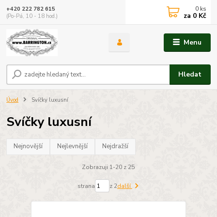
0
ks
+420 222 782 615
za
0 Kč
(Po-Pá, 10 - 18 hod.)
Menu
Hledat
Úvod
Svíčky luxusní
Svíčky luxusní
Nejnovější
Nejlevnější
Nejdražší
Zobrazuji 1-20 z 25
strana
z 2
další