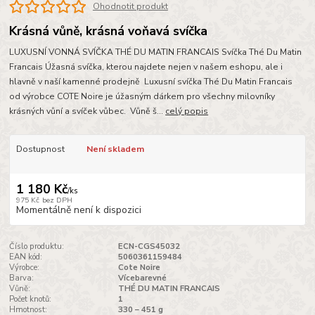
Ohodnotit produkt
Krásná vůně, krásná voňavá svíčka
LUXUSNÍ VONNÁ SVÍČKA THÉ DU MATIN FRANCAIS Svíčka Thé Du Matin
Francais Úžasná svíčka, kterou najdete nejen v našem eshopu, ale i
hlavně v naší kamenné prodejně Luxusní svíčka Thé Du Matin Francais
od výrobce COTE Noire je úžasným dárkem pro všechny milovníky
krásných vůní a svíček vůbec. Vůně š...
celý popis
Dostupnost
Není skladem
1 180 Kč
/
ks
975 Kč
bez DPH
Momentálně není k dispozici
Číslo produktu:
ECN-CGS45032
EAN kód:
5060361159484
Výrobce:
Cote Noire
Barva:
Vícebarevné
Vůně:
THÉ DU MATIN FRANCAIS
Počet knotů:
1
Hmotnost:
330 – 451 g