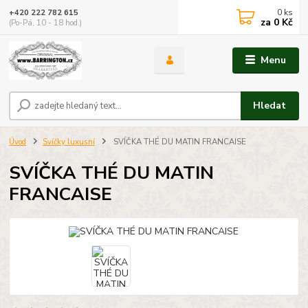
0
ks
+420 222 782 615
za
0 Kč
(Po-Pá, 10 - 18 hod.)
Menu
Hledat
Úvod
Svíčky luxusní
SVÍČKA THÉ DU MATIN FRANCAISE
SVÍČKA THÉ DU MATIN
FRANCAISE