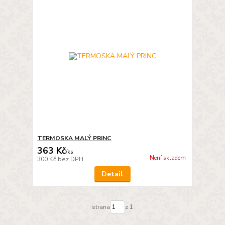
TERMOSKA MALÝ PRINC
363 Kč
/
ks
Není skladem
300 Kč
bez DPH
Detail
strana
z 1