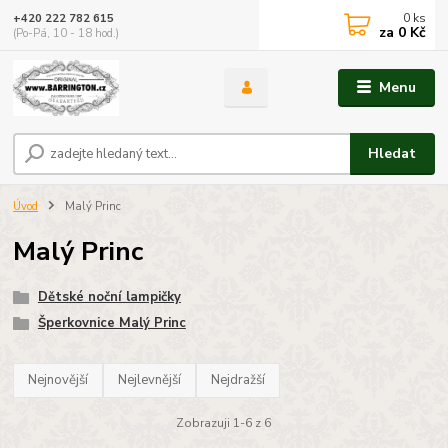
0
ks
+420 222 782 615
za
0 Kč
(Po-Pá, 10 - 18 hod.)
Menu
Hledat
Úvod
Malý Princ
Malý Princ
Dětské noční lampičky
Šperkovnice Malý Princ
Nejnovější
Nejlevnější
Nejdražší
Zobrazuji 1-6 z 6