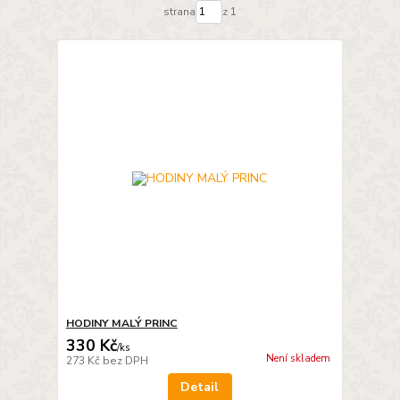
strana
z 1
HODINY MALÝ PRINC
330 Kč
/
ks
Není skladem
273 Kč
bez DPH
Detail