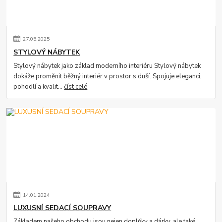
27
.
05
.
2025
STYLOVÝ NÁBYTEK
Stylový nábytek jako základ moderního interiéru Stylový nábytek
dokáže proměnit běžný interiér v prostor s duší. Spojuje eleganci,
pohodlí a kvalit...
číst celé
14
.
01
.
2024
LUXUSNÍ SEDACÍ SOUPRAVY
Základem našeho obchodu jsou nejen doplňky a dárky, ale také