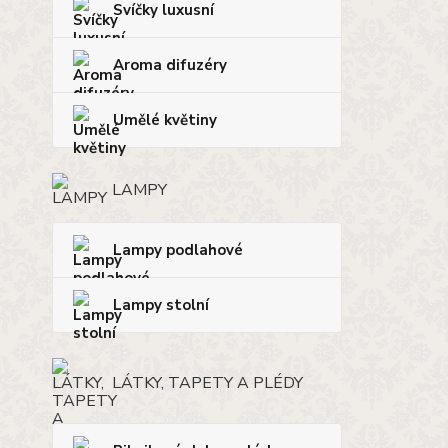
Svíčky luxusní
Aroma difuzéry
Umělé květiny
LAMPY
Lampy podlahové
Lampy stolní
LÁTKY, TAPETY A PLÉDY