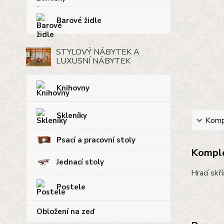
Barové židle
STYLOVÝ NÁBYTEK A
LUXUSNÍ NÁBYTEK
Knihovny
Skleníky
Kompl
Psací a pracovní stoly
Komple
Jednací stoly
Hrací skř
Postele
Obložení na zeď