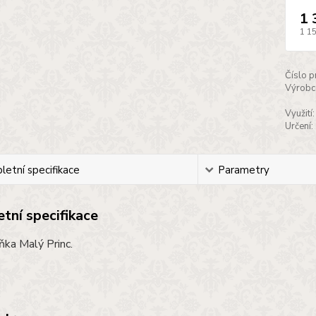
1 
1 1
Číslo p
Výrobc
Využití:
Určení:
etní specifikace
Parametry
tní specifikace
íňka Malý Princ.