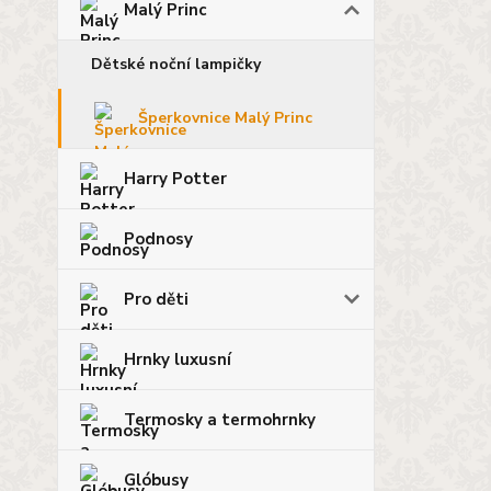
Malý Princ
Dětské noční lampičky
Šperkovnice Malý Princ
Harry Potter
Podnosy
Pro děti
Hrnky luxusní
Termosky a termohrnky
Glóbusy