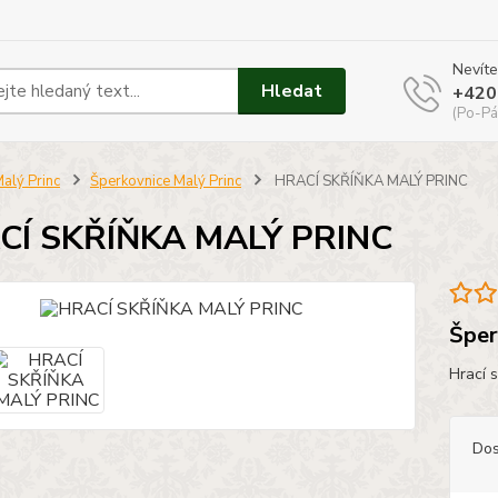
Nevíte
Hledat
+420
(Po-Pá
alý Princ
Šperkovnice Malý Princ
HRACÍ SKŘÍŇKA MALÝ PRINC
CÍ SKŘÍŇKA MALÝ PRINC
Šper
Hrací 
Dos