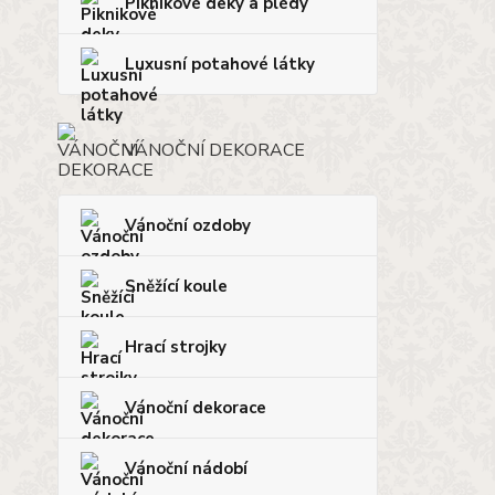
Piknikové deky a plédy
Luxusní potahové látky
VÁNOČNÍ DEKORACE
Vánoční ozdoby
Sněžící koule
Hrací strojky
Vánoční dekorace
Vánoční nádobí