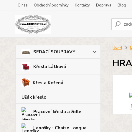
O nás
Obchodní podmínky
Kontakty
Doprava
Blog
Úvod
M
SEDACÍ SOUPRAVY
HRA
Křesla Látková
Křesla Kožená
Ušák křeslo
Pracovní křesla a židle
Lenošky - Chaise Longue