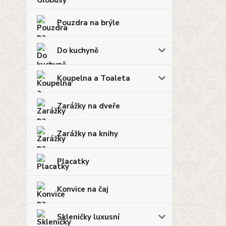
Pouzdra na brýle
Do kuchyně
Koupelna a Toaleta
Zarážky na dveře
Zarážky na knihy
Placatky
Konvice na čaj
Skleničky luxusní