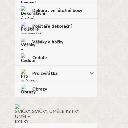
Dekorativní úložné boxy
Polštáře dekorační
Věšáky a háčky
Cedule
Pro zvířátka
Obrazy
SVÍČKY, UMĚLÉ KYTKY