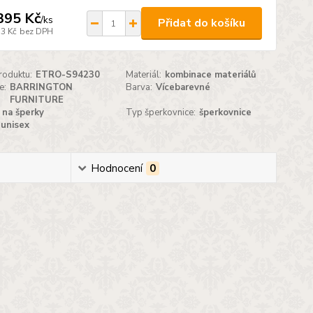
395 Kč
/
ks
Přidat do košíku
53 Kč
bez DPH
roduktu:
ETRO-S94230
Materiál:
kombinace materiálů
e:
BARRINGTON
Barva:
Vícebarevné
FURNITURE
na šperky
Typ šperkovnice:
šperkovnice
unisex
Hodnocení
0