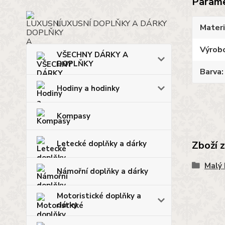
Param
LUXUSNÍ DOPLŇKY A DÁRKY
Materi
Výrob
VŠECHNY DÁRKY A
DOPLŇKY
Barva
Hodiny a hodinky
Kompasy
Letecké doplňky a dárky
Zboží 
Malý 
Námořní doplňky a dárky
Motoristické doplňky a
dárky