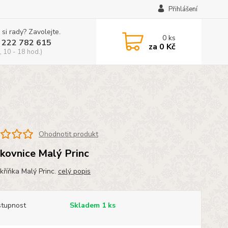
Přihlášení
 si rady? Zavolejte.
0
ks
 222 782 615
za
0 Kč
, 10 - 18 hod.)
Ohodnotit produkt
kovnice Malý Princ
skříňka Malý Princ.
celý popis
tupnost
Skladem 1 ks