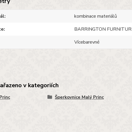
etry
ál
kombinace materiálů
ce
BARRINGTON FURNITUR
Vícebarevné
zařazeno v kategoriích
Princ
Šperkovnice Malý Princ