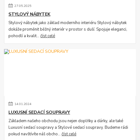
27
.
05
.
2025
STYLOVÝ NÁBYTEK
Stylový nábytek jako základ moderního interiéru Stylový nábytek
dokáže proměnit běžný interiér v prostor s duší. Spojuje eleganci,
pohodlí a kvalit...
číst celé
14
.
01
.
2024
LUXUSNÍ SEDACÍ SOUPRAVY
Základem našeho obchodu jsou nejen doplňky a dárky, ale také
Luxusní sedací soupravy a Stylové sedací soupravy. Budeme rádi
pokud navštívíte náš obcho...
číst celé