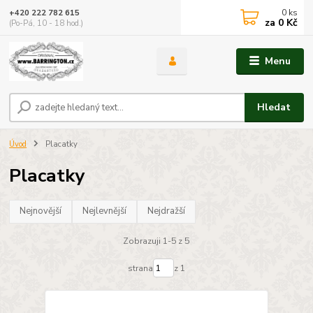
0
ks
+420 222 782 615
za
0 Kč
(Po-Pá, 10 - 18 hod.)
Menu
Hledat
Úvod
Placatky
Placatky
Nejnovější
Nejlevnější
Nejdražší
Zobrazuji 1-5 z 5
strana
z 1