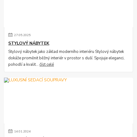
27
.
05
.
2025
STYLOVÝ NÁBYTEK
Stylový nábytek jako základ moderního interiéru Stylový nábytek
dokáže proměnit běžný interiér v prostor s duší. Spojuje eleganci,
pohodlí a kvalit...
číst celé
14
.
01
.
2024