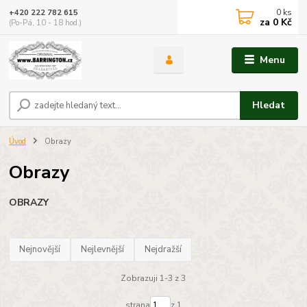
0
ks
+420 222 782 615
za
0 Kč
(Po-Pá, 10 - 18 hod.)
Menu
Hledat
Úvod
Obrazy
Obrazy
OBRAZY
Nejnovější
Nejlevnější
Nejdražší
Zobrazuji 1-3 z 3
strana
z 1