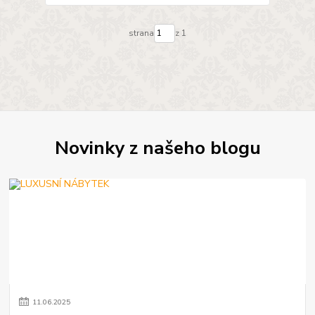
strana
z 1
Novinky z našeho blogu
11
.
06
.
2025