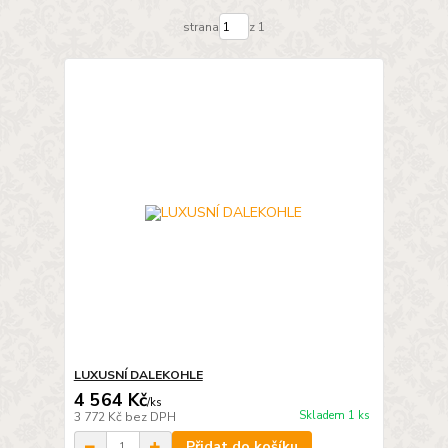
strana
z 1
LUXUSNÍ DALEKOHLE
4 564 Kč
/
ks
Skladem 1 ks
3 772 Kč
bez DPH
Přidat do košíku