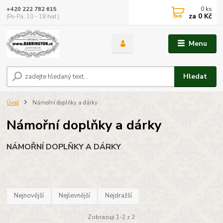
0
ks
+420 222 782 615
za
0 Kč
(Po-Pá, 10 - 18 hod.)
Menu
Hledat
Úvod
Námořní doplňky a dárky
Námořní doplňky a dárky
NÁMOŘNÍ DOPLŇKY A DÁRKY
Nejnovější
Nejlevnější
Nejdražší
Zobrazuji 1-2 z 2