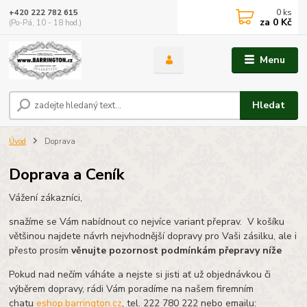
0
ks
+420 222 782 615
za
0 Kč
(Po-Pá, 10 - 18 hod.)
Menu
Hledat
Úvod
Doprava
Doprava a Ceník
Vážení zákazníci,
snažíme se Vám nabídnout co nejvíce variant přeprav. V košíku
většinou najdete návrh nejvhodnější dopravy pro Vaši zásilku, ale i
přesto prosím
věnujte pozornost podmínkám přepravy níže
Pokud nad nečím váháte a nejste si jisti ať už objednávkou či
výběrem dopravy, rádi Vám poradíme na našem firemním
chatu
eshop.barrington.cz
, tel. 222 780 222 nebo emailu: