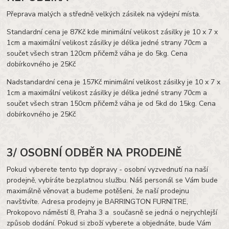
Přeprava malých a středně velkých zásilek na výdejní místa.
Standardní cena je 87Kč kde minimální velikost zásilky je 10 x 7 x
1cm a maximální velikost zásilky je délka jedné strany 70cm a
součet všech stran 120cm přičemž váha je do 5kg. Cena
dobírkovného je 25Kč
Nadstandardní cena je 157Kč minimální velikost zásilky je 10 x 7 x
1cm a maximální velikost zásilky je délka jedné strany 70cm a
součet všech stran 150cm přičemž váha je od 5kd do 15kg. Cena
dobírkovného je 25Kč
3/ OSOBNÍ ODBĚR NA PRODEJNĚ
Pokud vyberete tento typ dopravy - osobní vyzvednutí na naší
prodejně, vybíráte bezplatnou službu. Náš personál se Vám bude
maximálně věnovat a budeme potěšeni, že naší prodejnu
navštívíte. Adresa prodejny je BARRINGTON FURNITRE,
Prokopovo náměstí 8, Praha 3 a současně se jedná o nejrychlejší
způsob dodání. Pokud si zboží vyberete a objednáte, bude Vám