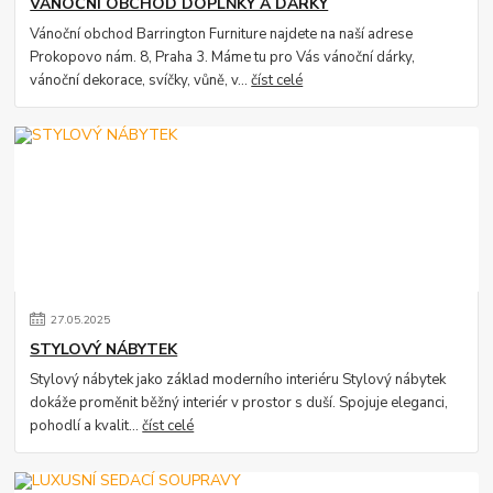
VÁNOČNÍ OBCHOD DOPLŇKY A DÁRKY
Vánoční obchod Barrington Furniture najdete na naší adrese
Prokopovo nám. 8, Praha 3. Máme tu pro Vás vánoční dárky,
vánoční dekorace, svíčky, vůně, v...
číst celé
27
.
05
.
2025
STYLOVÝ NÁBYTEK
Stylový nábytek jako základ moderního interiéru Stylový nábytek
dokáže proměnit běžný interiér v prostor s duší. Spojuje eleganci,
pohodlí a kvalit...
číst celé