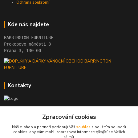
Ochrana soukromí
Kde nás najdete
BARRINGTON FURNITURE 
Prokopovo náměstí 8 
Praha 3, 130 00
Kontakty
+420 222 782 615
Zpracování cookies
(Po-Pá, 10 - 18 hod.)
Náš e-shop a partneři potřebují Váš
souhlas
s použitím souborů
barrington@barrington.cz
cookies, aby Vám mohli zobrazovat informace týkající se Vašich
zájmů.