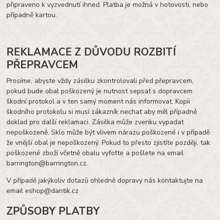
připraveno k vyzvednutí ihned. Platba je možná v hotovosti, nebo
případně kartou.
REKLAMACE Z DŮVODU ROZBITÍ
PŘEPRAVCEM
Prosíme, abyste vždy zásilku zkontrolovali před přepravcem,
pokud bude obal poškozený je nutnost sepsat s dopravcem
škodní protokol a v ten samý moment nás informovat. Kopii
škodního protokolu si musí zákazník nechat aby měl případně
doklad pro další reklamaci. Zásilka může zvenku vypadat
nepoškozeně. Sklo může být vlivem nárazu poškozené i v případě
že vnější obal je nepoškozený. Pokud to přesto zjistíte později, tak
poškozené zboží včetně obalu vyfoťte a pošlete na email
barrington@barrington.cz.
V případě jakýkoliv dotazů ohledně dopravy nás kontaktujte na
email eshop@dantik.cz
ZPŮSOBY PLATBY