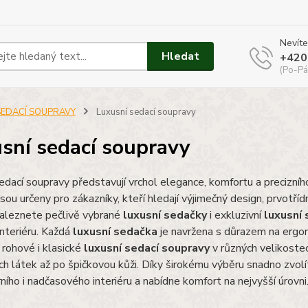
Nevíte
Hledat
+420
(Po-Pá
SEDACÍ SOUPRAVY
Luxusní sedací soupravy
sní sedací soupravy
edací soupravy představují vrchol elegance, komfortu a precizního
 Jsou určeny pro zákazníky, kteří hledají výjimečný design, prvotř
naleznete pečlivě vybrané
luxusní sedačky
i exkluzivní
luxusní 
nteriéru. Každá
luxusní sedačka
je navržena s důrazem na ergon
rohové i klasické
luxusní sedací soupravy
v různých velikostec
h látek až po špičkovou kůži. Díky širokému výběru snadno zvol
ího i nadčasového interiéru a nabídne komfort na nejvyšší úrovni