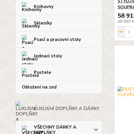
STYLOV
Knihovny
SOUPR
58 91
48 693 
Skleníky
Psací a pracovní stoly
Jednací stoly
Postele
Obložení na zeď
LUXUSNÍ DOPLŇKY A DÁRKY
VŠECHNY DÁRKY A
DOPLŇKY