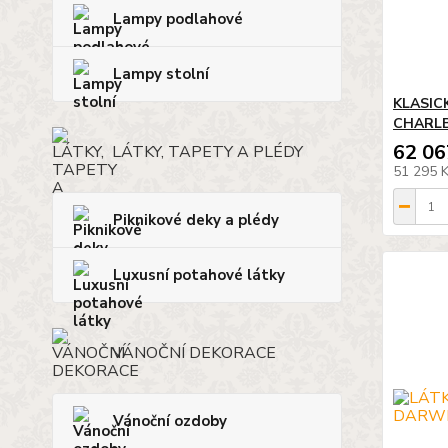
Lampy podlahové
Lampy stolní
KLASIC
CHARL
62 06
LÁTKY, TAPETY A PLÉDY
51 295 
Piknikové deky a plédy
Luxusní potahové látky
VÁNOČNÍ DEKORACE
Vánoční ozdoby