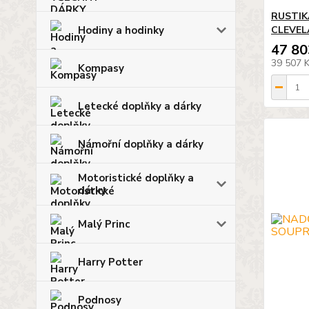
RUSTIK
CLEVE
Hodiny a hodinky
47 80
39 507 
Kompasy
Letecké doplňky a dárky
Námořní doplňky a dárky
Motoristické doplňky a
dárky
Malý Princ
Harry Potter
Podnosy