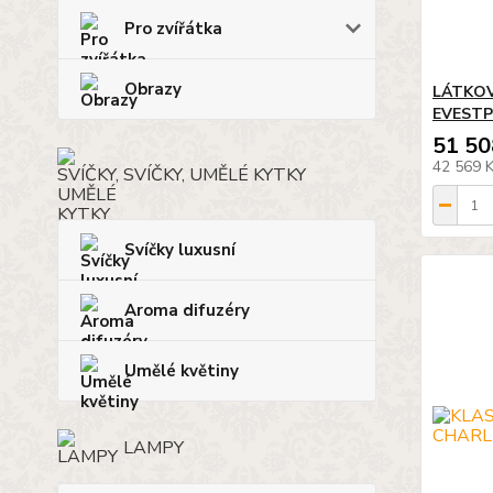
Pro zvířátka
Obrazy
LÁTKOV
EVEST
51 50
42 569 
SVÍČKY, UMĚLÉ KYTKY
Svíčky luxusní
Aroma difuzéry
Umělé květiny
LAMPY