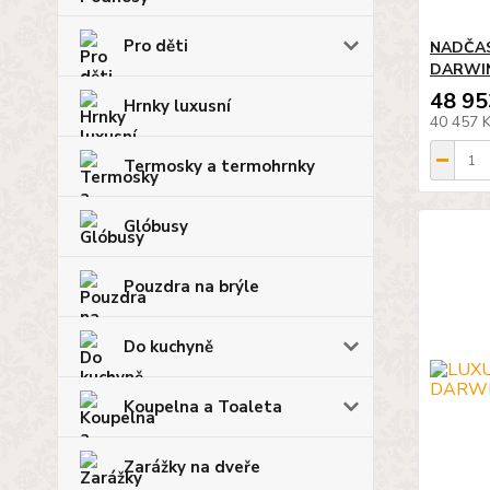
Pro děti
NADČAS
DARWI
48 95
Hrnky luxusní
40 457 
Termosky a termohrnky
Glóbusy
Pouzdra na brýle
Do kuchyně
Koupelna a Toaleta
Zarážky na dveře