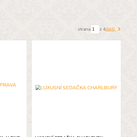
strana
z 4
další