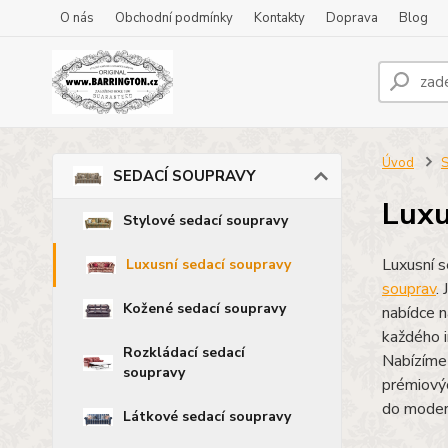
O nás
Obchodní podmínky
Kontakty
Doprava
Blog
Úvod
SEDACÍ SOUPRAVY
Luxu
Stylové sedací soupravy
Luxusní s
Luxusní sedací soupravy
souprav
.
Kožené sedací soupravy
nabídce 
každého i
Rozkládací sedací
Nabízíme 
soupravy
prémiovýc
do modern
Látkové sedací soupravy