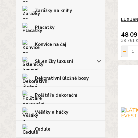
Zarážky na knihy
LUXUSN
Placatky
48 09
39 751 
Konvice na čaj
Skleničky luxusní
Dekorativní úložné boxy
Polštáře dekorační
Věšáky a háčky
Cedule