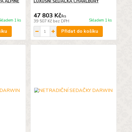
A ALPINE
LUXUSNÍ SEDAČKA CHARLBURY
47 803 Kč
/
ks
Skladem 1 ks
Skladem 1 ks
39 507 Kč
bez DPH
šíku
Přidat do košíku