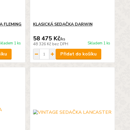
A FLEMING
KLASICKÁ SEDAČKA DARWIN
58 475 Kč
/
ks
skladem 1 ks
Skladem 1 ks
48 326 Kč
bez DPH
šíku
Přidat do košíku