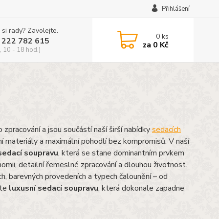
Přihlášení
 si rady? Zavolejte.
0
ks
 222 782 615
za
0 Kč
, 10 - 18 hod.)
 zpracování a jsou součástí naší širší nabídky
sedacích
ídní materiály a maximální pohodlí bez kompromisů. V naší
sedací soupravu
, která se stane dominantním prvkem
omii, detailní řemeslné zpracování a dlouhou životnost.
h, barevných provedeních a typech čalounění – od
íte
luxusní sedací soupravu
, která dokonale zapadne
.