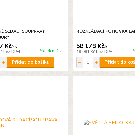
KÉ SEDACÍ SOUPRAVY
ROZKLÁDACÍ POHOVKA L
BURY
7 Kč
58 178 Kč
/
ks
/
ks
Skladem 1 ks
Kč
bez DPH
48 081 Kč
bez DPH
Přidat do košíku
Přidat do ko