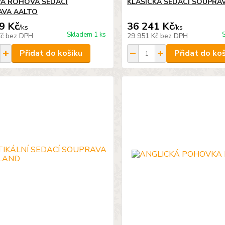
Á ROHOVÁ SEDACÍ
KLASICKÁ SEDACÍ SOUPRAV
AVA AALTO
9 Kč
36 241 Kč
/
ks
/
ks
Skladem 1 ks
Kč
bez DPH
29 951 Kč
bez DPH
Přidat do košíku
Přidat do ko