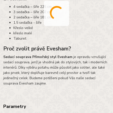
4 sedačka – šíře 225 cm
3 sedačka – šíře 202 cm
2 sedačka – šíře 181 cm
1,5 sedačka - šíře
Křeslo velké
křeslo malé
Taburet
Proč zvolit právě Evesham?
Sedací souprava Přímořský styl Evesham
je opravdu vzrušující
sedací souprava, jenž je vhodná jak do stylových, tak i moderních
interiérů. Díky výběru potahu může působit jako soliter, ale také
jako prvek, který doplňuje barevně celý prostor a tvoří tak
jedinečný celek. Budeme potěšeni pokud Vás naše sedací
souprava Evesham zaujme.
Parametry