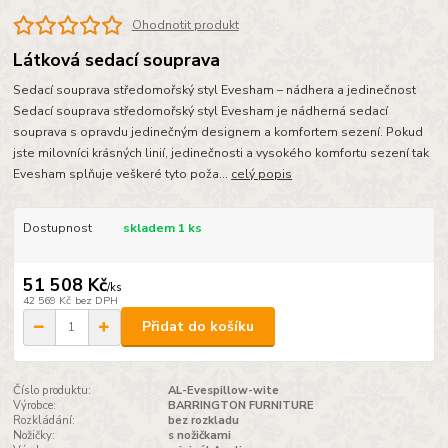
Ohodnotit produkt
Látková sedací souprava
Sedací souprava středomořský styl Evesham – nádhera a jedinečnost
Sedací souprava středomořský styl Evesham je nádherná sedací
souprava s opravdu jedinečným designem a komfortem sezení. Pokud
jste milovníci krásných linií, jedinečnosti a vysokého komfortu sezení tak
Evesham splňuje veškeré tyto poža...
celý popis
Dostupnost
skladem 1 ks
51 508 Kč
/
ks
42 569 Kč
bez DPH
Přidat do košíku
Číslo produktu:
AL-Evespillow-wite
Výrobce:
BARRINGTON FURNITURE
Rozkládání:
bez rozkladu
Nožičky:
s nožičkami