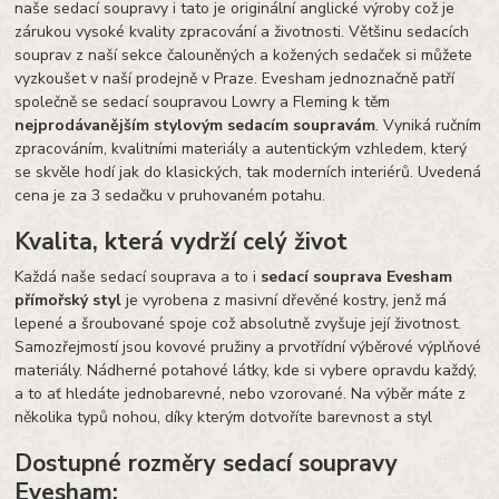
naše sedací soupravy i tato je originální anglické výroby což je
zárukou vysoké kvality zpracování a životnosti. Většinu sedacích
souprav z naší sekce čalouněných a kožených sedaček si můžete
vyzkoušet v naší prodejně v Praze. Evesham jednoznačně patří
společně se sedací soupravou Lowry a Fleming k těm
nejprodávanějším stylovým sedacím soupravám
. Vyniká ručním
zpracováním, kvalitními materiály a autentickým vzhledem, který
se skvěle hodí jak do klasických, tak moderních interiérů. Uvedená
cena je za 3 sedačku v pruhovaném potahu.
Kvalita, která vydrží celý život
Každá naše sedací souprava a to i
sedací souprava Evesham
přímořský styl
je vyrobena z masivní dřevěné kostry, jenž má
lepené a šroubované spoje což absolutně zvyšuje její životnost.
Samozřejmostí jsou kovové pružiny a prvotřídní výběrové výplňové
materiály. Nádherné potahové látky, kde si vybere opravdu každý,
a to ať hledáte jednobarevné, nebo vzorované. Na výběr máte z
několika typů nohou, díky kterým dotvoříte barevnost a styl
Dostupné rozměry sedací soupravy
Evesham: