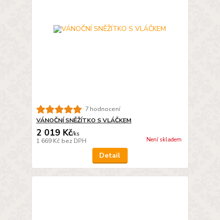
7 hodnocení
VÁNOČNÍ SNĚŽÍTKO S VLÁČKEM
2 019 Kč
/
ks
Není skladem
1 669 Kč
bez DPH
Detail