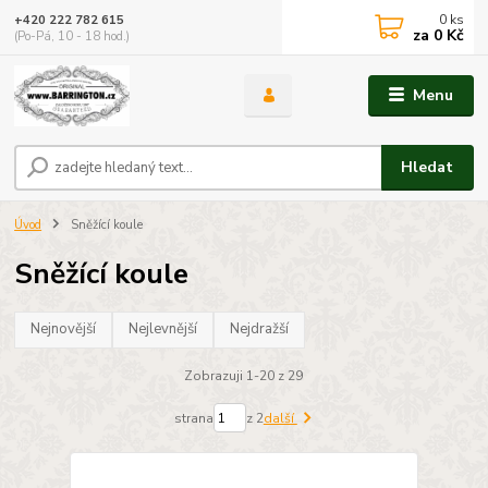
0
ks
+420 222 782 615
za
0 Kč
(Po-Pá, 10 - 18 hod.)
Menu
Hledat
Úvod
Sněžící koule
Sněžící koule
Nejnovější
Nejlevnější
Nejdražší
Zobrazuji 1-20 z 29
strana
z 2
další