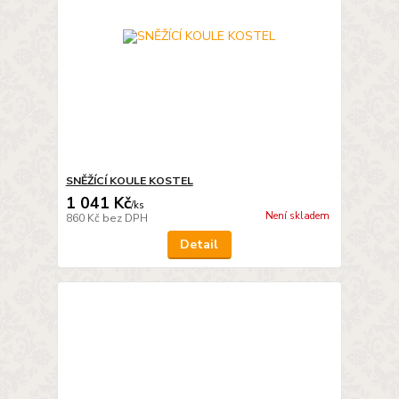
SNĚŽÍCÍ KOULE KOSTEL
1 041 Kč
/
ks
Není skladem
860 Kč
bez DPH
Detail