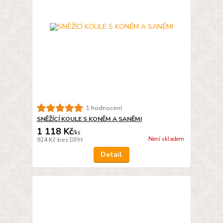
1 hodnocení
SNĚŽÍCÍ KOULE S KONĚM A SANĚMI
1 118 Kč
/
ks
Není skladem
924 Kč
bez DPH
Detail