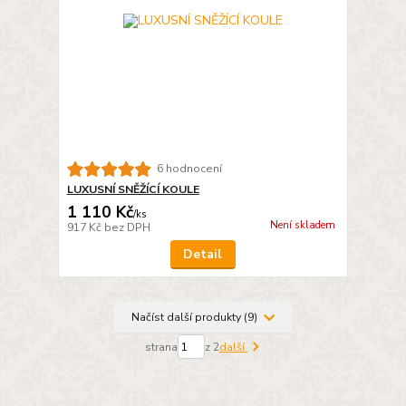
6 hodnocení
LUXUSNÍ SNĚŽÍCÍ KOULE
1 110 Kč
/
ks
Není skladem
917 Kč
bez DPH
Detail
Načíst další produkty (9)
strana
z 2
další