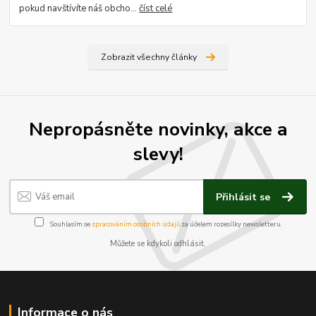
pokud navštívíte náš obcho...
číst celé
Zobrazit všechny články
Nepropásněte novinky, akce a
slevy!
Přihlásit se
Souhlasím se
zpracováním osobních údajů
za účelem rozesílky newsletteru.
Můžete se kdykoli odhlásit.
Informace o nás