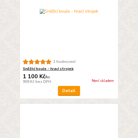
1 hodnocení
Sněžící koule - hrací strojek
1 100 Kč
/
ks
Není skladem
909 Kč
bez DPH
Detail