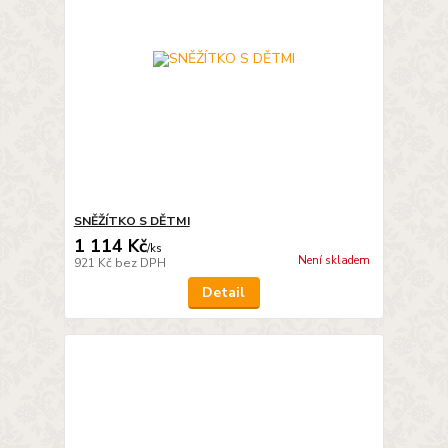
SNĚŽÍTKO S DĚTMI
1 114 Kč
/
ks
Není skladem
921 Kč
bez DPH
Detail