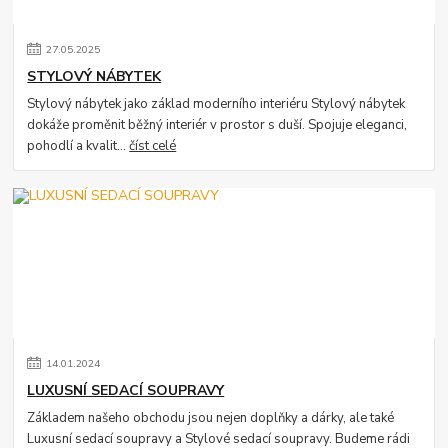
27
.
05
.
2025
STYLOVÝ NÁBYTEK
Stylový nábytek jako základ moderního interiéru Stylový nábytek
dokáže proměnit běžný interiér v prostor s duší. Spojuje eleganci,
pohodlí a kvalit...
číst celé
14
.
01
.
2024
LUXUSNÍ SEDACÍ SOUPRAVY
Základem našeho obchodu jsou nejen doplňky a dárky, ale také
Luxusní sedací soupravy a Stylové sedací soupravy. Budeme rádi