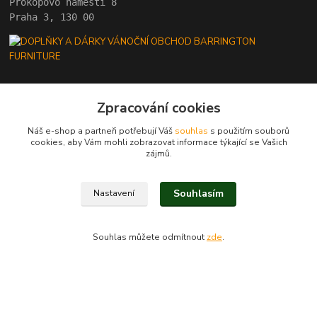
Prokopovo náměstí 8 
Praha 3, 130 00
Kontakty
Zpracování cookies
Náš e-shop a partneři potřebují Váš
souhlas
s použitím souborů
cookies, aby Vám mohli zobrazovat informace týkající se Vašich
+420 222 782 615
zájmů.
(Po-Pá, 10 - 18 hod.)
Souhlasím
Nastavení
barrington@barrington.cz
Souhlas můžete odmítnout
zde
.
BARRINGTON FURNITURE
Vytvořeno na
Eshop-rychle.cz