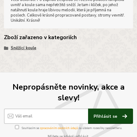
uvnitř a koule sama nepřetržitě sněží. Je tam i klíček, po jehož
natáhnutí koule hraje líbivou melodii, která je příjemná na
poslech. Celkově krásně propracované postavy, stromy vevnitř.
Unikátní. Krásné!
Zboží zařazeno v kategoriích
Sněžící koule
Nepropásněte novinky, akce a
slevy!
Přihlásit se
Souhlasím se
zpracováním osobních údajů
za účelem rozesílky newsletteru.
Můžete se kdykoli odhlásit.