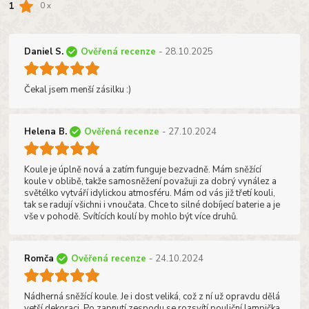
1
0 x
Daniel S.
Ověřená recenze
- 28.10.2025
Čekal jsem menší zásilku :)
Helena B.
Ověřená recenze
- 27.10.2024
Koule je úplně nová a zatím funguje bezvadně. Mám sněžící
koule v oblibě, takže samosněžení považuji za dobrý vynález a
světélko vytváří idylickou atmosféru. Mám od vás již třetí kouli,
tak se radují všichni i vnoučata. Chce to silné dobíjecí baterie a je
vše v pohodě. Svítících koulí by mohlo být více druhů.
Romča
Ověřená recenze
- 24.10.2024
Nádherná sněžící koule. Je i dost veliká, což z ní už opravdu dělá
vetší dekoraci. Po zapnutí zespodu se rozsvítí pouliční lampička