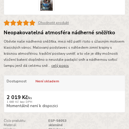
Ohodnotit produkt
Neopakovatelná atmosféra nádherné sněžítko
Oběvte naše nádherná sněžítka, mezi něž patří i toto s úžasným motivem
klasických vánoc. Malovaný podstavec s náhledem zimní krajiny s
krásnou atmosférou, tradiční postavy uvnitř, a to vše je díky možnosti
vložení baterií doplněno o neustále padající sníh a nádhernou svíticí
lampu jenž dá celému sně...
celý popis
Dostupnost
Není skladem
2 019 Kč
/
ks
1 669 Kč
bez DPH
Momentálně není k dispozici
Číslo produktu:
ESP-56053
Materiál:
skleněné