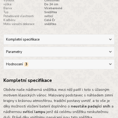
Výrobce:
Christmas
výška:
Do 24 cm
Barva:
Vícebarevné
Typ:
Sněžítka
Požadované vlastnosti:
svíticí
K odběru:
Celá Čr
Motiv vánoční dekorace:
sněžítko
Kompletní specifikace
Parametry
Hodnocení
3
Kompletní specifikace
Oběvte naše nádherná sněžítka, mezi něž patří i toto s úžasným
motivem klasických vánoc. Malovaný podstavec s náhledem zimní
krajiny s krásnou atmosférou, tradiční postavy uvnitř, a to vše je
díky možnosti vložení baterií doplněno o
neustále padající sníh
a
nádhernou
svíticí lampu
jenž dá celému sněžítku neskutečnou
duši. Právě díky vnitřnímu nasvícení jsou tato sněžítka