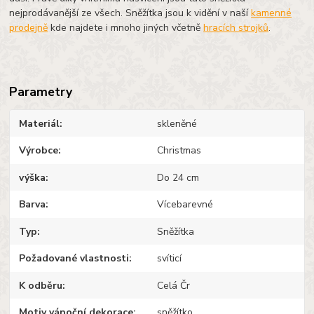
nejprodávanější ze všech. Sněžítka jsou k vidění v naší
kamenné
prodejně
kde najdete i mnoho jiných včetně
hracích strojků
.
Parametry
Materiál
skleněné
Výrobce
Christmas
výška
Do 24 cm
Barva
Vícebarevné
Typ
Sněžítka
Požadované vlastnosti
svíticí
K odběru
Celá Čr
Motiv vánoční dekorace
sněžítko