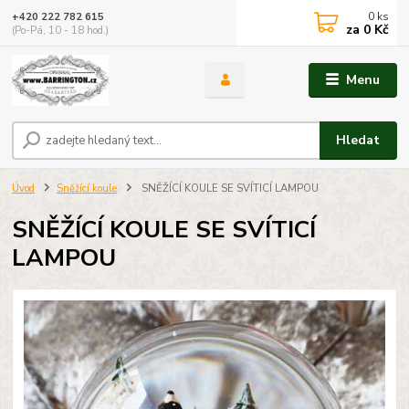
0
ks
+420 222 782 615
za
0 Kč
(Po-Pá, 10 - 18 hod.)
Menu
Hledat
Úvod
Sněžící koule
SNĚŽÍCÍ KOULE SE SVÍTICÍ LAMPOU
SNĚŽÍCÍ KOULE SE SVÍTICÍ
LAMPOU