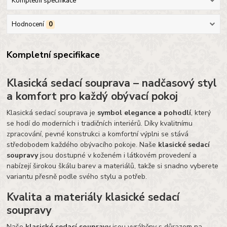
Kompletní specifikace
Hodnocení
0
Kompletní specifikace
Klasická sedací souprava – nadčasový styl
a komfort pro každý obývací pokoj
Klasická sedací souprava je
symbol elegance a pohodlí
, který
se hodí do moderních i tradičních interiérů. Díky kvalitnímu
zpracování, pevné konstrukci a komfortní výplni se stává
středobodem každého obývacího pokoje. Naše
klasické sedací
soupravy
jsou dostupné v koženém i látkovém provedení a
nabízejí širokou škálu barev a materiálů, takže si snadno vyberete
variantu přesně podle svého stylu a potřeb.
Kvalita a materiály klasické sedací
soupravy
Naše
klasické sedací soupravy
jsou vyráběny s důrazem na