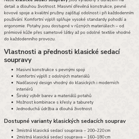
detail a dlouhou životnost. Masivní dřevěná konstrukce, pevné
kovové spoje a kvalitní pružiny zajišťují odolnost i při každodenním
používání. Komfortní výplň splňuje vysoké standardy pohodlí a
ergonomie. Potahy jsou dostupné v různých materiálech – od
prémiové kůže přes sametové látky až po odolné textilie vhodné
do každodenního provozu.
Vlastnosti a přednosti klasické sedací
soupravy
Masivní konstrukce s pevnými spoji
Komfortní výplň z odolných materiálů
Nadčasový design vhodný do klasických i moderních
interiérů
Široký výběr barev a materiálů potahů
Možnost kombinace s křesly a taburety
Jednoduchá údržba a dlouhá životnost
Dostupné varianty klasických sedacích souprav
3místná klasická sedací souprava – 200–220 cm
2místná klasická sedací souprava – 160–180 cm