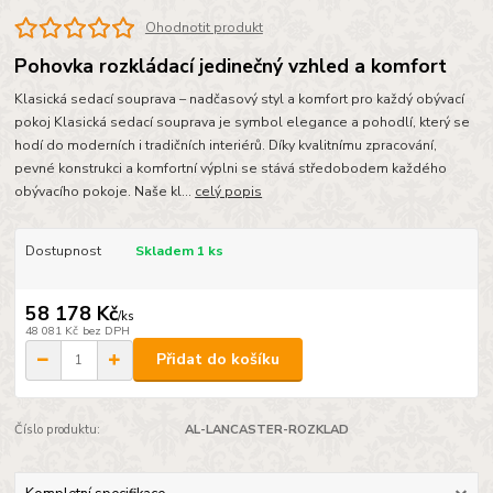
Ohodnotit produkt
Pohovka rozkládací jedinečný vzhled a komfort
Klasická sedací souprava – nadčasový styl a komfort pro každý obývací
pokoj Klasická sedací souprava je symbol elegance a pohodlí, který se
hodí do moderních i tradičních interiérů. Díky kvalitnímu zpracování,
pevné konstrukci a komfortní výplni se stává středobodem každého
obývacího pokoje. Naše kl...
celý popis
Dostupnost
Skladem 1 ks
58 178 Kč
/
ks
48 081 Kč
bez DPH
Přidat do košíku
Číslo produktu:
AL-LANCASTER-ROZKLAD