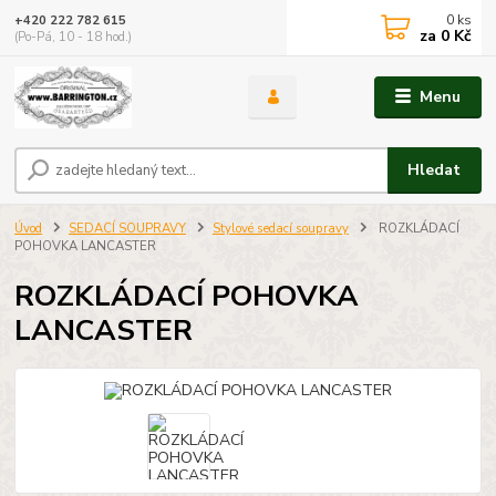
0
ks
+420 222 782 615
za
0 Kč
(Po-Pá, 10 - 18 hod.)
Menu
Hledat
Úvod
SEDACÍ SOUPRAVY
Stylové sedací soupravy
ROZKLÁDACÍ
POHOVKA LANCASTER
ROZKLÁDACÍ POHOVKA
LANCASTER