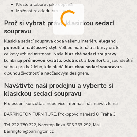
Křeslo a taburet jako doplněk
Možnost rozkladu pro spaní
Proč si vybrat právě klasickou sedací
soupravu
Klasická sedací souprava dodá vašemu interiéru
eleganci,
pohodlí a nadčasový styl
. Volbou materiálu a barvy určíte
celkový vzhled místnosti. Naše
klasické sedací soupravy
kombinují
prémiovou kvalitu, odolnost a komfort
, a jsou ideální
volbou pro každého, kdo hledá
klasickou sedací soupravu
s
dlouhou životností a nadčasovým designem.
Navštivte naši prodejnu a vyberte si
klasickou sedací soupravu
Pro osobní konzultaci nebo více informací nás navštivte na:
BARRINGTON FURNITURE, Prokopovo náměstí 8, Praha 3.
Tel 222 780 222, Nonstop linka 605 253 292, Mail
barrington@barrington.cz