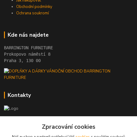
Jak nakupovat
Obchodní podmínky
Ochrana soukromí
Kde nás najdete
BARRINGTON FURNITURE 
Prokopovo náměstí 8 
Praha 3, 130 00
Kontakty
+420 222 782 615
Zpracování cookies
(Po-Pá, 10 - 18 hod.)
Náš e-shop a partneři potřebují Váš
souhlas
s použitím souborů