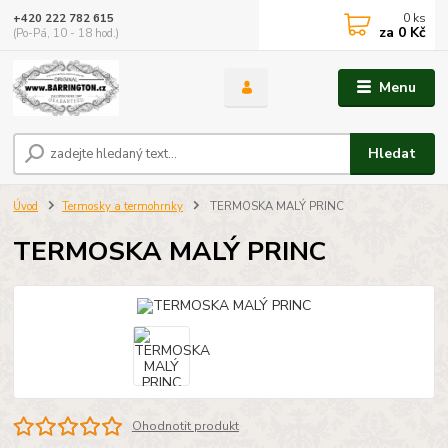
0
ks
+420 222 782 615
za
0 Kč
(Po-Pá, 10 - 18 hod.)
Menu
Hledat
Úvod
Termosky a termohrnky
TERMOSKA MALÝ PRINC
TERMOSKA MALÝ PRINC
Ohodnotit produkt