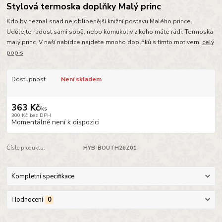
Stylová termoska doplňky Malý princ
Kdo by neznal snad nejoblíbenější knižní postavu Malého prince.
Udělejte radost sami sobě, nebo komukoliv z koho máte rádi. Termoska
malý princ. V naší nabídce najdete mnoho doplňků s tímto motivem.
celý
popis
Dostupnost
Není skladem
363 Kč
/
ks
300 Kč
bez DPH
Momentálně není k dispozici
Číslo produktu:
HYB-BOUTH26Z01
Kompletní specifikace
Hodnocení
0