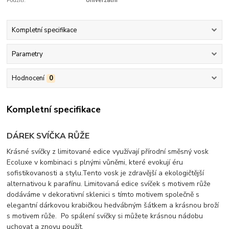
Použití:
Univerzální
Kompletní specifikace
Parametry
Hodnocení
0
Kompletní specifikace
DÁREK SVÍČKA RŮŽE
Krásné svíčky z limitované edice využívají přírodní směsný vosk
Ecoluxe v kombinaci s plnými vůněmi, které evokují éru
sofistikovanosti a stylu.
Tento vosk je zdravější a ekologičtější
alternativou k parafínu.
Limitovaná edice svíček s motivem růže
dodáváme v dekorativní sklenici s tímto motivem společně s
elegantní dárkovou krabičkou hedvábným šátkem a krásnou broží
s motivem růže.
Po spálení svíčky si můžete krásnou nádobu
uchovat a znovu použít.