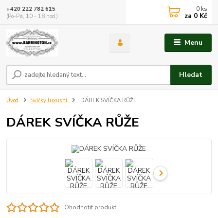
0
ks
+420 222 782 615
za
0 Kč
(Po-Pá, 10 - 18 hod.)
Menu
Hledat
Úvod
Svíčky luxusní
DÁREK SVÍČKA RŮŽE
DÁREK SVÍČKA RŮŽE
Ohodnotit produkt