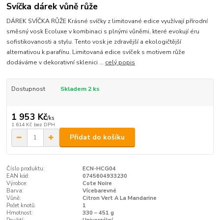
Svíčka dárek vůně růže
DÁREK SVÍČKA RŮŽE Krásné svíčky z limitované edice využívají přírodní
směsný vosk Ecoluxe v kombinaci s plnými vůněmi, které evokují éru
sofistikovanosti a stylu. Tento vosk je zdravější a ekologičtější
alternativou k parafínu. Limitovaná edice svíček s motivem růže
dodáváme v dekorativní sklenici ...
celý popis
Dostupnost
Skladem 2 ks
1 953 Kč
/
ks
1 614 Kč
bez DPH
Přidat do košíku
Číslo produktu:
ECN-HCG04
EAN kód:
0745604933230
Výrobce:
Cote Noire
Barva:
Vícebarevné
Vůně:
Citron Vert A La Mandarine
Počet knotů:
1
Hmotnost:
330 – 451 g