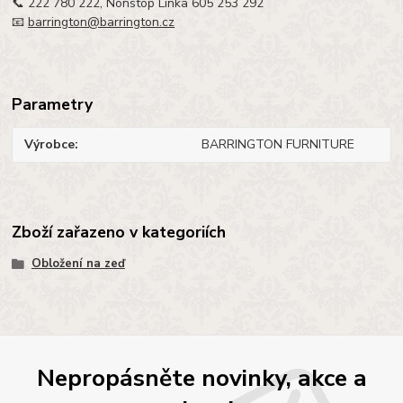
📞 222 780 222, Nonstop Linka 605 253 292
📧
barrington@barrington.cz
Parametry
Výrobce
BARRINGTON FURNITURE
Zboží zařazeno v kategoriích
Obložení na zeď
Nepropásněte novinky, akce a