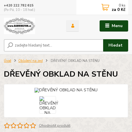
0
ks
+420 222 782 615
za
0 Kč
(Po-Pá, 10 - 18 hod.)
Menu
Hledat
Úvod
Obložení na zeď
DŘEVĚNÝ OBKLAD NA STĚNU
DŘEVĚNÝ OBKLAD NA STĚNU
Ohodnotit produkt