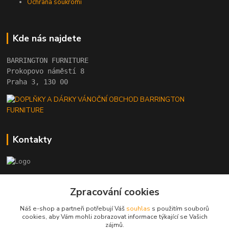
Ochrana soukromí
Kde nás najdete
BARRINGTON FURNITURE 
Prokopovo náměstí 8 
Praha 3, 130 00
Kontakty
+420 222 782 615
Zpracování cookies
(Po-Pá, 10 - 18 hod.)
Náš e-shop a partneři potřebují Váš
souhlas
s použitím souborů
barrington@barrington.cz
cookies, aby Vám mohli zobrazovat informace týkající se Vašich
zájmů.