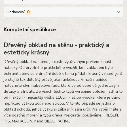
Hodnocení
0
Kompletní specifikace
Dřevěný obklad na stěnu - praktický a
esteticky krásný
Dřevěný obklad na stěnu je často využívaným prvkem z naší
nabídky. Od prvotního praktického využití, kde základem bylo
ochránit stěny se v dnešní době k tomu přidal i krásný vzhled, jenž
je stejně tak důležitý právě jako funkčnost. V naší nabídce
naleznete čtyři nábytkové řady, které se od sebe liši jednotlivými
detaily a atributy. Ze všech těchto typů vyrábíme obložení zdí, a to
od nízkých - nejčastěji výška 110cm - až po vysoké, které je dáno
například výškou zdí, nebo stropu. V tomto případě se jedná o
obklad schodů, jehož výšku si zákazník sám určil. Na výběr máte z
více odstínů moření a typů dřeva. Nejčastěji používáme TŘEŠEŇ,
TIS, MAHAGON, nebo BÍLOU PATINU.