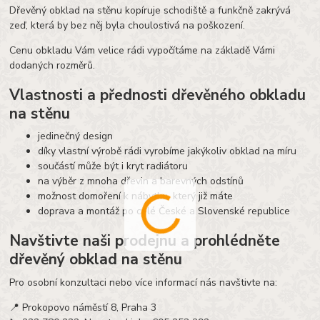
Dřevěný obklad na stěnu kopíruje schodiště a funkčně zakrývá
zeď, která by bez něj byla choulostivá na poškození.
Cenu obkladu Vám velice rádi vypočítáme na základě Vámi
dodaných rozměrů.
Vlastnosti a přednosti dřevěného obkladu
na stěnu
jedinečný design
díky vlastní výrobě rádi vyrobíme jakýkoliv obklad na míru
součástí může být i kryt radiátoru
na výběr z mnoha dřevin a barevných odstínů
možnost domoření k nábytku, který již máte
doprava a montáž po celé České a Slovenské republice
Navštivte naši prodejnu a prohlédněte
dřevěný obklad na stěnu
Pro osobní konzultaci nebo více informací nás navštivte na:
📍 Prokopovo náměstí 8, Praha 3