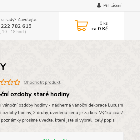
Přihlášení
 si rady? Zavolejte.
0
ks
 222 782 615
za
0 Kč
, 10 - 18 hod.)
NY
Ohodnotit produkt
ční ozdoby staré hodiny
í vánoční ozdoby hodiny - nádherná vánoční dekorace Luxusní
í ozdoby hodiny, 3 druhy, uvedená cena je za kus. Výška cca 7
 poznámky prosíme uveďte, které jste si vybrali.
celý popis