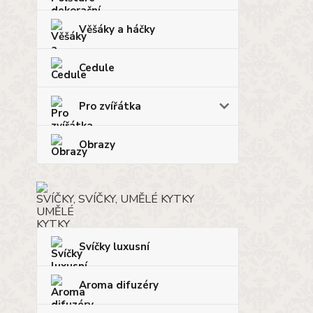
Věšáky a háčky
Cedule
Pro zvířátka
Obrazy
SVÍČKY, UMĚLÉ KYTKY
Svíčky luxusní
Aroma difuzéry