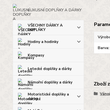
LUXUSNÍ DOPLŇKY A DÁRKY
Param
VŠECHNY DÁRKY A
DOPLŇKY
Výrob
Hodiny a hodinky
Barva
Kompasy
Letecké doplňky a dárky
Námořní doplňky a dárky
Zboží 
Vánoč
Motoristické doplňky a
dárky