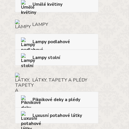
Umělé květiny
LAMPY
Lampy podlahové
Lampy stolní
LÁTKY, TAPETY A PLÉDY
Piknikové deky a plédy
Luxusní potahové látky