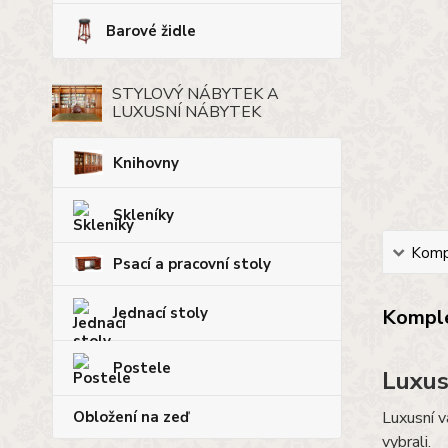
Barové židle
STYLOVÝ NÁBYTEK A
LUXUSNÍ NÁBYTEK
Knihovny
Skleníky
Kompl
Psací a pracovní stoly
Jednací stoly
Komple
Postele
Luxus
Obložení na zeď
Luxusní v
vybrali.