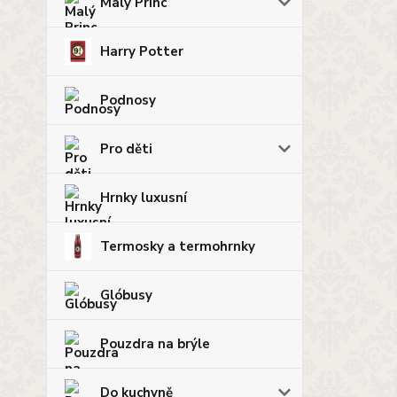
Malý Princ
Harry Potter
Podnosy
Pro děti
Hrnky luxusní
Termosky a termohrnky
Glóbusy
Pouzdra na brýle
Do kuchyně