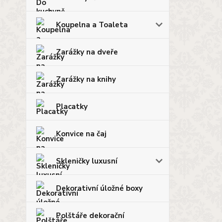
Koupelna a Toaleta
Zarážky na dveře
Zarážky na knihy
Placatky
Konvice na čaj
Skleničky luxusní
Dekorativní úložné boxy
Polštáře dekorační