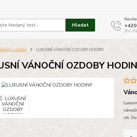
Nevíte
Hledat
+420
(Po-Pá
ánoční ozdoby
LUXUSNÍ VÁNOČNÍ OZDOBY HODINY
USNÍ VÁNOČNÍ OZDOBY HODI
Váno
Luxusn
vánočn
cm. Do