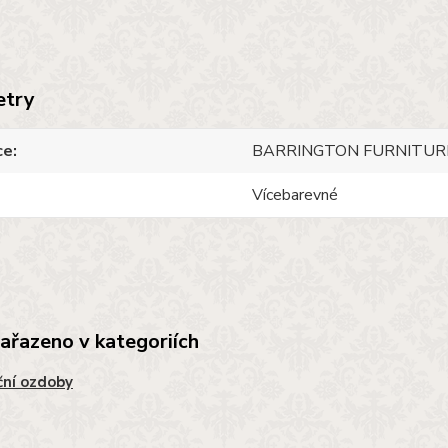
etry
ce
BARRINGTON FURNITUR
Vícebarevné
zařazeno v kategoriích
ní ozdoby