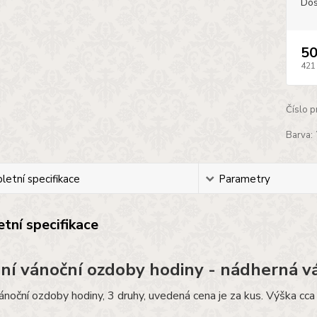
Dos
50
421
Číslo p
Barva:
etní specifikace
Parametry
tní specifikace
ní vánoční ozdoby hodiny - nádherná v
ánoční ozdoby hodiny, 3 druhy, uvedená cena je za kus. Výška cc