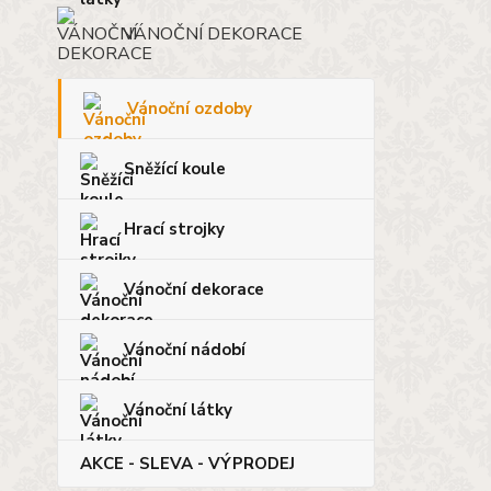
VÁNOČNÍ DEKORACE
Vánoční ozdoby
Sněžící koule
Hrací strojky
Vánoční dekorace
Vánoční nádobí
Vánoční látky
AKCE - SLEVA - VÝPRODEJ