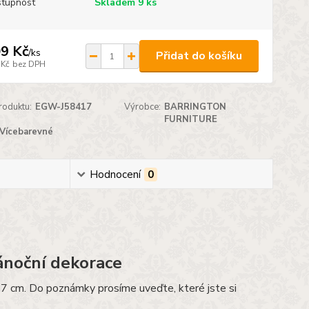
tupnost
Skladem 9 ks
9 Kč
/
ks
Přidat do košíku
 Kč
bez DPH
roduktu:
EGW-J58417
Výrobce:
BARRINGTON
FURNITURE
Vícebarevné
Hodnocení
0
ánoční dekorace
a 7 cm. Do poznámky prosíme uveďte, které jste si