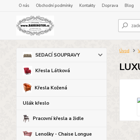
O nás
Obchodní podmínky
Kontakty
Doprava
Blog
Úvod
V
SEDACÍ SOUPRAVY
LUX
Křesla Látková
Křesla Kožená
Ušák křeslo
Pracovní křesla a židle
Lenošky - Chaise Longue