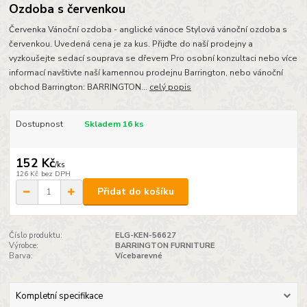
Ozdoba s červenkou
Červenka Vánoční ozdoba - anglické vánoce Stylová vánoční ozdoba s
červenkou. Uvedená cena je za kus. Přijďte do naší prodejny a
vyzkoušejte sedací souprava se dřevem Pro osobní konzultaci nebo více
informací navštivte naší kamennou prodejnu Barrington, nebo vánoční
obchod Barrington: BARRINGTON...
celý popis
Dostupnost
Skladem 16 ks
152 Kč
/
ks
126 Kč
bez DPH
Přidat do košíku
Číslo produktu:
ELG-KEN-56627
Výrobce:
BARRINGTON FURNITURE
Barva:
Vícebarevné
Kompletní specifikace