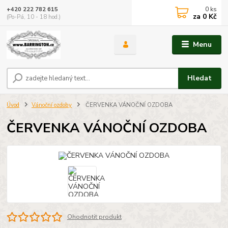
0
ks
+420 222 782 615
za
0 Kč
(Po-Pá, 10 - 18 hod.)
Menu
Hledat
Úvod
Vánoční ozdoby
ČERVENKA VÁNOČNÍ OZDOBA
ČERVENKA VÁNOČNÍ OZDOBA
Ohodnotit produkt