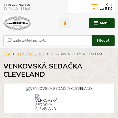
0
ks
+420 222 782 615
za
0 Kč
(Po-Pá, 10 - 18 hod.)
Menu
Hledat
Úvod
SEDACÍ SOUPRAVY
VENKOVSKÁ SEDAČKA CLEVELAND
VENKOVSKÁ SEDAČKA
CLEVELAND