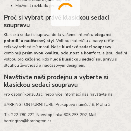
Možnost rozkladu pro spaní
Proč si vybrat právě klasickou sedací
soupravu
Klasická sedací souprava dodá vašemu interiéru
eleganci,
pohodlí a nadčasový styl
. Volbou materiálu a barvy určíte
celkový vzhled místnosti. Naše
klasické sedací soupravy
kombinují
prémiovou kvalitu, odolnost a komfort
, a jsou ideální
volbou pro každého, kdo hledá
klasickou sedací soupravu
s
dlouhou životností a nadčasovým designem.
Navštivte naši prodejnu a vyberte si
klasickou sedací soupravu
Pro osobní konzultaci nebo více informací nás navštivte na:
BARRINGTON FURNITURE, Prokopovo náměstí 8, Praha 3.
Tel 222 780 222, Nonstop linka 605 253 292, Mail
barrington@barrington.cz