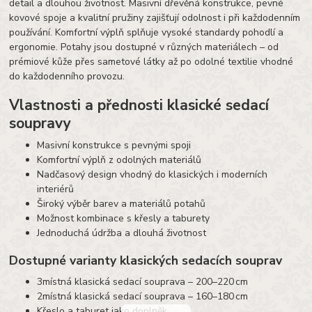
detail a dlouhou životnost. Masivní dřevěná konstrukce, pevné
kovové spoje a kvalitní pružiny zajišťují odolnost i při každodenním
používání. Komfortní výplň splňuje vysoké standardy pohodlí a
ergonomie. Potahy jsou dostupné v různých materiálech – od
prémiové kůže přes sametové látky až po odolné textilie vhodné
do každodenního provozu.
Vlastnosti a přednosti klasické sedací
soupravy
Masivní konstrukce s pevnými spoji
Komfortní výplň z odolných materiálů
Nadčasový design vhodný do klasických i moderních
interiérů
Široký výběr barev a materiálů potahů
Možnost kombinace s křesly a taburety
Jednoduchá údržba a dlouhá životnost
Dostupné varianty klasických sedacích souprav
3místná klasická sedací souprava – 200–220 cm
2místná klasická sedací souprava – 160–180 cm
Křeslo a taburet jako doplněk