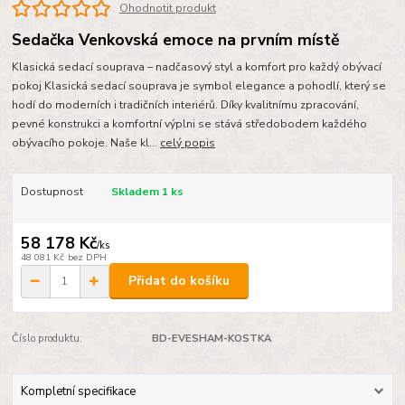
Ohodnotit produkt
Sedačka Venkovská emoce na prvním místě
Klasická sedací souprava – nadčasový styl a komfort pro každý obývací
pokoj Klasická sedací souprava je symbol elegance a pohodlí, který se
hodí do moderních i tradičních interiérů. Díky kvalitnímu zpracování,
pevné konstrukci a komfortní výplni se stává středobodem každého
obývacího pokoje. Naše kl...
celý popis
Dostupnost
Skladem 1 ks
58 178 Kč
/
ks
48 081 Kč
bez DPH
Přidat do košíku
Číslo produktu:
BD-EVESHAM-KOSTKA
Kompletní specifikace