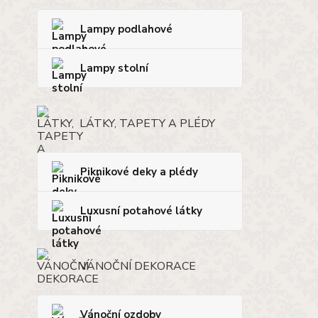
Lampy podlahové
Lampy stolní
LÁTKY, TAPETY A PLÉDY
Piknikové deky a plédy
Luxusní potahové látky
VÁNOČNÍ DEKORACE
Vánoční ozdoby