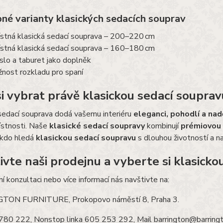
né varianty klasických sedacích souprav
stná klasická sedací souprava – 200–220 cm
stná klasická sedací souprava – 160–180 cm
slo a taburet jako doplněk
nost rozkladu pro spaní
si vybrat právě klasickou sedací souprav
sedací souprava dodá vašemu interiéru
eleganci, pohodlí a nad
ístnosti. Naše
klasické sedací soupravy
kombinují
prémiovou 
 kdo hledá
klasickou sedací soupravu
s dlouhou životností a 
ivte naši prodejnu a vyberte si klasicko
í konzultaci nebo více informací nás navštivte na:
TON FURNITURE, Prokopovo náměstí 8, Praha 3.
780 222, Nonstop linka 605 253 292, Mail barrington@barringt