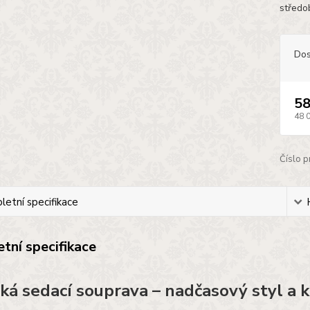
středo
Dos
58
48 
Číslo p
etní specifikace
tní specifikace
cká sedací souprava – nadčasový styl a 