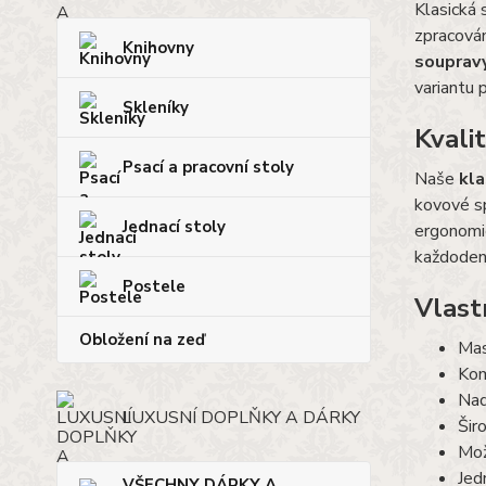
Klasická 
zpracován
Knihovny
souprav
variantu 
Skleníky
Kvali
Psací a pracovní stoly
Naše
kla
kovové sp
Jednací stoly
ergonomie
každoden
Postele
Vlast
Obložení na zeď
Mas
Kom
Nad
LUXUSNÍ DOPLŇKY A DÁRKY
Šir
Mož
Jed
VŠECHNY DÁRKY A