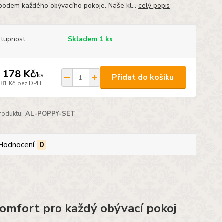
bodem každého obývacího pokoje. Naše kl...
celý popis
tupnost
Skladem 1 ks
 178 Kč
/
ks
Přidat do košíku
081 Kč
bez DPH
roduktu:
AL-POPPY-SET
Hodnocení
0
komfort pro každý obývací pokoj