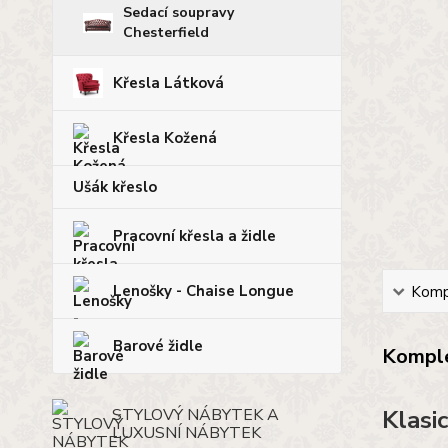
Sedací soupravy
Chesterfield
Křesla Látková
Křesla Kožená
Ušák křeslo
Pracovní křesla a židle
Lenošky - Chaise Longue
Kompl
Barové židle
Komple
STYLOVÝ NÁBYTEK A
Klasi
LUXUSNÍ NÁBYTEK