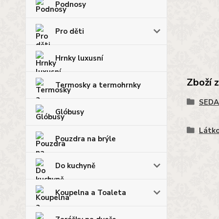
Podnosy
Pro děti
Hrnky luxusní
Zboží 
Termosky a termohrnky
SEDA
Glóbusy
Látko
Pouzdra na brýle
Do kuchyně
Koupelna a Toaleta