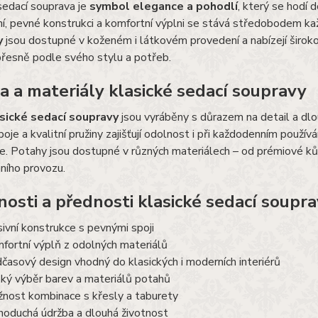
sedací souprava je
symbol elegance a pohodlí
, který se hodí d
í, pevné konstrukci a komfortní výplni se stává středobodem k
y
jsou dostupné v koženém i látkovém provedení a nabízejí široko
přesně podle svého stylu a potřeb.
ta a materiály klasické sedací soupravy
sické sedací soupravy
jsou vyráběny s důrazem na detail a dlo
oje a kvalitní pružiny zajišťují odolnost i při každodenním použí
. Potahy jsou dostupné v různých materiálech – od prémiové ků
ního provozu.
nosti a přednosti klasické sedací soupr
ivní konstrukce s pevnými spoji
fortní výplň z odolných materiálů
časový design vhodný do klasických i moderních interiérů
oký výběr barev a materiálů potahů
nost kombinace s křesly a taburety
noduchá údržba a dlouhá životnost