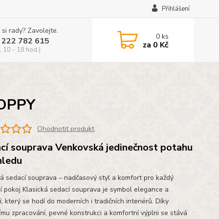
Přihlášení
 si rady? Zavolejte.
0
ks
 222 782 615
za
0 Kč
, 10 - 18 hod.)
OPPY
Ohodnotit produkt
cí souprava Venkovská jedinečnost potahu
hledu
ká sedací souprava – nadčasový styl a komfort pro každý
í pokoj Klasická sedací souprava je symbol elegance a
, který se hodí do moderních i tradičních interiérů. Díky
nímu zpracování, pevné konstrukci a komfortní výplni se stává