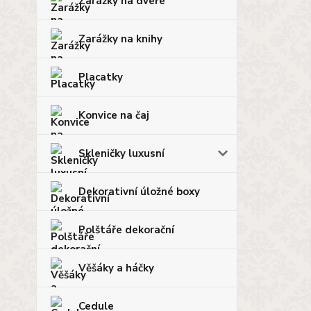
Zarážky na dveře
Zarážky na knihy
Placatky
Konvice na čaj
Skleničky luxusní
Dekorativní úložné boxy
Polštáře dekorační
Věšáky a háčky
Cedule