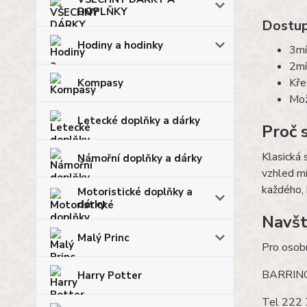
DOPLŇKY
Dostup
Hodiny a hodinky
3mí
2mí
Kře
Kompasy
Mož
Letecké doplňky a dárky
Proč 
Klasická 
Námořní doplňky a dárky
vzhled m
každého,
Motoristické doplňky a
dárky
Navšt
Malý Princ
Pro osobn
BARRING
Harry Potter
Tel 222 