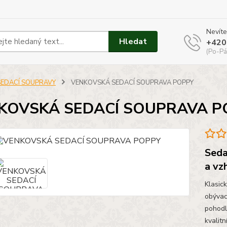
Nevíte
Hledat
+420
(Po-Pá
SEDACÍ SOUPRAVY
VENKOVSKÁ SEDACÍ SOUPRAVA POPPY
KOVSKÁ SEDACÍ SOUPRAVA P
Seda
a vz
Klasic
obývac
pohodlí
kvalit