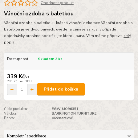
Ohodnotit produkt
Vánoční ozdoba s baletkou
Vánoční ozdoba s baletkou - krásná vánoční dekorace Vánoční ozdoba s
baletkou je ve dvou barvách, uvedená cena je za kus, v případě
objednávky prosíme specifikujte kterou barvu Vám máme připravit.
celý
popis
Dostupnost
Skladem 3 ks
339 Kč
/
ks
280 Kč
bez DPH
Přidat do košíku
Číslo produktu:
EGW-MO96351
Výrobce:
BARRINGTON FURNITURE
Barva:
Vícebarevné
Kompletní specifikace