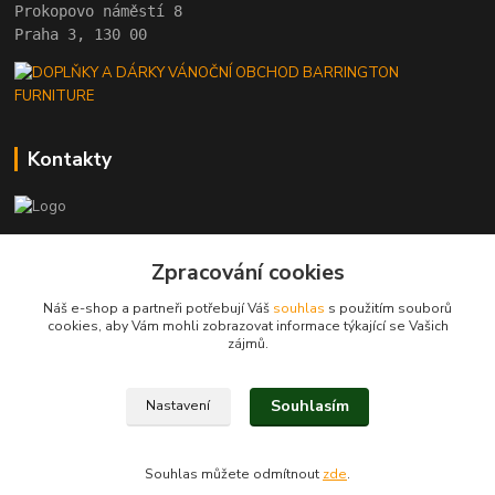
Prokopovo náměstí 8 
Praha 3, 130 00
Kontakty
+420 222 782 615
Zpracování cookies
(Po-Pá, 10 - 18 hod.)
Náš e-shop a partneři potřebují Váš
souhlas
s použitím souborů
barrington@barrington.cz
cookies, aby Vám mohli zobrazovat informace týkající se Vašich
zájmů.
Souhlasím
Nastavení
BARRINGTON FURNITURE
Souhlas můžete odmítnout
zde
.
Vytvořeno na
Eshop-rychle.cz