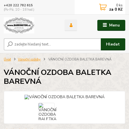
0
ks
+420 222 782 615
za
0 Kč
(Po-Pá, 10 - 18 hod.)
Menu
Hledat
Úvod
Vánoční ozdoby
VÁNOČNÍ OZDOBA BALETKA BAREVNÁ
VÁNOČNÍ OZDOBA BALETKA
BAREVNÁ