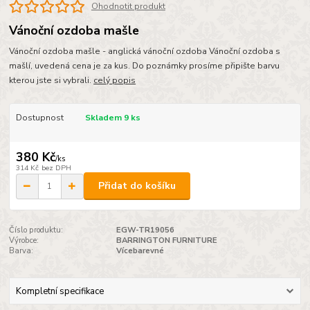
Ohodnotit produkt
Vánoční ozdoba mašle
Vánoční ozdoba mašle - anglická vánoční ozdoba Vánoční ozdoba s
mašlí, uvedená cena je za kus. Do poznámky prosíme připište barvu
kterou jste si vybrali.
celý popis
Dostupnost
Skladem 9 ks
380 Kč
/
ks
314 Kč
bez DPH
Přidat do košíku
Číslo produktu:
EGW-TR19056
Výrobce:
BARRINGTON FURNITURE
Barva:
Vícebarevné
Kompletní specifikace