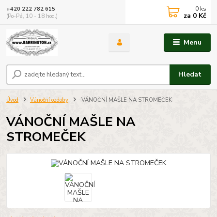
0
ks
+420 222 782 615
za
0 Kč
(Po-Pá, 10 - 18 hod.)
Menu
Hledat
Úvod
Vánoční ozdoby
VÁNOČNÍ MAŠLE NA STROMEČEK
VÁNOČNÍ MAŠLE NA
STROMEČEK