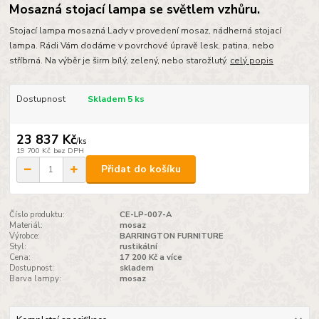
Mosazná stojací lampa se světlem vzhůru.
Stojací lampa mosazná Lady v provedení mosaz, nádherná stojací
lampa. Rádi Vám dodáme v povrchové úpravě lesk, patina, nebo
stříbrná. Na výběr je širm bílý, zelený, nebo starožlutý.
celý popis
Dostupnost
Skladem 5 ks
23 837 Kč
/
ks
19 700 Kč
bez DPH
Přidat do košíku
Číslo produktu:
CE-LP-007-A
Materiál:
mosaz
Výrobce:
BARRINGTON FURNITURE
Styl:
rustikální
Cena:
17 200 Kč a více
Dostupnost:
skladem
Barva lampy:
mosaz