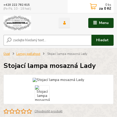
0
ks
+420 222 782 615
za
0 Kč
(Po-Pá, 10 - 18 hod.)
Menu
Hledat
Úvod
Lampy podlahové
Stojací lampa mosazná Lady
Stojací lampa mosazná Lady
Ohodnotit produkt