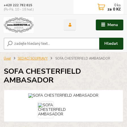
0
ks
+420 222 782 615
za
0 Kč
(Po-Pá, 10 - 18 hod.)
Menu
Hledat
Úvod
SEDACÍ SOUPRAVY
SOFA CHESTERFIELD AMBASADOR
SOFA CHESTERFIELD
AMBASADOR