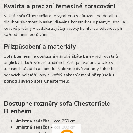
Kvalita a precizní řemeslné zpracování
Každá
sofa Chesterfield
je vyrobena s důrazem na detail a
dlouhou životnost. Masivní dřevěná konstrukce s pevnými spoji a
kovové pružiny v sedáku zajišťují vysoký komfort a odolnost při
každodenním používání.
Přizpůsobení a materiály
Sofa Blenheim je dostupná v široké škále barevných odstínů
anglických kůží, včetně tradičních Antique variant, a také v
luxusních látkách a sametu. Nabízíme dvě varianty tuhosti
sedacích polštářů, aby si každý zákazník mohl
přizpůsobit
pohodlí svého sofa Chesterfield
.
Dostupné rozměry sofa Chesterfield
Blenheim
4místná sedačka
– cca 250 cm
3místná sedačka
– cca 208 cm