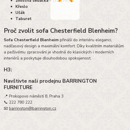
2místná sedačka
– cca 175 cm
Křeslo
Ušák
Taburet
Proč zvolit sofa Chesterfield Blenheim?
Sofa Chesterfield Blenheim
přináší do interiéru eleganci,
nadčasový design a maximální komfort. Díky kvalitním materiálům
a pečlivému zpracování je vhodná do klasických i moderních
interiérů a poskytuje dlouhodobou spokojenost.
H3:
Navštivte naši prodejnu BARRINGTON
FURNITURE
📍 Prokopovo náměstí 8, Praha 3
📞 222 780 222
📧
barrington@barrington.cz