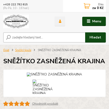
0
ks
+420 222 782 615
za
0 Kč
(Po-Pá, 10 - 18 hod.)
Menu
Hledat
Úvod
Sněžící koule
SNĚŽÍTKO ZASNĚŽENÁ KRAJINA
SNĚŽÍTKO ZASNĚŽENÁ KRAJINA
Ohodnotit produkt