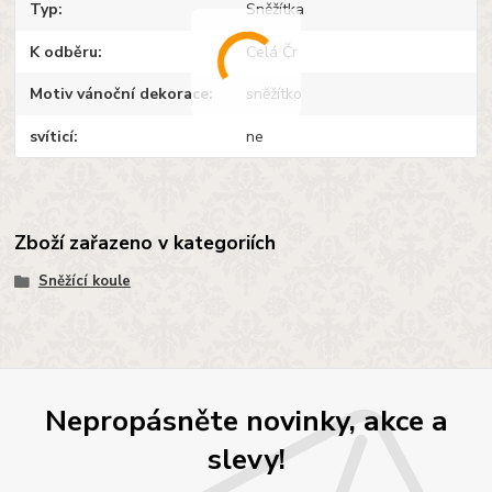
Typ
Sněžítka
K odběru
Celá Čr
Motiv vánoční dekorace
sněžítko
svíticí
ne
Zboží zařazeno v kategoriích
Sněžící koule
Nepropásněte novinky, akce a
slevy!