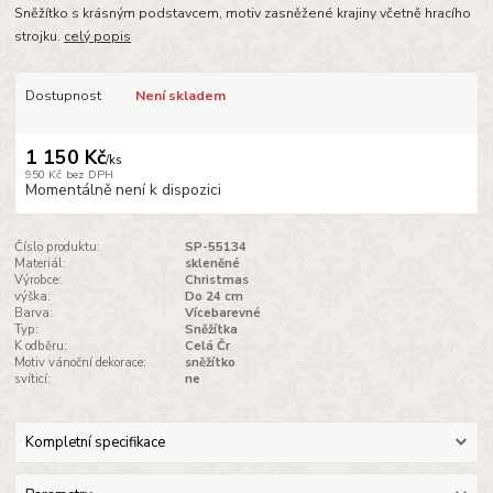
Sněžítko s krásným podstavcem, motiv zasněžené krajiny včetně hracího
strojku.
celý popis
Dostupnost
Není skladem
1 150 Kč
/
ks
950 Kč
bez DPH
Momentálně není k dispozici
Číslo produktu:
SP-55134
Materiál:
skleněné
Výrobce:
Christmas
výška:
Do 24 cm
Barva:
Vícebarevné
Typ:
Sněžítka
K odběru:
Celá Čr
Motiv vánoční dekorace:
sněžítko
svíticí:
ne
Kompletní specifikace