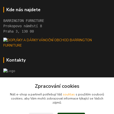
Kde nás najdete
BARRINGTON FURNITURE 
Prokopovo náměstí 8 
Praha 3, 130 00
Kontakty
+420 222 782 615
Zpracování cookies
(Po-Pá, 10 - 18 hod.)
Náš e-shop a partneři potřebují Váš
souhlas
s použitím souborů
barrington@barrington.cz
cookies, aby Vám mohli zobrazovat informace týkající se Vašich
zájmů.