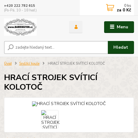
0
ks
+420 222 782 615
za
0 Kč
(Po-Pá, 10 - 18 hod.)
Menu
Hledat
Úvod
Sněžící koule
HRACÍ STROJEK SVÍTICÍ KOLOTOČ
HRACÍ STROJEK SVÍTICÍ
KOLOTOČ