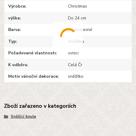
Výrobce
Christmas
výška
Do 24 cm
Barva
Vícebarevné
Typ
Sněžítka
Požadované vlastnosti
svíticí
K odběru
Celá Čr
Motiv vánoční dekorace
sněžítko
Zboží zařazeno v kategoriích
Sněžící koule