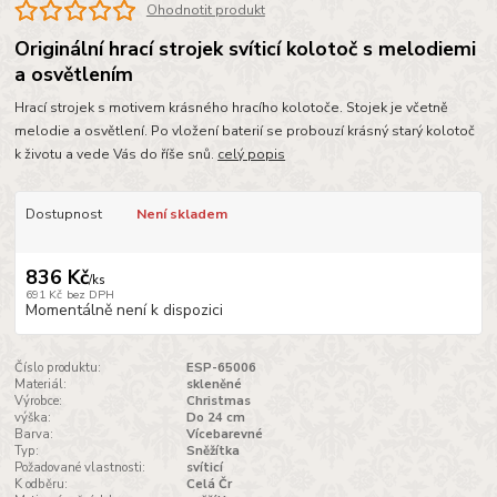
Ohodnotit produkt
Originální hrací strojek svíticí kolotoč s melodiemi
a osvětlením
Hrací strojek s motivem krásného hracího kolotoče. Stojek je včetně
melodie a osvětlení. Po vložení baterií se probouzí krásný starý kolotoč
k životu a vede Vás do říše snů.
celý popis
Dostupnost
Není skladem
836 Kč
/
ks
691 Kč
bez DPH
Momentálně není k dispozici
Číslo produktu:
ESP-65006
Materiál:
skleněné
Výrobce:
Christmas
výška:
Do 24 cm
Barva:
Vícebarevné
Typ:
Sněžítka
Požadované vlastnosti:
svíticí
K odběru:
Celá Čr