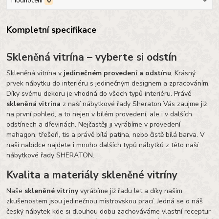
Hodnocení
0
Kompletní specifikace
Skleněná vitrína – vyberte si odstín
Skleněná vitrína v
jedinečném provedení a odstínu
, Krásný
prvek nábytku do interiéru s jedinečným designem a zpracováním.
Díky svému dekoru je vhodná do všech typů interiéru. Právě
skleněná vitrína
z naší nábytkové řady Sheraton Vás zaujme již
na první pohled, a to nejen v bílém provedení, ale i v dalších
odstínech a dřevinách. Nejčastěji ji vyrábíme v provedení
mahagon, třešeň, tis a právě bílá patina, nebo čistě bílá barva. V
naší nabídce najdete i mnoho dalších typů nábytků z této naší
nábytkové řady SHERATON.
Kvalita a materiály skleněné vitríny
Naše
skleněné vitríny
vyrábíme již řadu let a díky našim
zkušenostem jsou jedinečnou mistrovskou prací. Jedná se o náš
český nábytek kde si dlouhou dobu zachováváme vlastní receptur