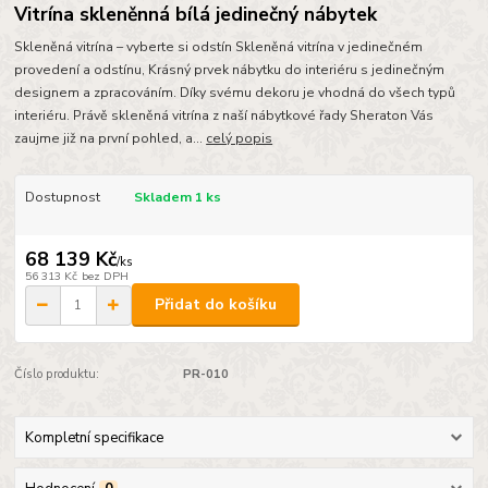
Vitrína skleněnná bílá jedinečný nábytek
Skleněná vitrína – vyberte si odstín Skleněná vitrína v jedinečném
provedení a odstínu, Krásný prvek nábytku do interiéru s jedinečným
designem a zpracováním. Díky svému dekoru je vhodná do všech typů
interiéru. Právě skleněná vitrína z naší nábytkové řady Sheraton Vás
zaujme již na první pohled, a...
celý popis
Dostupnost
Skladem 1 ks
68 139 Kč
/
ks
56 313 Kč
bez DPH
Přidat do košíku
Číslo produktu:
PR-010
Kompletní specifikace