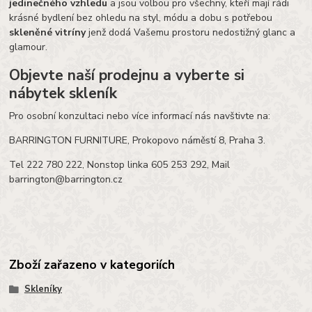
jedinečného vzhledu
a jsou volbou pro všechny, kteří mají rádi
krásné bydlení bez ohledu na styl, módu a dobu s potřebou
skleněné vitríny
jenž dodá Vašemu prostoru nedostižný glanc a
glamour.
Objevte naší prodejnu a vyberte si
nábytek skleník
Pro osobní konzultaci nebo více informací nás navštivte na:
BARRINGTON FURNITURE, Prokopovo náměstí 8, Praha 3.
Tel 222 780 222, Nonstop linka 605 253 292, Mail
barrington@barrington.cz
Zboží zařazeno v kategoriích
Skleníky