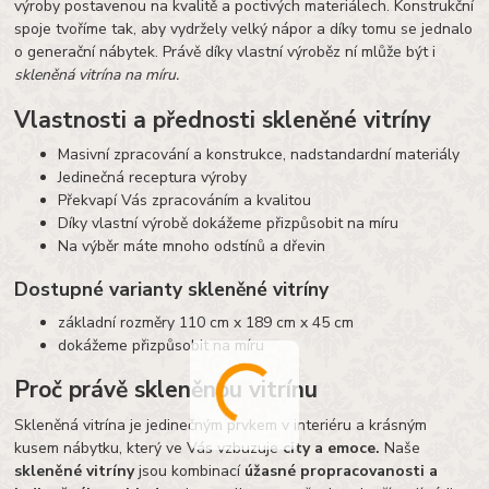
výroby postavenou na kvalitě a poctivých materiálech. Konstrukční
spoje tvoříme tak, aby vydržely velký nápor a díky tomu se jednalo
o generační nábytek. Právě díky vlastní výroběz ní mlůže být i
skleněná vitrína na míru.
Vlastnosti a přednosti skleněné vitríny
Masivní zpracování a konstrukce, nadstandardní materiály
Jedinečná receptura výroby
Překvapí Vás zpracováním a kvalitou
Díky vlastní výrobě dokážeme přizpůsobit na míru
Na výběr máte mnoho odstínů a dřevin
Dostupné varianty skleněné vitríny
základní rozměry 110 cm x 189 cm x 45 cm
dokážeme přizpůsobit na míru
Proč právě skleněnou vitrínu
Skleněná vitrína je jedinečným prvkem v interiéru a krásným
kusem nábytku, který ve Vás vzbuzuje
city a emoce.
Naše
skleněné vitríny
jsou kombinací
úžasné propracovanosti a