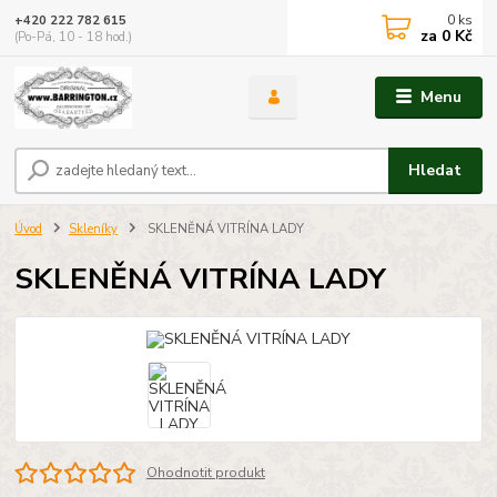
0
ks
+420 222 782 615
za
0 Kč
(Po-Pá, 10 - 18 hod.)
Menu
Hledat
Úvod
Skleníky
SKLENĚNÁ VITRÍNA LADY
SKLENĚNÁ VITRÍNA LADY
Ohodnotit produkt