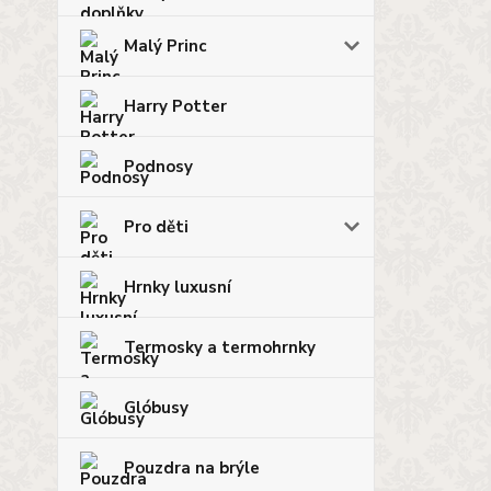
Malý Princ
Harry Potter
Podnosy
Pro děti
Hrnky luxusní
Termosky a termohrnky
Glóbusy
Pouzdra na brýle