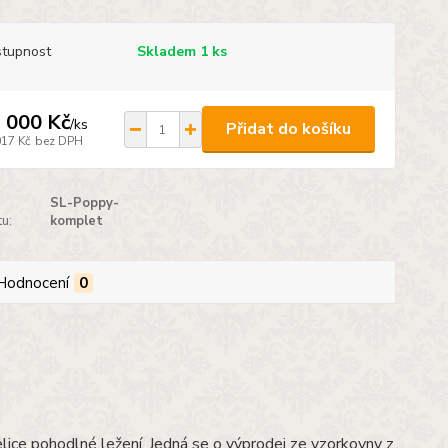
tupnost
Skladem 1 ks
 000 Kč
/
ks
Přidat do košíku
017 Kč
bez DPH
SL-Poppy-
u:
komplet
Hodnocení
0
Velice pohodlné ležení. Jedná se o výprodej ze vzorkovny z