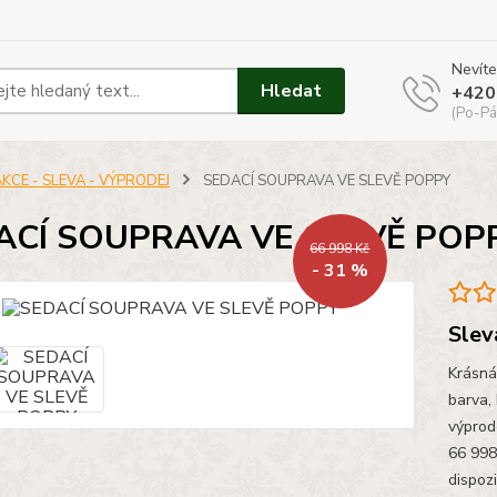
Nevíte
Hledat
+420
(Po-Pá
KCE - SLEVA - VÝPRODEJ
SEDACÍ SOUPRAVA VE SLEVĚ POPPY
ACÍ SOUPRAVA VE SLEVĚ POP
66 998 Kč
- 31 %
Slev
Krásná
barva,
výprod
66 998
dispozi