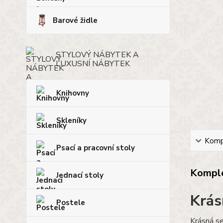
Barové židle
STYLOVÝ NÁBYTEK A
LUXUSNÍ NÁBYTEK
Knihovny
Skleníky
Kompl
Psací a pracovní stoly
Komple
Jednací stoly
Krás
Postele
Krásná se