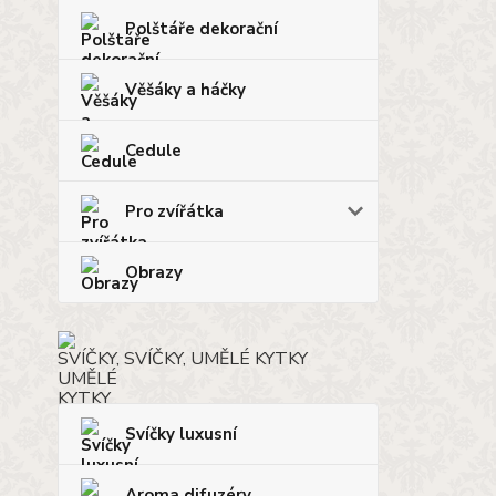
Polštáře dekorační
Věšáky a háčky
Cedule
Pro zvířátka
Obrazy
SVÍČKY, UMĚLÉ KYTKY
Svíčky luxusní
Aroma difuzéry