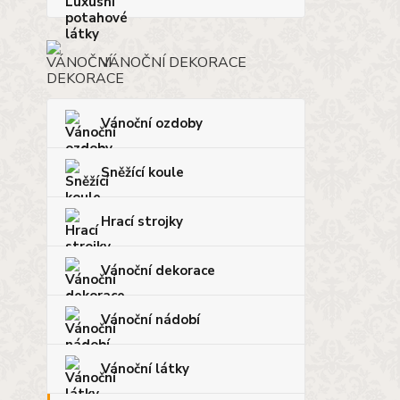
VÁNOČNÍ DEKORACE
Vánoční ozdoby
Sněžící koule
Hrací strojky
Vánoční dekorace
Vánoční nádobí
Vánoční látky