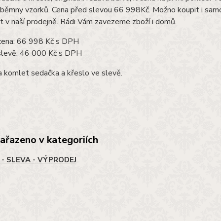
běmny vzorků. Cena před slevou 66 998Kč. Možno koupit i samot
 v naší prodejně. Rádi Vám zavezeme zboží i domů.
cena:
66 998 Kč s DPH
slevě:
46 000 Kč s DPH
a komlet sedačka a křeslo ve slevě.
zařazeno v kategoriích
 - SLEVA - VÝPRODEJ