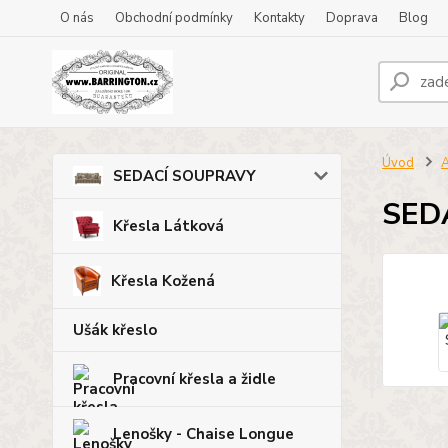
O nás
Obchodní podmínky
Kontakty
Doprava
Blog
Úvod
A
SEDACÍ SOUPRAVY
SED
Křesla Látková
Křesla Kožená
Ušák křeslo
Pracovní křesla a židle
Lenošky - Chaise Longue