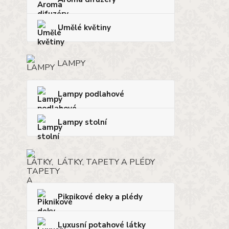
Umělé květiny
LAMPY
Lampy podlahové
Lampy stolní
LÁTKY, TAPETY A PLÉDY
Piknikové deky a plédy
Luxusní potahové látky