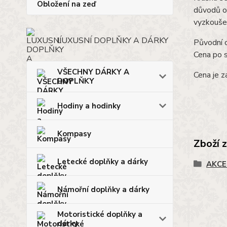
Obložení na zeď
důvodů o
vyzkoušet
LUXUSNÍ DOPLŇKY A DÁRKY
Původní 
Cena po 
VŠECHNY DÁRKY A
Cena je z
DOPLŇKY
Hodiny a hodinky
Kompasy
Zboží 
Letecké doplňky a dárky
AKCE
Námořní doplňky a dárky
Motoristické doplňky a
dárky