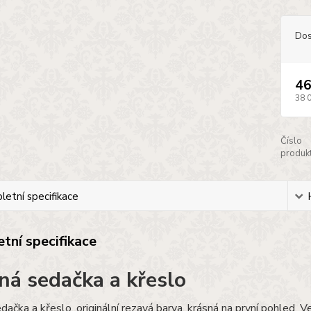
Dos
46
38 
Číslo
produkt
etní specifikace
tní specifikace
ná sedačka a křeslo
dačka a křeslo, originální rezavá barva, krásná na první pohled. 