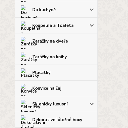
Do kuchyně
Koupelna a Toaleta
Zarážky na dveře
Zarážky na knihy
Placatky
Konvice na čaj
Skleničky luxusní
Dekorativní úložné boxy