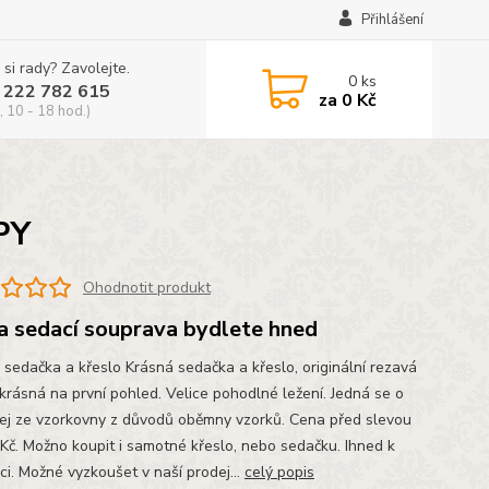
Přihlášení
 si rady? Zavolejte.
0
ks
 222 782 615
za
0 Kč
, 10 - 18 hod.)
PY
Ohodnotit produkt
a sedací souprava bydlete hned
 sedačka a křeslo Krásná sedačka a křeslo, originální rezavá
 krásná na první pohled. Velice pohodlné ležení. Jedná se o
ej ze vzorkovny z důvodů oběmny vzorků. Cena před slevou
Kč. Možno koupit i samotné křeslo, nebo sedačku. Ihned k
ci. Možné vyzkoušet v naší prodej...
celý popis