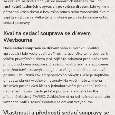
se dřevem se skvěle hodí jak do moderních interiérů, tak i do
rustikálně laděných obývacích pokojů se dřevem
, kde vynikne
přirozená krása dřeva a kvalitního řemeslného zpracování. Kvalitu
zajišťuje výroba ve Velké Británii stejně jako všechny naše ostatní
sedací soupravy.
Kvalita sedací souprava se dřevem
Weybourne
Naše
sedací souprava se dřevem
vynikají vysokou kvalitou
zpracování kde velký podíl tvoří ruční práce. Díky tomu dochází k
výběru prvotřídního dřeva jenž zajišťuje odolnost proti poškození
při dlouhodobém používání. Dřevěnou kostru lepíme a spojujeme
prostřednictvím kovových spojů a to vše je doplněno o ocelové
pružiny. Tím vzniká základ generačního nábytku. Vše je doplněno
o nadstandardní výplňové materiály. Na výběr máte z mnoha
krásných potahových látek v jednobarevném provedení, nebo s
nádhernými vzory. Často je také používaná skotská kostka
případně klasický TWEED. Zakládáme si na jedinečnosti a do této
kategorie patří i
sedací souprava se dřevem
Weybourne.
Vlastnosti a přednosti sedací soupravy se