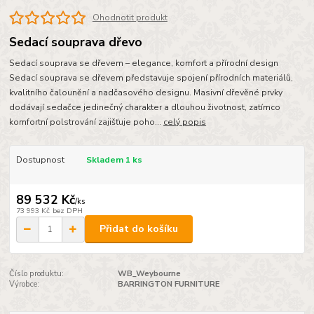
Ohodnotit produkt
Sedací souprava dřevo
Sedací souprava se dřevem – elegance, komfort a přírodní design
Sedací souprava se dřevem představuje spojení přírodních materiálů,
kvalitního čalounění a nadčasového designu. Masivní dřevěné prvky
dodávají sedačce jedinečný charakter a dlouhou životnost, zatímco
komfortní polstrování zajišťuje poho...
celý popis
Dostupnost
Skladem 1 ks
89 532 Kč
/
ks
73 993 Kč
bez DPH
Přidat do košíku
Číslo produktu:
WB_Weybourne
Výrobce:
BARRINGTON FURNITURE