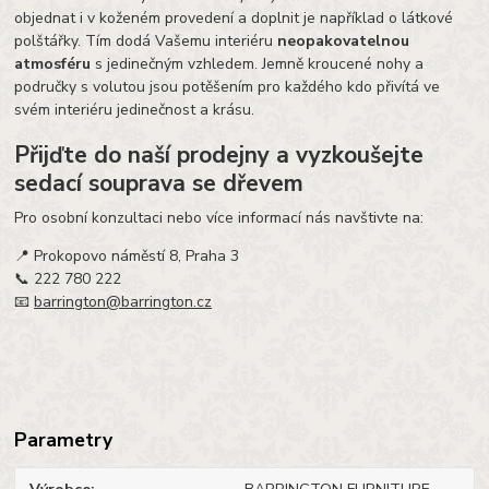
objednat i v koženém provedení a doplnit je například o látkové
polštářky. Tím dodá Vašemu interiéru
neopakovatelnou
atmosféru
s jedinečným vzhledem. Jemně kroucené nohy a
područky s volutou jsou potěšením pro každého kdo přivítá ve
svém interiéru jedinečnost a krásu.
Přijďte do naší prodejny a vyzkoušejte
sedací souprava se dřevem
Pro osobní konzultaci nebo více informací nás navštivte na:
📍 Prokopovo náměstí 8, Praha 3
📞 222 780 222
📧
barrington@barrington.cz
Parametry