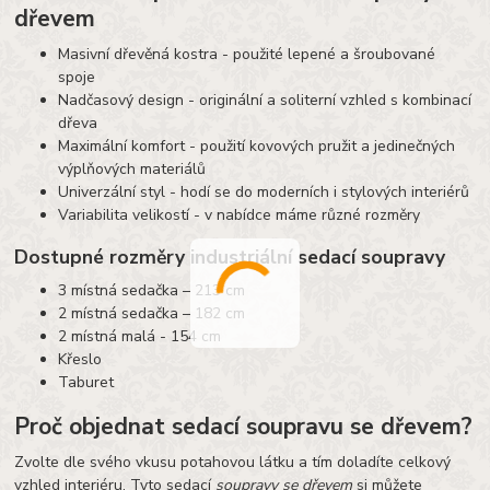
dřevem
Masivní dřevěná kostra - použité lepené a šroubované
spoje
Nadčasový design - originální a soliterní vzhled s kombinací
dřeva
Maximální komfort - použití kovových pružit a jedinečných
výplňových materiálů
Univerzální styl - hodí se do moderních i stylových interiérů
Variabilita velikostí - v nabídce máme různé rozměry
Dostupné rozměry industriální sedací soupravy
3 místná sedačka – 213 cm
2 místná sedačka – 182 cm
2 místná malá - 154 cm
Křeslo
Taburet
Proč objednat sedací soupravu se dřevem?
Zvolte dle svého vkusu potahovou látku a tím doladíte celkový
vzhled interiéru. Tyto sedací
soupravy se dřevem
si můžete