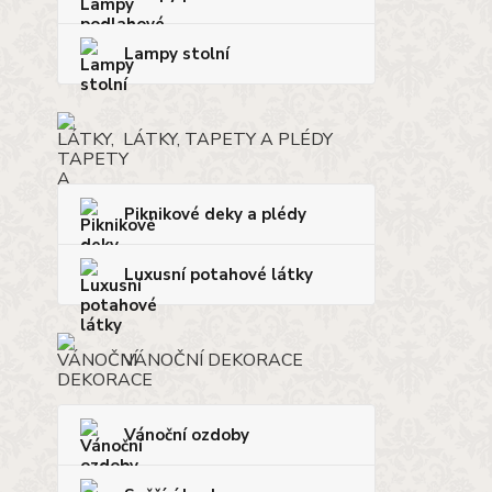
Lampy stolní
LÁTKY, TAPETY A PLÉDY
Piknikové deky a plédy
Luxusní potahové látky
VÁNOČNÍ DEKORACE
Vánoční ozdoby