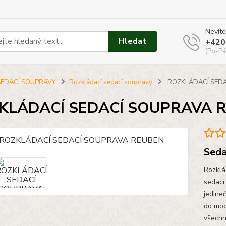
Nevíte
Hledat
+420
(Po-Pá
SEDACÍ SOUPRAVY
Rozkládací sedací soupravy
ROZKLÁDACÍ SEDA
KLÁDACÍ SEDACÍ SOUPRAVA 
Seda
Rozklá
sedací
jedineč
do mod
všechn