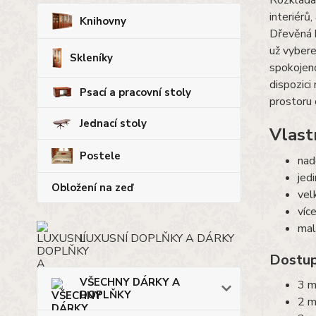
Rozkládac
interiérů
Knihovny
Dřevěná k
už vybere
Skleníky
spokojeno
dispozici
Psací a pracovní stoly
prostoru 
Jednací stoly
Vlast
Postele
nad
jed
Obložení na zeď
vel
víc
mal
LUXUSNÍ DOPLŇKY A DÁRKY
Dostup
VŠECHNY DÁRKY A
3 m
DOPLŇKY
2 m