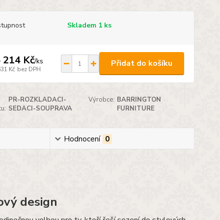
tupnost
Skladem 1 ks
 214 Kč
/
ks
Přidat do košíku
631 Kč
bez DPH
PR-ROZKLADACI-
Výrobce:
BARRINGTON
u:
SEDACI-SOUPRAVA
FURNITURE
Hodnocení
0
ový design