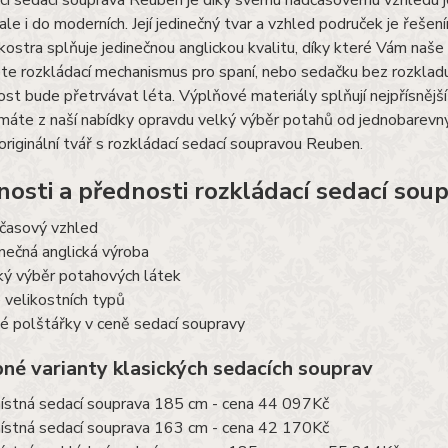
í sedací souprava Reuben je díky svému nadčasovému vzhledu jed
, ale i do moderních. Její jedinečný tvar a vzhled područek je řeše
ostra splňuje jedinečnou anglickou kvalitu, díky které Vám naše 
te rozkládací mechanismus pro spaní, nebo sedačku bez rozklad
st bude přetrvávat léta. Výplňové materiály splňují nejpřísněj
 máte z naší nabídky opravdu velký výběr potahů od jednobarevný
originální tvář s rozkládací sedací soupravou Reuben.
nosti a přednosti rozkládací sedací sou
časový vzhled
inečná anglická výroba
ký výběr potahových látek
e velikostních typů
é polštářky v ceně sedací soupravy
né varianty klasických sedacích souprav
ístná sedací souprava 185 cm - cena 44 097Kč
ístná sedací souprava 163 cm - cena 42 170Kč