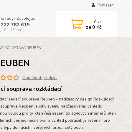
Přihlášení
 si rady? Zavolejte.
0
ks
 222 782 615
za
0 Kč
, 10 - 18 hod.)
CÍ SOUPRAVA REUBEN
REUBEN
Ohodnotit produkt
cí souprava rozkládací
dací sedací souprava Reuben - nadčasový design Rozkládací
 souprava Reuben je díky svému nadčasovému vzhledu
nou volbou pro ty, kteří řeší sezení do stylových interiérů, ale i
erních. Její jedinečný tvar a vzhled područek je řešením pro
y typy domácích i veřejných pros...
celý popis