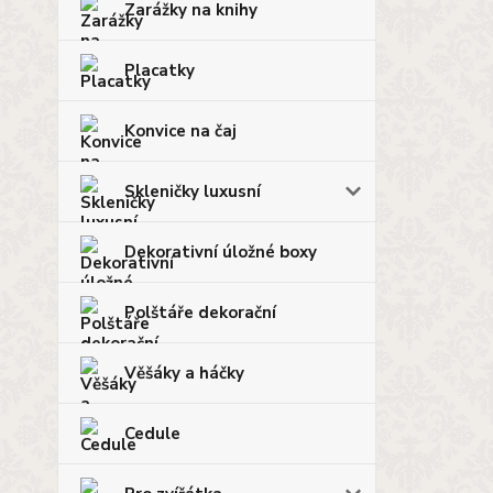
Zarážky na knihy
Placatky
Konvice na čaj
Skleničky luxusní
Dekorativní úložné boxy
Polštáře dekorační
Věšáky a háčky
Cedule