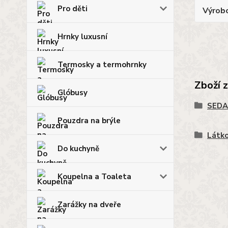
Pro děti
Výrob
Hrnky luxusní
Termosky a termohrnky
Zboží 
Glóbusy
SEDA
Pouzdra na brýle
Látko
Do kuchyně
Koupelna a Toaleta
Zarážky na dveře