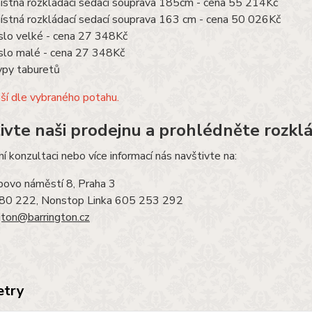
ístná rozkládací sedací souprava 185cm - cena 55 214Kč
ístná rozkládací sedací souprava 163 cm - cena 50 026Kč
slo velké - cena 27 348Kč
slo malé - cena 27 348Kč
ypy taburetů
iší dle vybraného potahu.
ivte naši prodejnu a prohlédněte rozkl
í konzultaci nebo více informací nás navštivte na:
povo náměstí 8, Praha 3
80 222, Nonstop Linka 605 253 292
gton@barrington.cz
etry