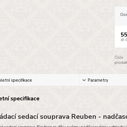
Dos
55
45 
Číslo
produkt
etní specifikace
Parametry
tní specifikace
ádací sedací souprava Reuben - nadčas