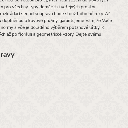
inečnou volbou pro ty, kteří řeší sezení do stylových
ním pro všechny typy domácích i veřejných prostor.
rozkládací sedací souprava bude sloužit dlouhé roky. Ať
u doplněnou o kovové pružiny, garantujeme Vám, že Vaše
ší normy a vše je doladěno výběrem potahové látky. K
ch až po florální a geometrické vzory. Dejte svému
pravy