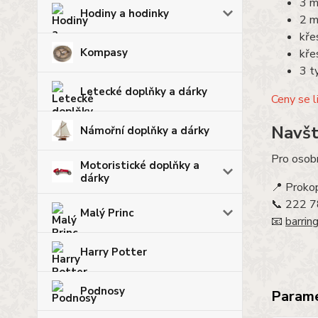
3 m
Hodiny a hodinky
2 m
kře
Kompasy
kře
3 t
Letecké doplňky a dárky
Ceny se l
Navšt
Námořní doplňky a dárky
Pro osobn
Motoristické doplňky a
dárky
📍 Proko
📞 222 7
Malý Princ
📧
barrin
Harry Potter
Podnosy
Param