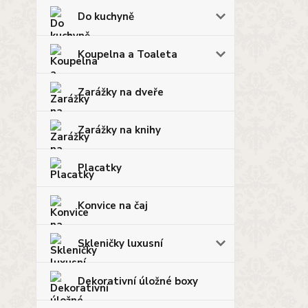
Do kuchyně
Koupelna a Toaleta
Zarážky na dveře
Zarážky na knihy
Placatky
Konvice na čaj
Skleničky luxusní
Dekorativní úložné boxy