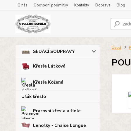
O nás
Obchodní podmínky
Kontakty
Doprava
Blog
Úvod
P
SEDACÍ SOUPRAVY
POU
Křesla Látková
Křesla Kožená
Ušák křeslo
Pracovní křesla a židle
Lenošky - Chaise Longue