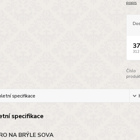
popis
Dos
37
312
Číslo
produkt
etní specifikace
tní specifikace
RO NA BRÝLE SOVA