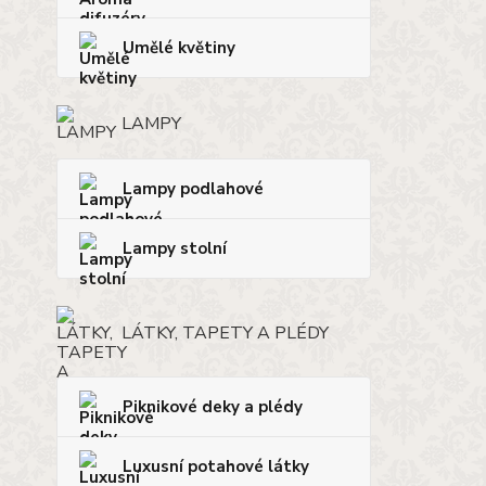
Umělé květiny
LAMPY
Lampy podlahové
Lampy stolní
LÁTKY, TAPETY A PLÉDY
Piknikové deky a plédy
Luxusní potahové látky