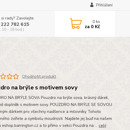
Přihlášení
 si rady? Zavolejte.
0
ks
 222 782 615
za
0 Kč
, 10 - 18 hod.)
Ohodnotit produkt
dro na brýle s motivem sovy
O NA BRÝLE SOVA Pouzdro na brýle sova, krásný dárek,
dně doplněk s motivem sovy. POUZDRO NA BRÝLE SE SOVOU
sným dárkem pro všechny nadšence a milovníky Tohoto
ného zvířete a symbolu moudrosti Najdete jej buď na našem
 eshop.barrington.cz a to přímo v sekci Pouzdra na ...
celý