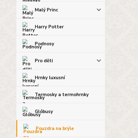
Malý Princ
Harry Potter
Podnosy
Pro děti
Hrnky luxusní
Termosky a termohrnky
Glóbusy
Pouzdra na brýle