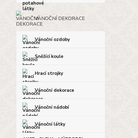
VÁNOČNÍ DEKORACE
Vánoční ozdoby
Sněžící koule
Hrací strojky
Vánoční dekorace
Vánoční nádobí
Vánoční látky