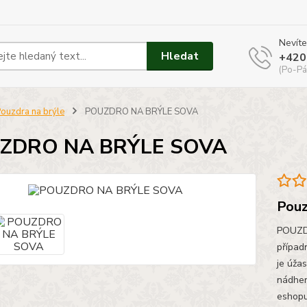
Nevíte
Hledat
+420
(Po-Pá
ouzdra na brýle
POUZDRO NA BRÝLE SOVA
ZDRO NA BRÝLE SOVA
Pouz
POUZDR
přípa
je úža
nádher
eshopu