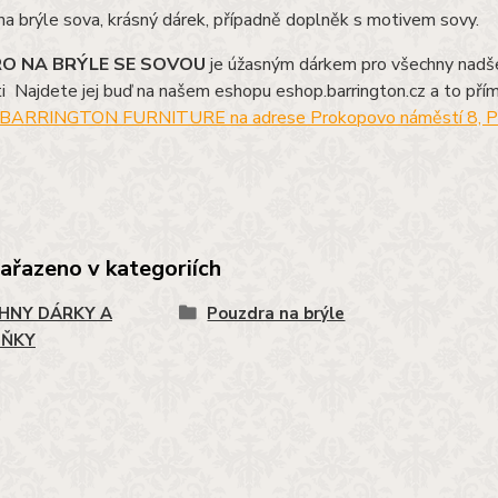
a brýle sova, krásný dárek, případně doplněk s motivem sovy.
O NA BRÝLE SE SOVOU
je úžasným dárkem pro všechny nadš
i
Najdete jej buď na našem eshopu eshop.barrington.cz a to pří
BARRINGTON FURNITURE na adrese Prokopovo náměstí 8, P
zařazeno v kategoriích
HNY DÁRKY A
Pouzdra na brýle
LŇKY