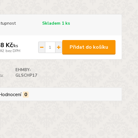
tupnost
Skladem 1 ks
8 Kč
/
ks
Přidat do košíku
 Kč
bez DPH
EHMBY-
u:
GLSCHP17
Hodnocení
0