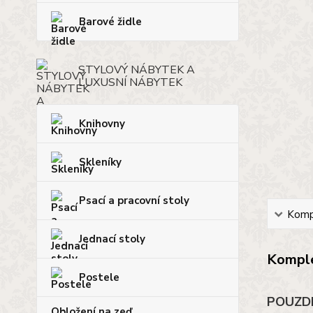
Barové židle
STYLOVÝ NÁBYTEK A
LUXUSNÍ NÁBYTEK
Knihovny
Skleníky
Psací a pracovní stoly
Kompl
Jednací stoly
Komple
Postele
POUZD
Obložení na zeď