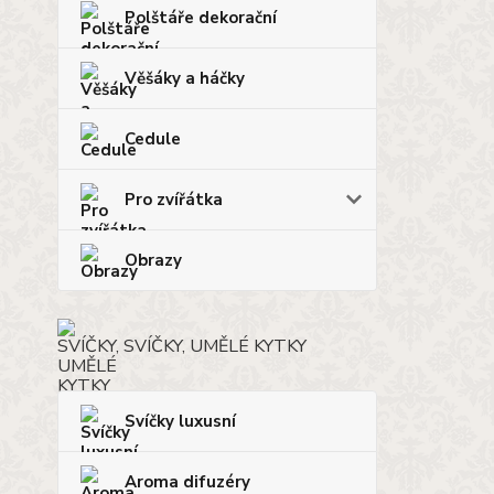
Polštáře dekorační
Věšáky a háčky
Cedule
Pro zvířátka
Obrazy
SVÍČKY, UMĚLÉ KYTKY
Svíčky luxusní
Aroma difuzéry