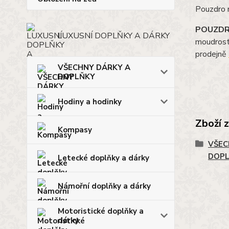
Pouzdro n
POUZDR
LUXUSNÍ DOPLŇKY A DÁRKY
moudrost
prodejně
VŠECHNY DÁRKY A
DOPLŇKY
Hodiny a hodinky
Zboží 
Kompasy
VŠEC
DOP
Letecké doplňky a dárky
Námořní doplňky a dárky
Motoristické doplňky a
dárky