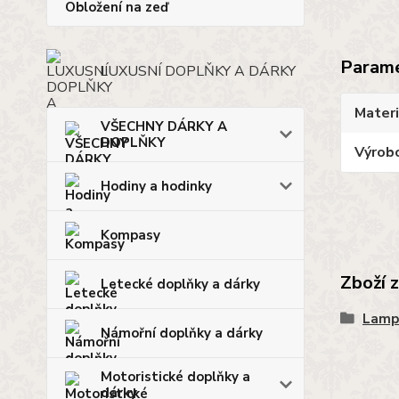
Obložení na zeď
Param
LUXUSNÍ DOPLŇKY A DÁRKY
Materi
VŠECHNY DÁRKY A
DOPLŇKY
Výrob
Hodiny a hodinky
Kompasy
Zboží 
Letecké doplňky a dárky
Lamp
Námořní doplňky a dárky
Motoristické doplňky a
dárky