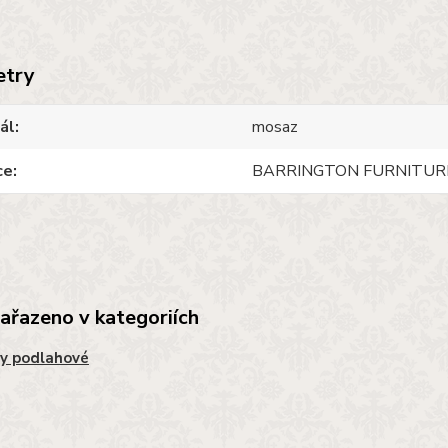
etry
ál
mosaz
ce
BARRINGTON FURNITUR
zařazeno v kategoriích
y podlahové