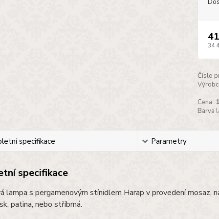
Dos
41
34 
Číslo p
Výrobc
Cena:
Barva 
etní specifikace
Parametry
tní specifikace
á lampa s pergamenovým stínidlem Harap v provedení mosaz, ná
sk, patina, nebo stříbrná.