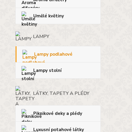
Umělé květiny
LAMPY
Lampy podlahové
Lampy stolní
LÁTKY, TAPETY A PLÉDY
Piknikové deky a plédy
Luxusní potahové látky