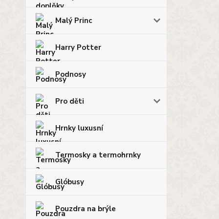
Malý Princ
Harry Potter
Podnosy
Pro děti
Hrnky luxusní
Termosky a termohrnky
Glóbusy
Pouzdra na brýle