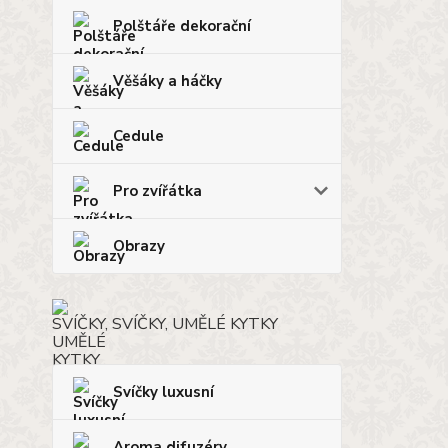
Polštáře dekorační
Věšáky a háčky
Cedule
Pro zvířátka
Obrazy
SVÍČKY, UMĚLÉ KYTKY
Svíčky luxusní
Aroma difuzéry