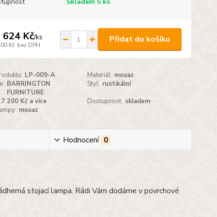
tupnost
Skladem 5 ks
 624 Kč
/
ks
Přidat do košíku
400 Kč
bez DPH
roduktu:
LP-009-A
Materiál:
mosaz
e:
BARRINGTON
Styl:
rustikální
FURNITURE
17 200 Kč a více
Dostupnost:
skladem
lampy:
mosaz
Hodnocení
0
dherná stojací lampa. Rádi Vám dodáme v povrchové