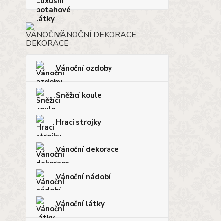
VÁNOČNÍ DEKORACE
Vánoční ozdoby
Sněžící koule
Hrací strojky
Vánoční dekorace
Vánoční nádobí
Vánoční látky