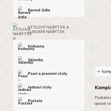
Barové židle
STYLOVÝ NÁBYTEK A
LUXUSNÍ NÁBYTEK
Knihovny
Skleníky
Kompl
Psací a pracovní stoly
Komple
Jednací stoly
Podlahov
Postele
úpravě le