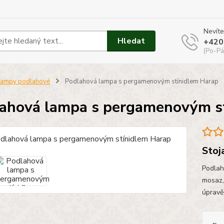
Nevíte
Hledat
+420
(Po-Pá
Lampy podlahové
Podlahová lampa s pergamenovým stínidlem Harap
ahová lampa s pergamenovým s
Stoj
Podlah
mosaz,
úpravě