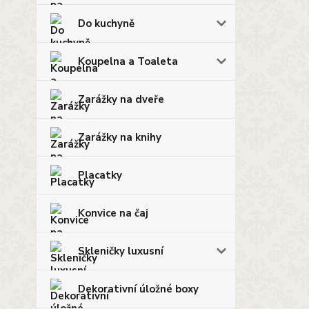
Do kuchyně
Koupelna a Toaleta
Zarážky na dveře
Zarážky na knihy
Placatky
Konvice na čaj
Skleničky luxusní
Dekorativní úložné boxy