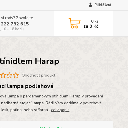
Přihlášení
 si rady? Zavolejte.
0
ks
 222 782 615
za
0 Kč
, 10 - 18 hod.)
tínidlem Harap
Ohodnotit produkt
ací lampa podlahová
ová lampa s pergamenovým stínidlem Harap v provedení
 nádherná stojací lampa. Rádi Vám dodáme v povrchové
 lesk, patina, nebo stříbrná.
celý popis