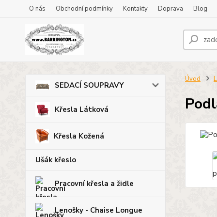
O nás
Obchodní podmínky
Kontakty
Doprava
Blog
Úvod
SEDACÍ SOUPRAVY
Podl
Křesla Látková
Křesla Kožená
Ušák křeslo
Pracovní křesla a židle
Lenošky - Chaise Longue