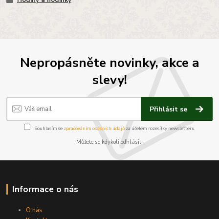
Hodiny a hodinky
Nepropásněte novinky, akce a
slevy!
Přihlásit se
Souhlasím se
zpracováním osobních údajů
za účelem rozesílky newsletteru.
Můžete se kdykoli odhlásit.
Informace o nás
O nás