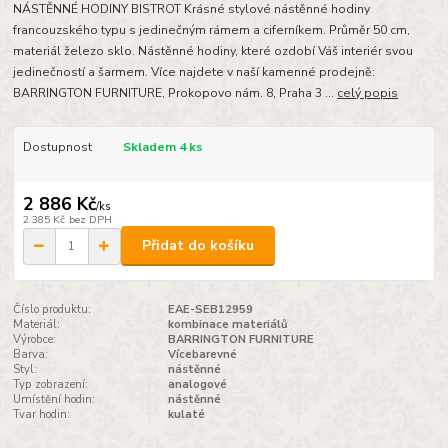
NÁSTĚNNÉ HODINY BISTROT Krásné stylové nástěnné hodiny
francouzského typu s jedinečným rámem a ciferníkem. Průměr 50 cm,
materiál železo sklo. Nástěnné hodiny, které ozdobí Váš interiér svou
jedinečností a šarmem. Více najdete v naší kamenné prodejně:
BARRINGTON FURNITURE, Prokopovo nám. 8, Praha 3 ...
celý popis
Dostupnost
Skladem 4 ks
2 886 Kč
/
ks
2 385 Kč
bez DPH
Přidat do košíku
Číslo produktu:
EAE-SEB12959
Materiál:
kombinace materiálů
Výrobce:
BARRINGTON FURNITURE
Barva:
Vícebarevné
Styl:
nástěnné
Typ zobrazení:
analogové
Umístění hodin:
nástěnné
Tvar hodin:
kulaté