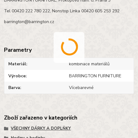
BARRINGTON FURNITURE, Prokopovo nám. 8, Praha 3
Tel 00420 222 780 222, Nonstop Linka 00420 605 253 292
barrington@barrington.cz
Parametry
Materiál
kombinace materiálů
Výrobce
BARRINGTON FURNITURE
Barva
Vícebarevné
Zboží zařazeno v kategoriích
VŠECHNY DÁRKY A DOPLŇKY