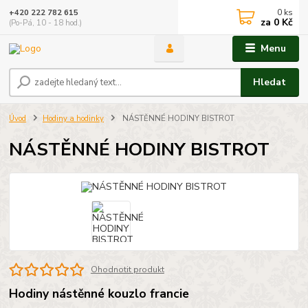
0
ks
+420 222 782 615
za
0 Kč
(Po-Pá, 10 - 18 hod.)
Menu
Hledat
Úvod
Hodiny a hodinky
NÁSTĚNNÉ HODINY BISTROT
NÁSTĚNNÉ HODINY BISTROT
Ohodnotit produkt
Hodiny nástěnné kouzlo francie