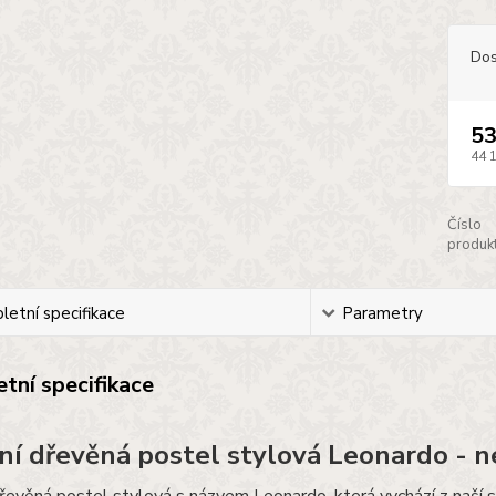
Dos
53
44 
Číslo
produkt
etní specifikace
Parametry
tní specifikace
ní dřevěná postel stylová Leonardo - 