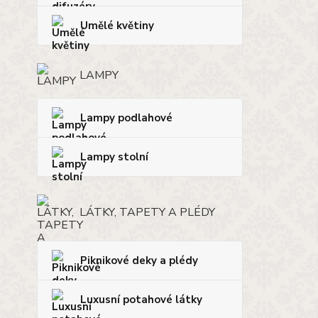
Umělé květiny
LAMPY
Lampy podlahové
Lampy stolní
LÁTKY, TAPETY A PLÉDY
Piknikové deky a plédy
Luxusní potahové látky