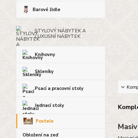
Barové židle
STYLOVÝ NÁBYTEK A
LUXUSNÍ NÁBYTEK
Knihovny
Skleníky
Kompl
Psací a pracovní stoly
Jednací stoly
Komple
Postele
Masiv
Obložení na zeď