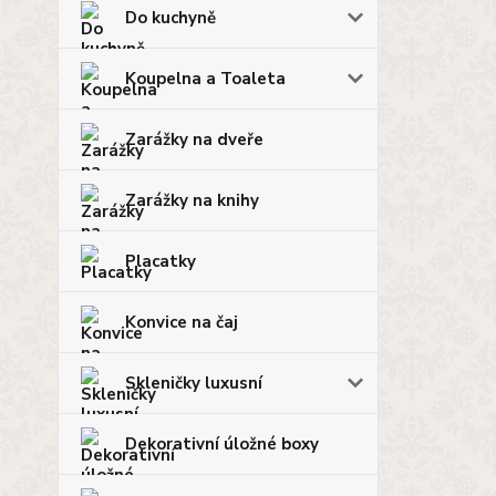
Do kuchyně
Koupelna a Toaleta
Zarážky na dveře
Zarážky na knihy
Placatky
Konvice na čaj
Skleničky luxusní
Dekorativní úložné boxy