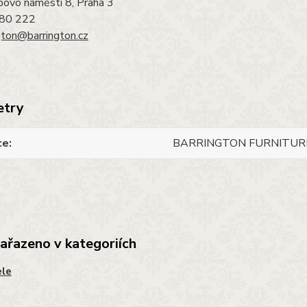
povo náměstí 8, Praha 3
780 222
gton@barrington.cz
etry
ce
BARRINGTON FURNITUR
zařazeno v kategoriích
ele