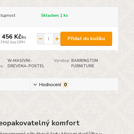
tupnost
Skladem 1 ks
 456 Kč
/
ks
Přidat do košíku
179 Kč
bez DPH
W-MASIVNI-
Výrobce:
BARRINGTON
u:
DREVENA-POSTEL
FURNITURE
Hodnocení
0
neopakovatelný komfort