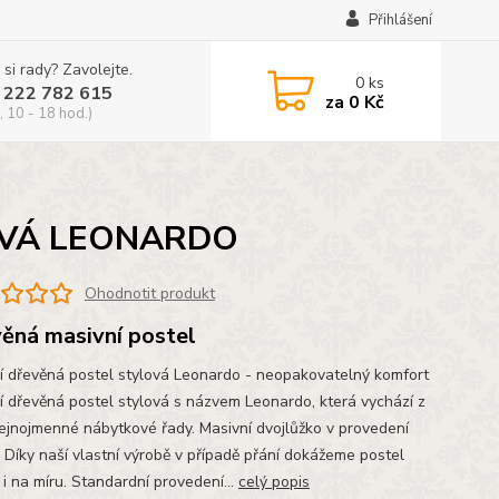
Přihlášení
 si rady? Zavolejte.
0
ks
 222 782 615
za
0 Kč
, 10 - 18 hod.)
OVÁ LEONARDO
Ohodnotit produkt
ěná masivní postel
í dřevěná postel stylová Leonardo - neopakovatelný komfort
í dřevěná postel stylová s názvem Leonardo, která vychází z
tejnojmenné nábytkové řady. Masivní dvojlůžko v provedení
. Díky naší vlastní výrobě v případě přání dokážeme postel
 i na míru. Standardní provedení...
celý popis