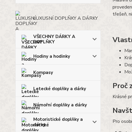
Masivní d
provedení
třešeň, n
LUXUSNÍ DOPLŇKY A DÁRKY
VŠECHNY DÁRKY A
Vlast
DOPLŇKY
Mas
Hodiny a hodinky
Krá
Dop
Mož
Kompasy
Proč 
Letecké doplňky a dárky
Krásné pr
Námořní doplňky a dárky
Navšt
Motoristické doplňky a
Pro osobn
dárky