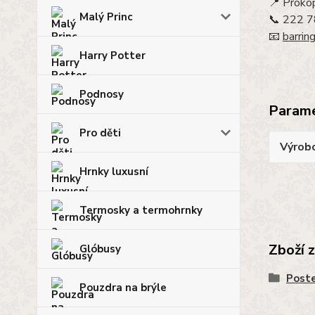
📍 Proko
Malý Princ
📞 222 
📧
barrin
Harry Potter
Podnosy
Param
Pro děti
Výrob
Hrnky luxusní
Termosky a termohrnky
Zboží 
Glóbusy
Post
Pouzdra na brýle