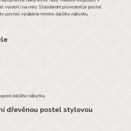
stejnojmenné nábytkové řady. Masivní dvojlůžko v
l vyrobit i na míru. Standardní provedení je postel
této posteli výrábíme mnoho dalšího nábytku.
ele
upení dalšího nábytku.
ní dřevěnou postel stylovou