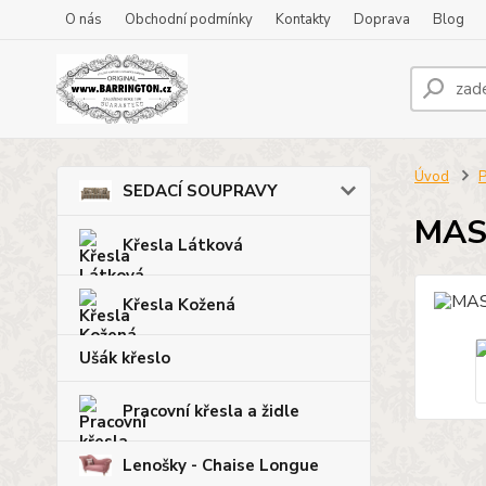
O nás
Obchodní podmínky
Kontakty
Doprava
Blog
Úvod
P
SEDACÍ SOUPRAVY
MAS
Křesla Látková
Křesla Kožená
Ušák křeslo
Pracovní křesla a židle
Lenošky - Chaise Longue