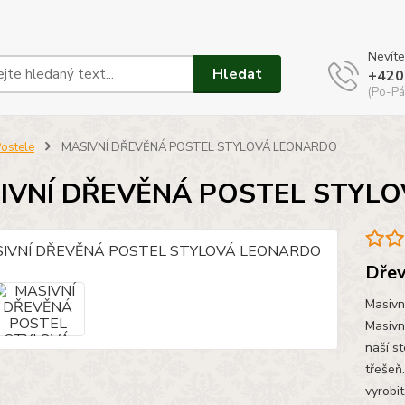
Nevíte
Hledat
+420
(Po-Pá
ostele
MASIVNÍ DŘEVĚNÁ POSTEL STYLOVÁ LEONARDO
IVNÍ DŘEVĚNÁ POSTEL STYL
Dřev
Masivn
Masivn
naší s
třešeň
vyrobit