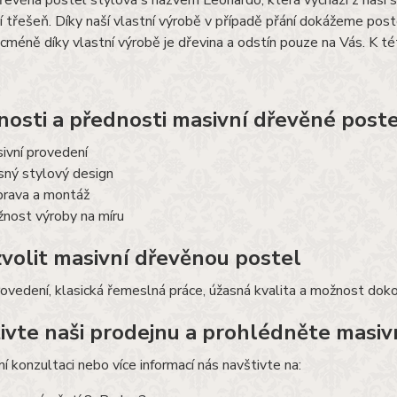
řevěná postel stylová s názvem Leonardo, která vychází z naší 
 třešeň. Díky naší vlastní výrobě v případě přání dokážeme poste
icméně díky vlastní výrobě je dřevina a odstín pouze na Vás. K 
nosti a přednosti masivní dřevěné post
ivní provedení
sný stylový design
rava a montáž
nost výroby na míru
zvolit masivní dřevěnou postel
ovedení, klasická řemeslná práce, úžasná kvalita a možnost doko
ivte naši prodejnu a prohlédněte masiv
í konzultaci nebo více informací nás navštivte na: