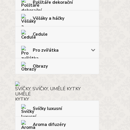
Polštáře dekorační
Věšáky a háčky
Cedule
Pro zvířátka
Obrazy
SVÍČKY, UMĚLÉ KYTKY
Svíčky luxusní
Aroma difuzéry