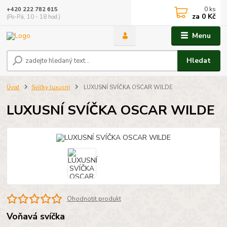
0
ks
+420 222 782 615
za
0 Kč
(Po-Pá, 10 - 18 hod.)
Menu
Hledat
Úvod
Svíčky luxusní
LUXUSNÍ SVÍČKA OSCAR WILDE
LUXUSNÍ SVÍČKA OSCAR WILDE
Ohodnotit produkt
Voňavá svíčka