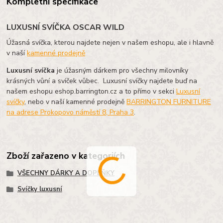
Kompletní specifikace
LUXUSNÍ SVÍČKA OSCAR WILD
Úžasná svíčka, kterou najdete nejen v našem eshopu, ale i hlavně
v naší
kamenné prodejně
Luxusní svíčka
je úžasným dárkem pro všechny milovníky
krásných vůní a svíček vůbec.
Luxusní svíčky najdete buď na
našem eshopu eshop.barrington.cz a to přímo v sekci
Luxusní
svíčky
, nebo v naší kamenné prodejně
BARRINGTON FURNITURE
na adrese Prokopovo náměstí 8, Praha 3
.
Zboží zařazeno v kategoriích
VŠECHNY DÁRKY A DOPLŇKY
Svíčky luxusní