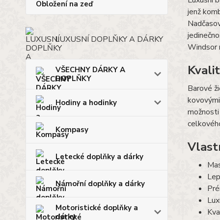
Luxusní b
Obložení na zeď
jenž komb
Nadčasov
jedinečno
LUXUSNÍ DOPLŇKY A DÁRKY
Windsor 
Kvali
VŠECHNY DÁRKY A
DOPLŇKY
Barové ži
kovovými 
Hodiny a hodinky
možnosti 
celkového
Kompasy
Vlast
Letecké doplňky a dárky
Mas
Lep
Námořní doplňky a dárky
Pré
Lux
Motoristické doplňky a
Kva
dárky