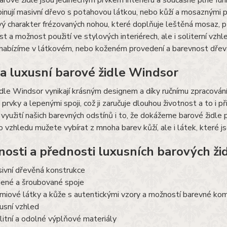
arové židle jsou jedinečným prvkem interiéru a současně plně fu
inují masivní dřevo s potahovou látkou, nebo kůží a mosaznými pr
ý charakter frézovaných nohou, které doplňuje leštěná mosaz, 
st a možnost použití ve stylových interiérech, ale i soliterní vz
nabízíme v látkovém, nebo koženém provedení a barevnost dřev
ta luxusní barové židle Windsor
dle Windsor vynikají krásným designem a díky ručnímu zpracování 
prvky a lepenými spoji, což ji zaručuje dlouhou životnost a to i 
využití našich barevných odstínů i to, že dokážeme barové židle 
 vzhledu mužete vybírat z mnoha barev kůží, ale i látek, které js
nosti a přednosti luxusních barových žid
ivní dřevěná konstrukce
ené a šroubované spoje
miové látky a kůže s autentickými vzory a možností barevné ko
usní vzhled
litní a odolné výplňové materiály