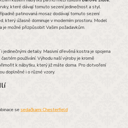
nkčním kusem nábytku patřící mezi luxusní
barové židle
,
vky, které dávají tomuto sezení jedinečnost a styl.
případně patinovaná mosaz dodávají tomuto sezení
hled, který úžasně dominuje v moderním prostoru. Model
a je možné přizpůsobit Vašim požadavkům.
i jedinečnými detaily. Masivní dřevěná kostra je spojena
při častém používání. Výhodu naší výroby je kromě
přimořit k nábytku, který již máte doma. Pro dotvoření
ou doplněné i o různé vzory.
lí
mbinace se
sedačkami Chesterfield