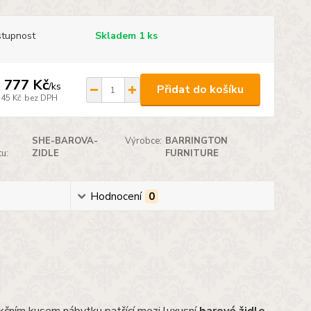
tupnost
Skladem 1 ks
 777 Kč
/
ks
Přidat do košíku
345 Kč
bez DPH
SHE-BAROVA-
Výrobce:
BARRINGTON
u:
ZIDLE
FURNITURE
Hodnocení
0