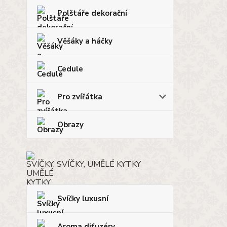
Polštáře dekorační
Věšáky a háčky
Cedule
Pro zvířátka
Obrazy
SVÍČKY, UMĚLÉ KYTKY
Svíčky luxusní
Aroma difuzéry