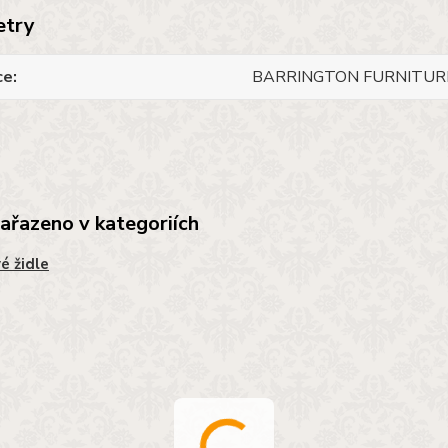
etry
ce
BARRINGTON FURNITUR
zařazeno v kategoriích
é židle