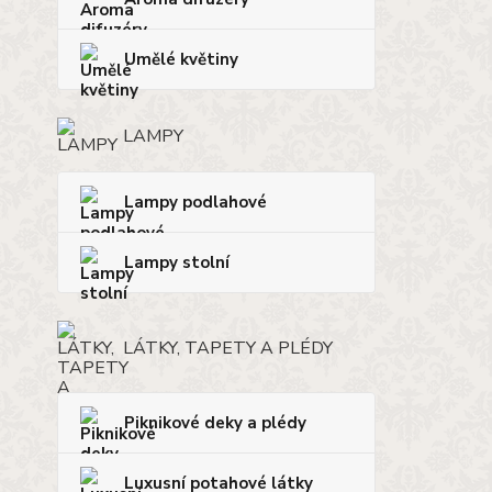
Umělé květiny
LAMPY
Lampy podlahové
Lampy stolní
LÁTKY, TAPETY A PLÉDY
Piknikové deky a plédy
Luxusní potahové látky