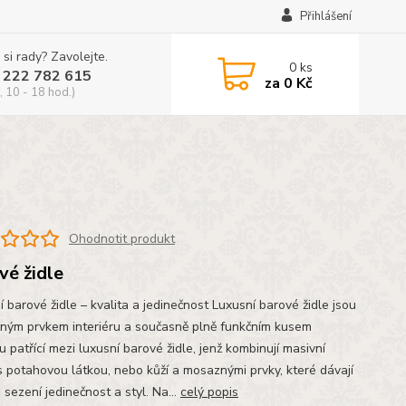
Přihlášení
 si rady? Zavolejte.
0
ks
 222 782 615
za
0 Kč
, 10 - 18 hod.)
Ohodnotit produkt
vé židle
 barové židle – kvalita a jedinečnost Luxusní barové židle jsou
čným prvkem interiéru a současně plně funkčním kusem
 patřící mezi luxusní barové židle, jenž kombinují masivní
s potahovou látkou, nebo kůží a mosaznými prvky, které dávají
sezení jedinečnost a styl. Na...
celý popis