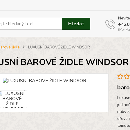
Nevíte
Hledat
+420
(Po-Pá
arové židle
LUXUSNÍ BAROVÉ ŽIDLE WINDSOR
USNÍ BAROVÉ ŽIDLE WINDSOR
baro
Luxusní
jedine
nábytku
dřevo 
tomuto 