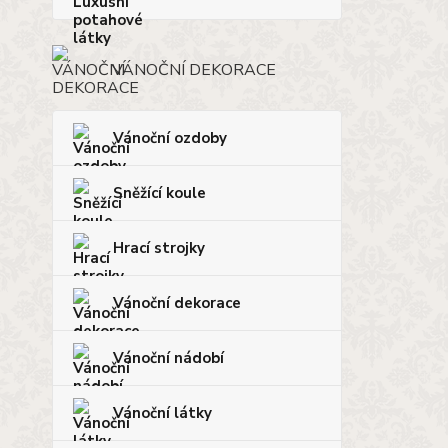
VÁNOČNÍ DEKORACE
Vánoční ozdoby
Sněžící koule
Hrací strojky
Vánoční dekorace
Vánoční nádobí
Vánoční látky