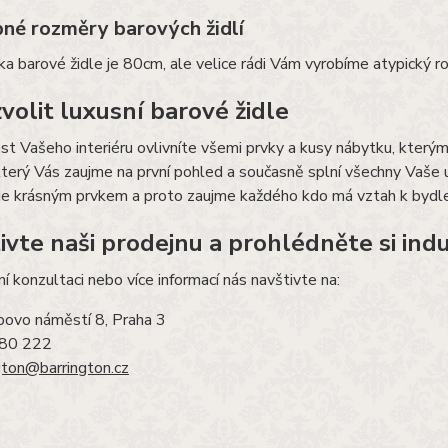
né rozměry barových židlí
ka barové židle je 80cm, ale velice rádi Vám vyrobíme atypický 
zvolit luxusní barové židle
st Vašeho interiéru ovlivníte všemi prvky a kusy nábytku, kterým
terý Vás zaujme na první pohled a současně splní všechny Vaše 
je krásným prvkem a proto zaujme každého kdo má vztah k bydle
ivte naši prodejnu a prohlédněte si indu
í konzultaci nebo více informací nás navštivte na:
povo náměstí 8, Praha 3
780 222
gton@barrington.cz