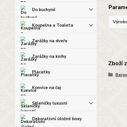
Param
Do kuchyně
Výrob
Koupelna a Toaleta
Zarážky na dveře
Zarážky na knihy
Zboží 
Placatky
Barov
Konvice na čaj
Skleničky luxusní
Dekorativní úložné boxy