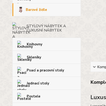
Barové židle
STYLOVÝ NÁBYTEK A
LUXUSNÍ NÁBYTEK
Knihovny
Skleníky
Kompl
Psací a pracovní stoly
Komple
Jednací stoly
Luxus
Postele