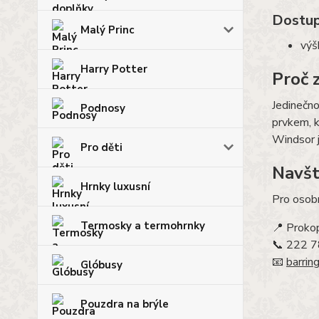
Dostup
Malý Princ
výš
Harry Potter
Proč 
Jedinečno
Podnosy
prvkem, k
Windsor 
Pro děti
Navšt
Hrnky luxusní
Pro osobn
Termosky a termohrnky
📍 Proko
📞 222 
📧
barrin
Glóbusy
Pouzdra na brýle