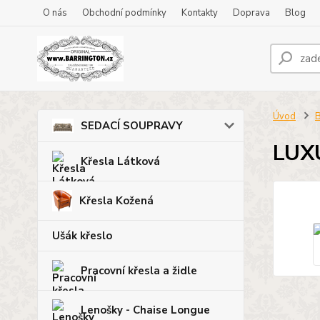
O nás
Obchodní podmínky
Kontakty
Doprava
Blog
Úvod
B
SEDACÍ SOUPRAVY
LUX
Křesla Látková
Křesla Kožená
Ušák křeslo
Pracovní křesla a židle
Lenošky - Chaise Longue