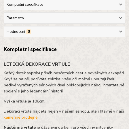
Kompletní specifikace
Parametry
Hodnocení
0
Kompletní specifikace
LETECKÁ DEKORACE VRTULE
Každý dotek vypráví příběh nesčetných cest a odvážných eskapád.
Když se na něj podíváte zblízka, vaše oči možná upoutají řadu
pečlivě vyražených sériových čísel obklopujících náboj, hmatatelné
spojení s jeho legendární historií.
Výška vrtule je 186cm.
Dekoraci vrtule najdete nejen v našem eshopu, ale i hlavně v naší
kamenné prodejně
Nástěnná vrtule
je úžasným dárkem pro všechny milovníky