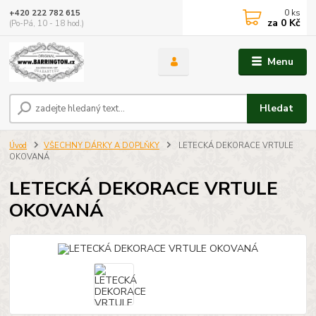
0
ks
+420 222 782 615
za
0 Kč
(Po-Pá, 10 - 18 hod.)
Menu
Hledat
Úvod
VŠECHNY DÁRKY A DOPLŇKY
LETECKÁ DEKORACE VRTULE
OKOVANÁ
LETECKÁ DEKORACE VRTULE
OKOVANÁ