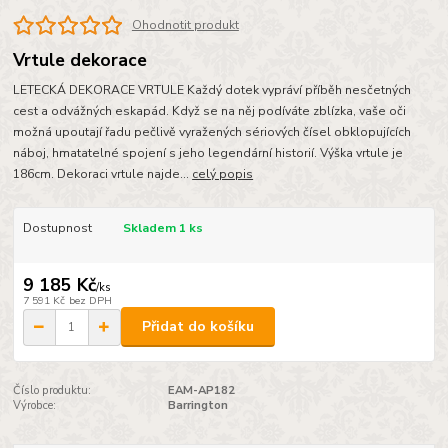
Ohodnotit produkt
Vrtule dekorace
LETECKÁ DEKORACE VRTULE Každý dotek vypráví příběh nesčetných
cest a odvážných eskapád. Když se na něj podíváte zblízka, vaše oči
možná upoutají řadu pečlivě vyražených sériových čísel obklopujících
náboj, hmatatelné spojení s jeho legendární historií. Výška vrtule je
186cm. Dekoraci vrtule najde...
celý popis
Dostupnost
Skladem 1 ks
9 185 Kč
/
ks
7 591 Kč
bez DPH
Přidat do košíku
Číslo produktu:
EAM-AP182
Výrobce:
Barrington