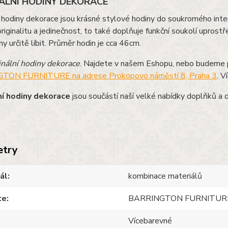
ÁLNÍ HODINY DEKORACE
í hodiny dekorace jsou krásné stylové hodiny do soukromého inter
originalitu a jedinečnost, to také doplňuje funkční soukolí upros
ny určitě líbit. Průměr hodin je cca 46cm.
inální hodiny dekorace
. Najdete v našem Eshopu, nebo budeme p
TON FURNITURE na adrese Prokopovo náměstí 8, Praha 3
. V
ní hodiny dekorace
jsou součástí naší velké nabídky doplňků a 
etry
ál
kombinace materiálů
ce
BARRINGTON FURNITUR
Vícebarevné