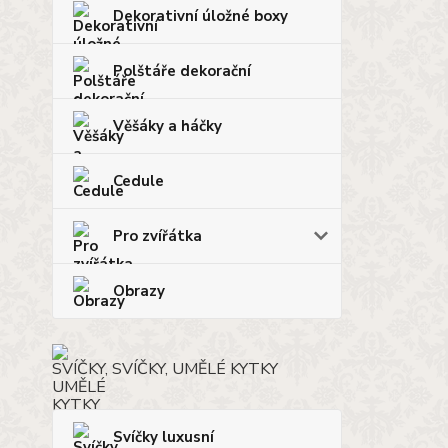
Dekorativní úložné boxy
Polštáře dekorační
Věšáky a háčky
Cedule
Pro zvířátka
Obrazy
SVÍČKY, UMĚLÉ KYTKY
Svíčky luxusní