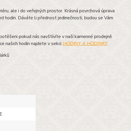
iéru, ale i do veřejných prostor. Krásná povrchová úprava
třed hodin. Dáváte li přednost jedinečnosti, budou se Vám
otěšeni pokud nás navštívíte v naší kamenné prodejně
íce našich hodin najdete v sekci
HODINY A HODINKY
.
dárků
E