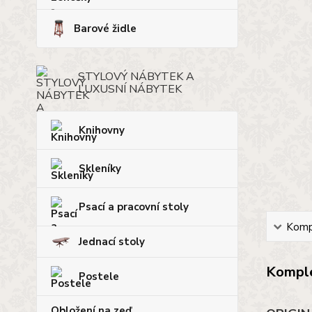
Barové židle
STYLOVÝ NÁBYTEK A
LUXUSNÍ NÁBYTEK
Knihovny
Skleníky
Psací a pracovní stoly
Kompl
Jednací stoly
Komple
Postele
Obložení na zeď