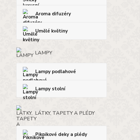
Aroma difuzéry
Umělé květiny
LAMPY
Lampy podlahové
Lampy stolní
LÁTKY, TAPETY A PLÉDY
Piknikové deky a plédy