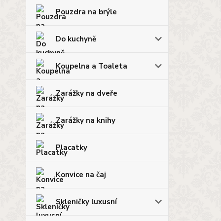
Pouzdra na brýle
Do kuchyně
Koupelna a Toaleta
Zarážky na dveře
Zarážky na knihy
Placatky
Konvice na čaj
Skleničky luxusní