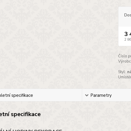
Dos
3 
2 8
Číslo p
Výrobc
Styl:
n
Umístěn
etní specifikace
Parametry
tní specifikace