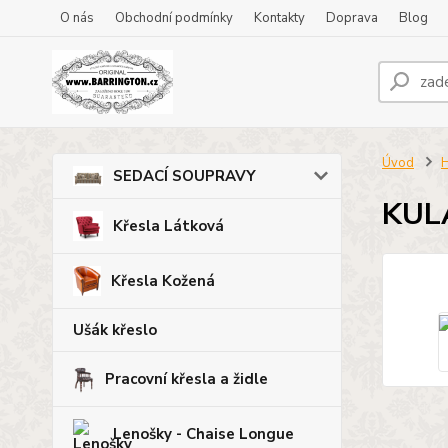
O nás
Obchodní podmínky
Kontakty
Doprava
Blog
Úvod
H
SEDACÍ SOUPRAVY
KUL
Křesla Látková
Křesla Kožená
Ušák křeslo
Pracovní křesla a židle
Lenošky - Chaise Longue