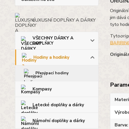
ORIGIN
Origináln
jim dává 
LUXUSNÍ DOPLŇKY A DÁRKY
tyto hodi
Tyto
orig
VŠECHNY DÁRKY A
BARRING
DOPLŇKY
Originál
Hodiny a hodinky
Přesýpací hodiny
Param
Kompasy
Materi
Letecké doplňky a dárky
Výrob
Námořní doplňky a dárky
Barva