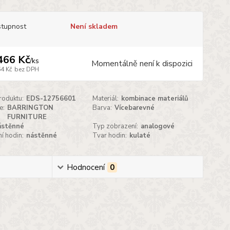
tupnost
Není skladem
466 Kč
/
ks
Momentálně není k dispozici
64 Kč
bez DPH
roduktu:
EDS-12756601
Materiál:
kombinace materiálů
e:
BARRINGTON
Barva:
Vícebarevné
FURNITURE
ástěnné
Typ zobrazení:
analogové
í hodin:
nástěnné
Tvar hodin:
kulaté
Hodnocení
0