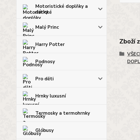
Motoristické doplňky a
dárky
Malý Princ
Zboží 
Harry Potter
VŠEC
Podnosy
DOP
Pro děti
Hrnky luxusní
Termosky a termohrnky
Glóbusy