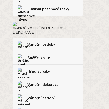
Luxusní potahové látky
VÁNOČNÍ DEKORACE
Vánoční ozdoby
Sněžící koule
Hrací strojky
Vánoční dekorace
Vánoční nádobí