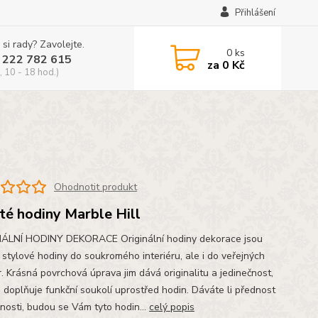
Přihlášení
 si rady? Zavolejte.
0
ks
 222 782 615
za
0 Kč
, 10 - 18 hod.)
Ohodnotit produkt
té hodiny Marble Hill
ÁLNÍ HODINY DEKORACE Originální hodiny dekorace jsou
 stylové hodiny do soukromého interiéru, ale i do veřejných
r. Krásná povrchová úprava jim dává originalitu a jedinečnost,
é doplňuje funkční soukolí uprostřed hodin. Dáváte li přednost
čnosti, budou se Vám tyto hodin...
celý popis