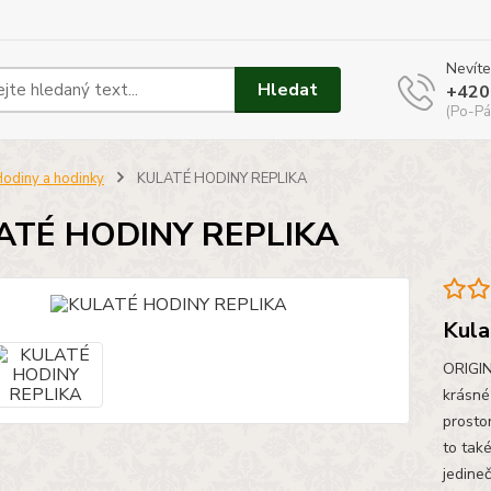
Nevíte
Hledat
+420
(Po-Pá
odiny a hodinky
KULATÉ HODINY REPLIKA
ATÉ HODINY REPLIKA
Kula
ORIGIN
krásné
prosto
to tak
jedine