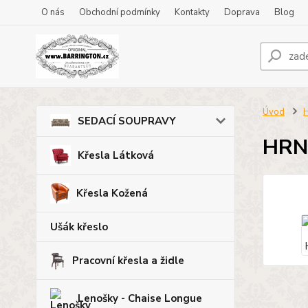
O nás
Obchodní podmínky
Kontakty
Doprava
Blog
Úvod
H
SEDACÍ SOUPRAVY
HRN
Křesla Látková
Křesla Kožená
Ušák křeslo
Pracovní křesla a židle
Lenošky - Chaise Longue