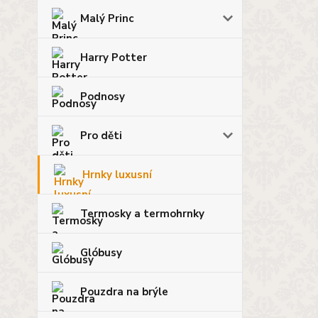
Malý Princ
Harry Potter
Podnosy
Pro děti
Hrnky luxusní
Termosky a termohrnky
Glóbusy
Pouzdra na brýle