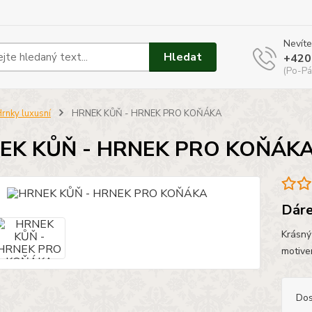
Nevíte
Hledat
+420
(Po-Pá
rnky luxusní
HRNEK KŮŇ - HRNEK PRO KOŇÁKA
EK KŮŇ - HRNEK PRO KOŇÁK
Dáre
Krásný
motiv
Dos