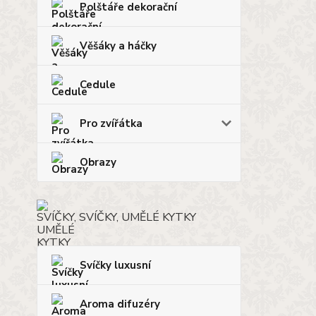
Polštáře dekorační
Věšáky a háčky
Cedule
Pro zvířátka
Obrazy
SVÍČKY, UMĚLÉ KYTKY
Svíčky luxusní
Aroma difuzéry