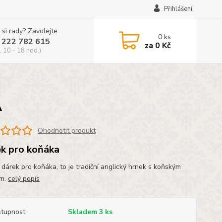
Přihlášení
 si rady? Zavolejte.
0
ks
 222 782 615
za
0 Kč
, 10 - 18 hod.)
A
Ohodnotit produkt
k pro koňáka
 dárek pro koňáka, to je tradiční anglický hrnek s koňským
em.
celý popis
tupnost
Skladem 3 ks