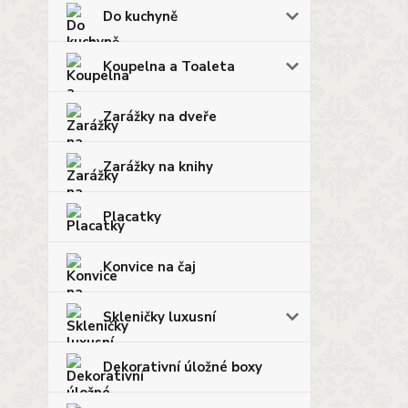
Do kuchyně
Koupelna a Toaleta
Zarážky na dveře
Zarážky na knihy
Placatky
Konvice na čaj
Skleničky luxusní
Dekorativní úložné boxy