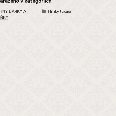
zařazeno v kategoriích
HNY DÁRKY A
Hrnky luxusní
LŇKY