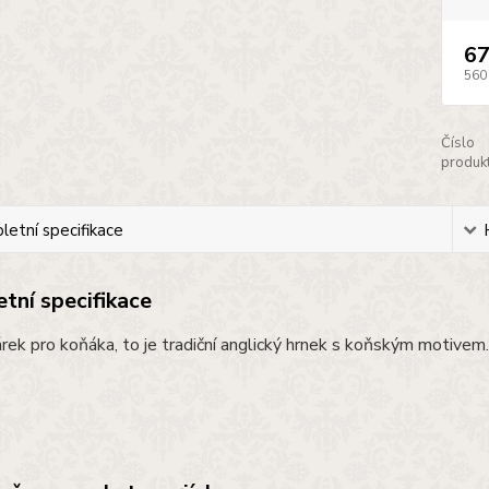
67
560
Číslo
produkt
etní specifikace
tní specifikace
rek pro koňáka, to je tradiční anglický hrnek s koňským motivem.