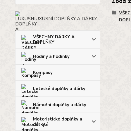
Zboží 
VŠEC
LUXUSNÍ DOPLŇKY A DÁRKY
DOP
VŠECHNY DÁRKY A
DOPLŇKY
Hodiny a hodinky
Kompasy
Letecké doplňky a dárky
Námořní doplňky a dárky
Motoristické doplňky a
dárky