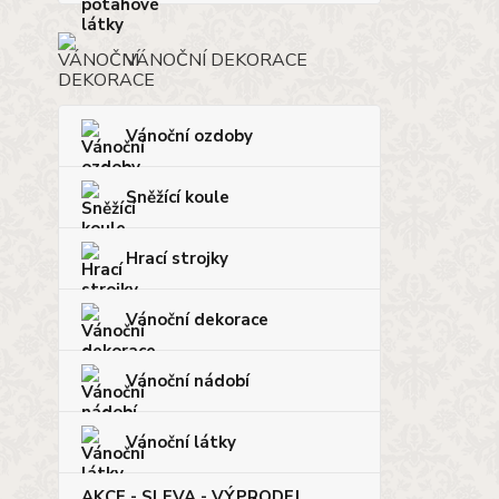
VÁNOČNÍ DEKORACE
Vánoční ozdoby
Sněžící koule
Hrací strojky
Vánoční dekorace
Vánoční nádobí
Vánoční látky
AKCE - SLEVA - VÝPRODEJ