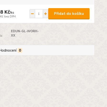
8 Kč
/
ks
Přidat do košíku
 Kč
bez DPH
EDUN-GL-WORH-
u:
XX
Hodnocení
0