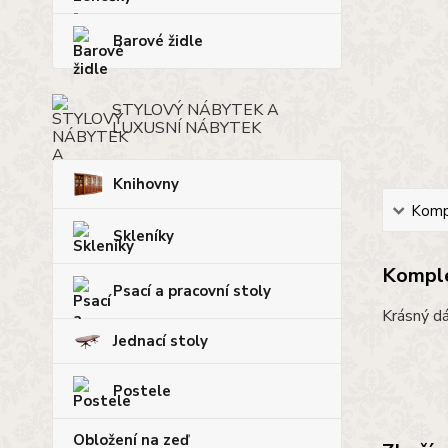
Barové židle
STYLOVÝ NÁBYTEK A
LUXUSNÍ NÁBYTEK
Knihovny
Kompl
Skleníky
Komple
Psací a pracovní stoly
Krásný dá
Jednací stoly
Postele
Obložení na zeď