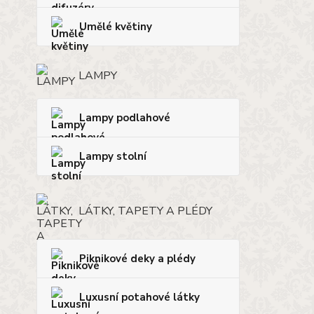
Umělé květiny
LAMPY
Lampy podlahové
Lampy stolní
LÁTKY, TAPETY A PLÉDY
Piknikové deky a plédy
Luxusní potahové látky