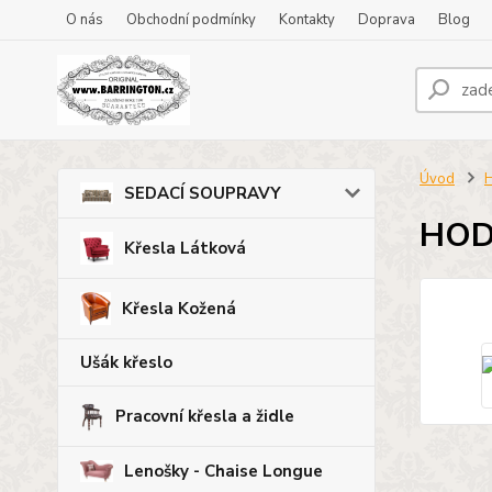
O nás
Obchodní podmínky
Kontakty
Doprava
Blog
Úvod
H
SEDACÍ SOUPRAVY
HOD
Křesla Látková
Křesla Kožená
Ušák křeslo
Pracovní křesla a židle
Lenošky - Chaise Longue