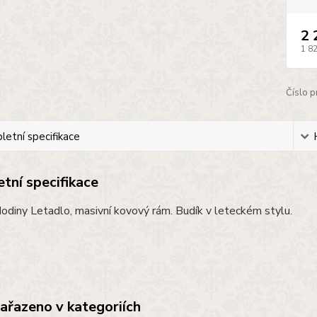
2 
1 8
Číslo p
etní specifikace
tní specifikace
odiny Letadlo, masivní kovový rám. Budík v leteckém stylu.
zařazeno v kategoriích