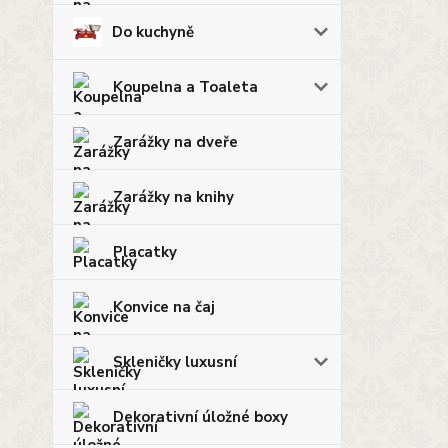
Do kuchyně
Koupelna a Toaleta
Zarážky na dveře
Zarážky na knihy
Placatky
Konvice na čaj
Skleničky luxusní
Dekorativní úložné boxy