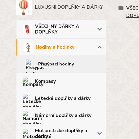
LUXUSNÍ DOPLŇKY A DÁRKY
VŠEC
DOP
VŠECHNY DÁRKY A
DOPLŇKY
Hodiny a hodinky
Přesýpací hodiny
Kompasy
Letecké doplňky a dárky
Námořní doplňky a dárky
Motoristické doplňky a
dárky