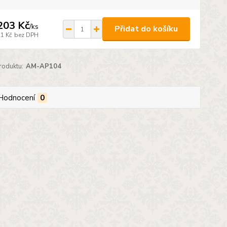
203 Kč
/
ks
Přidat do košíku
21 Kč
bez DPH
roduktu:
AM-AP104
Hodnocení
0