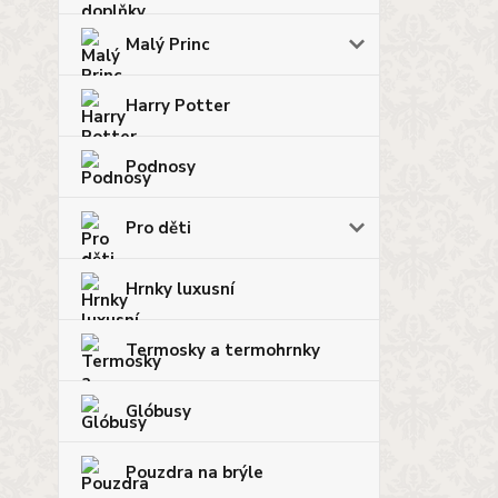
Malý Princ
Harry Potter
Podnosy
Pro děti
Hrnky luxusní
Termosky a termohrnky
Glóbusy
Pouzdra na brýle