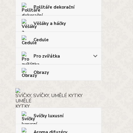
Polštáře dekorační
Věšáky a háčky
Cedule
Pro zvířátka
Obrazy
SVÍČKY, UMĚLÉ KYTKY
Svíčky luxusní
Aroma difuzéry