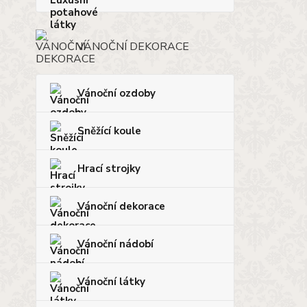
VÁNOČNÍ DEKORACE
Vánoční ozdoby
Sněžící koule
Hrací strojky
Vánoční dekorace
Vánoční nádobí
Vánoční látky