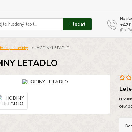
Nevíte
Hledat
+420
(Po-Pá
odiny a hodinky
HODINY LETADLO
INY LETADLO
Lete
Luxusn
celý p
Dos