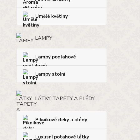
Umělé květiny
LAMPY
Lampy podlahové
Lampy stolní
LÁTKY, TAPETY A PLÉDY
Piknikové deky a plédy
Luxusní potahové látky