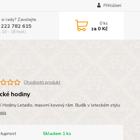
Přihlášení
 si rady? Zavolejte.
0
ks
 222 782 615
za
0 Kč
, 10 - 18 hod.)
Ohodnotit produkt
cké hodiny
í Hodiny Letadlo, masivní kovový rám. Budík v leteckém stylu.
opis
tupnost
Skladem 1 ks