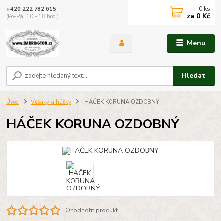
0
ks
+420 222 782 615
za
0 Kč
(Po-Pá, 10 - 18 hod.)
Menu
Hledat
Úvod
Věšáky a háčky
HÁČEK KORUNA OZDOBNÝ
HÁČEK KORUNA OZDOBNÝ
Ohodnotit produkt