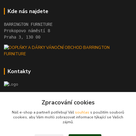
Kde nás najdete
BARRINGTON FURNITURE 
Prokopovo náměstí 8 
Praha 3, 130 00
Kontakty
+420 222 782 615
Zpracování cookies
(Po-Pá, 10 - 18 hod.)
Náš e-shop a partneři potřebují Váš
souhlas
s použitím souborů
barrington@barrington.cz
cookies, aby Vám mohli zobrazovat informace týkající se Vašich
zájmů.