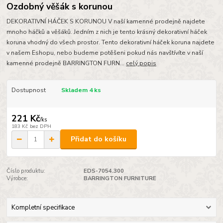
Ozdobný věšák s korunou
DEKORATIVNÍ HÁČEK S KORUNOU V naší kamenné prodejně najdete
mnoho háčků a věšáků. Jedním z nich je tento krásný dekorativní háček
koruna vhodný do všech prostor. Tento dekorativní háček koruna najdete
v našem Eshopu, nebo budeme potěšeni pokud nás navštívíte v naší
kamenné prodejně BARRINGTON FURN...
celý popis
Dostupnost
Skladem 4 ks
221 Kč
/
ks
183 Kč
bez DPH
Přidat do košíku
Číslo produktu:
EDS-7054.300
Výrobce:
BARRINGTON FURNITURE
Kompletní specifikace