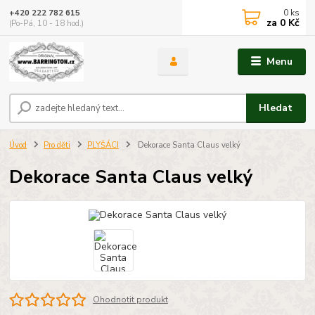
0
ks
+420 222 782 615
za
0 Kč
(Po-Pá, 10 - 18 hod.)
Menu
Hledat
Úvod
Pro děti
PLYŠÁCI
Dekorace Santa Claus velký
Dekorace Santa Claus velký
Ohodnotit produkt