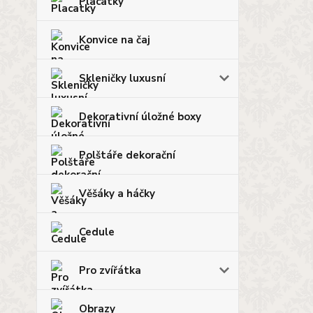
Placatky
Konvice na čaj
Skleničky luxusní
Dekorativní úložné boxy
Polštáře dekorační
Věšáky a háčky
Cedule
Pro zvířátka
Obrazy