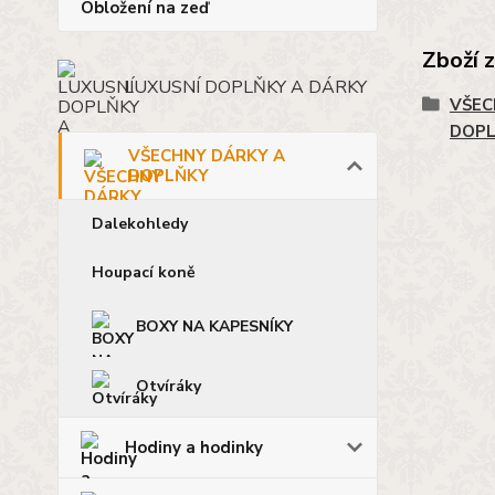
Obložení na zeď
Zboží 
LUXUSNÍ DOPLŇKY A DÁRKY
VŠEC
DOP
VŠECHNY DÁRKY A
DOPLŇKY
Dalekohledy
Houpací koně
BOXY NA KAPESNÍKY
Otvíráky
Hodiny a hodinky