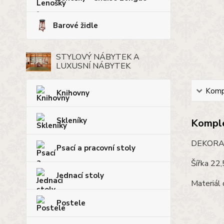
Barové židle
STYLOVÝ NÁBYTEK A
LUXUSNÍ NÁBYTEK
Kompl
Knihovny
Skleníky
Komple
DEKORA
Psací a pracovní stoly
Šířka 22
Jednací stoly
Materiál 
Postele