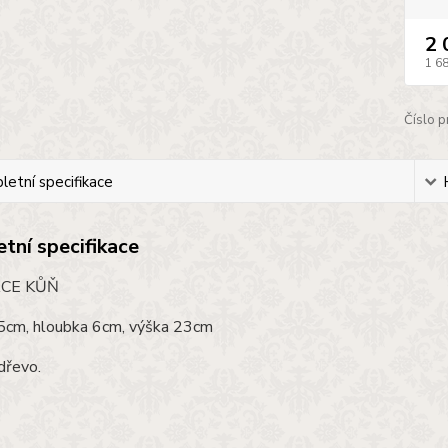
2 
1 6
Číslo p
etní specifikace
tní specifikace
CE KŮŇ
,5cm, hloubka 6cm, výška 23cm
dřevo.