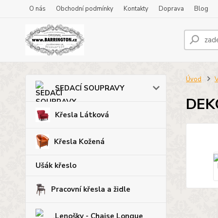
O nás
Obchodní podmínky
Kontakty
Doprava
Blog
Úvod
SEDACÍ SOUPRAVY
DEK
Křesla Látková
Křesla Kožená
Ušák křeslo
Pracovní křesla a židle
Lenošky - Chaise Longue