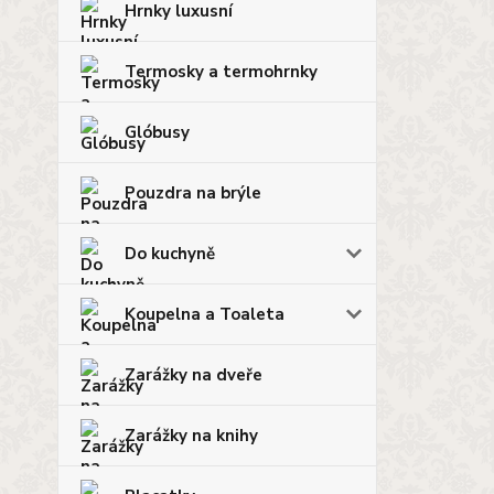
Hrnky luxusní
Termosky a termohrnky
Glóbusy
Pouzdra na brýle
Do kuchyně
Koupelna a Toaleta
Zarážky na dveře
Zarážky na knihy