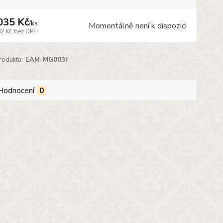
035 Kč
/
ks
Momentálně není k dispozici
82 Kč
bez DPH
roduktu:
EAM-MG003F
Hodnocení
0