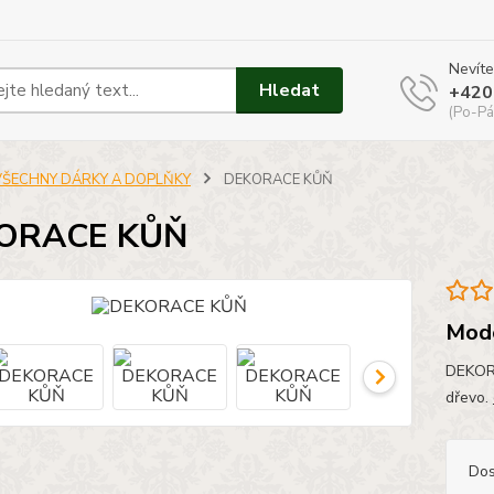
Nevíte
Hledat
+420
(Po-Pá
VŠECHNY DÁRKY A DOPLŇKY
DEKORACE KŮŇ
ORACE KŮŇ
Mode
DEKORA
dřevo.
Dos