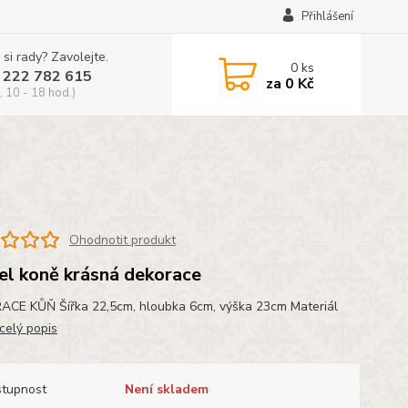
Přihlášení
 si rady? Zavolejte.
0
ks
 222 782 615
za
0 Kč
, 10 - 18 hod.)
Ohodnotit produkt
l koně krásná dekorace
CE KŮŇ Šířka 22,5cm, hloubka 6cm, výška 23cm Materiál
celý popis
tupnost
Není skladem