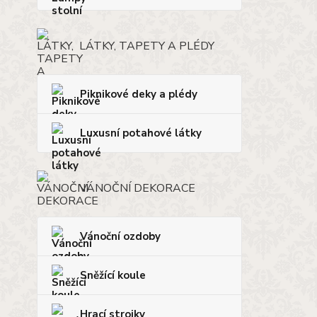
LÁTKY, TAPETY A PLÉDY
Piknikové deky a plédy
Luxusní potahové látky
VÁNOČNÍ DEKORACE
Vánoční ozdoby
Sněžící koule
Hrací strojky