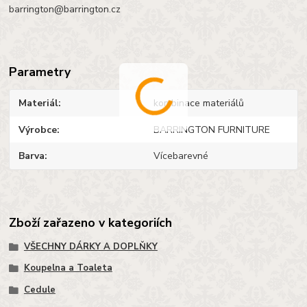
barrington@barrington.cz
Parametry
Materiál
kombinace materiálů
Výrobce
BARRINGTON FURNITURE
Barva
Vícebarevné
Zboží zařazeno v kategoriích
VŠECHNY DÁRKY A DOPLŇKY
Koupelna a Toaleta
Cedule