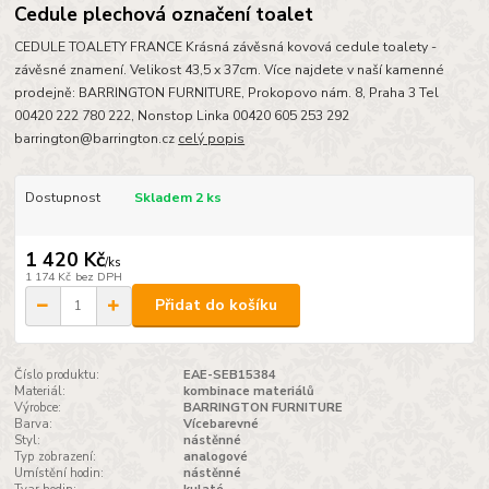
Cedule plechová označení toalet
CEDULE TOALETY FRANCE Krásná závěsná kovová cedule toalety -
závěsné znamení. Velikost 43,5 x 37cm. Více najdete v naší kamenné
prodejně: BARRINGTON FURNITURE, Prokopovo nám. 8, Praha 3 Tel
00420 222 780 222, Nonstop Linka 00420 605 253 292
barrington@barrington.cz
celý popis
Dostupnost
Skladem 2 ks
1 420 Kč
/
ks
1 174 Kč
bez DPH
Přidat do košíku
Číslo produktu:
EAE-SEB15384
Materiál:
kombinace materiálů
Výrobce:
BARRINGTON FURNITURE
Barva:
Vícebarevné
Styl:
nástěnné
Typ zobrazení:
analogové
Umístění hodin:
nástěnné