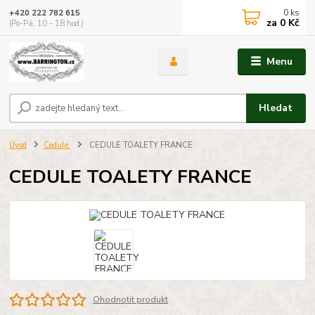
0
ks
+420 222 782 615
za
0 Kč
(Po-Pá, 10 - 18 hod.)
Menu
Hledat
Úvod
Cedule
CEDULE TOALETY FRANCE
CEDULE TOALETY FRANCE
Ohodnotit produkt