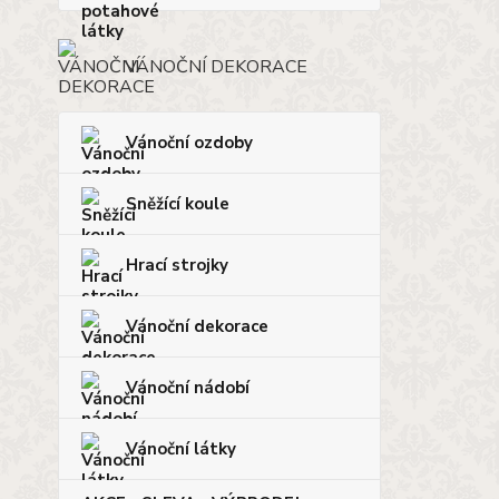
VÁNOČNÍ DEKORACE
Vánoční ozdoby
Sněžící koule
Hrací strojky
Vánoční dekorace
Vánoční nádobí
Vánoční látky