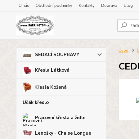
O nás
Obchodní podmínky
Kontakty
Doprava
Blog
Úvod
SEDACÍ SOUPRAVY
CED
Křesla Látková
Křesla Kožená
Ušák křeslo
Pracovní křesla a židle
Lenošky - Chaise Longue