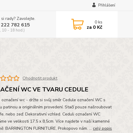
Přihlášení
 si rady? Zavolejte.
0
ks
 222 782 615
za
0 Kč
, 10 - 18 hod.)
Ohodnotit produkt
AČENÍ WC VE TVARU CEDULE
 označení wc - držte si svůj směr Cedule označení WC s
u patinou a originálním provedení. Stačí pouze našroubovat
ře, nebo zeď. Dekorativní vzhled. Ceduli označení WC
me ve velikosti 17,5 x 8,5cm. Více najdete v naší kamenné
ně: BARRINGTON FURNITURE, Prokopovo nám. ...
celý popis