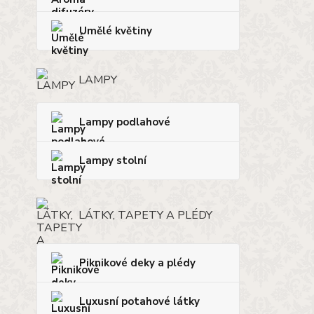
Umělé květiny
LAMPY
Lampy podlahové
Lampy stolní
LÁTKY, TAPETY A PLÉDY
Piknikové deky a plédy
Luxusní potahové látky