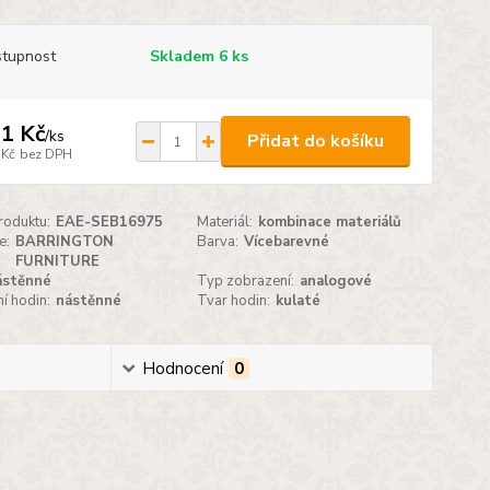
tupnost
Skladem 6 ks
1 Kč
/
ks
Přidat do košíku
 Kč
bez DPH
roduktu:
EAE-SEB16975
Materiál:
kombinace materiálů
e:
BARRINGTON
Barva:
Vícebarevné
FURNITURE
ástěnné
Typ zobrazení:
analogové
í hodin:
nástěnné
Tvar hodin:
kulaté
Hodnocení
0