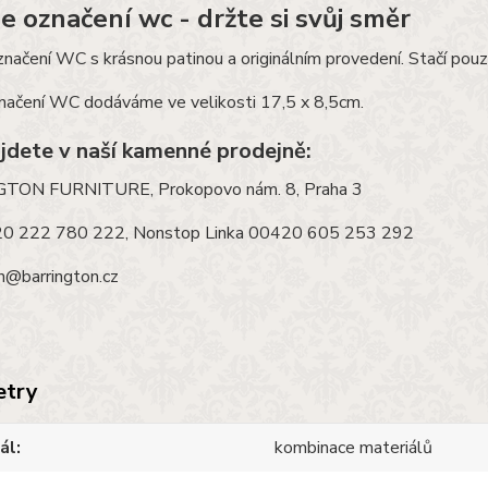
e označení wc - držte si svůj směr
načení WC s krásnou patinou a originálním provedení. Stačí pouz
značení WC dodáváme ve velikosti 17,5 x 8,5cm.
ajdete v naší kamenné prodejně:
TON FURNITURE, Prokopovo nám. 8, Praha 3
20 222 780 222, Nonstop Linka 00420 605 253 292
n@barrington.cz
etry
ál
kombinace materiálů