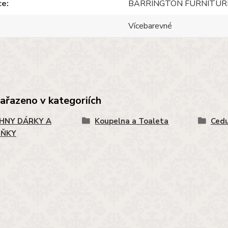
ce
BARRINGTON FURNITUR
Vícebarevné
zařazeno v kategoriích
HNY DÁRKY A
Koupelna a Toaleta
Cedu
LŇKY