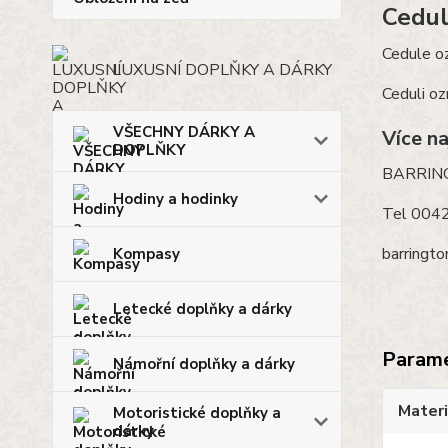
Cedul
Cedule oz
LUXUSNÍ DOPLŇKY A DÁRKY
Ceduli o
VŠECHNY DÁRKY A
Více n
DOPLŇKY
BARRING
Hodiny a hodinky
Tel 004
barringto
Kompasy
Letecké doplňky a dárky
Param
Námořní doplňky a dárky
Materi
Motoristické doplňky a
dárky