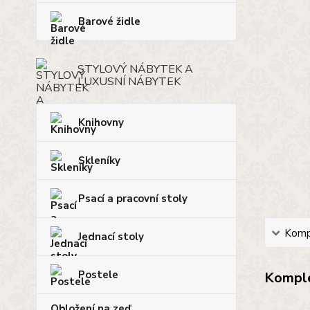
Barové židle
STYLOVÝ NÁBYTEK A
LUXUSNÍ NÁBYTEK
Knihovny
Skleníky
Psací a pracovní stoly
Kompl
Jednací stoly
Postele
Komple
Obložení na zeď