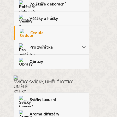
Polštáře dekorační
Věšáky a háčky
Cedule
Pro zvířátka
Obrazy
SVÍČKY, UMĚLÉ KYTKY
Svíčky luxusní
Aroma difuzéry