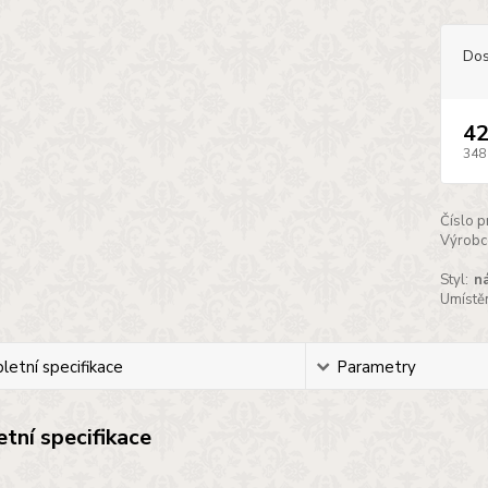
Dos
42
348
Číslo p
Výrobc
Styl:
n
Umístěn
etní specifikace
Parametry
tní specifikace