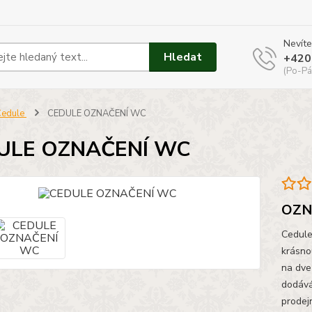
Nevíte
Hledat
+420
(Po-Pá
Cedule
CEDULE OZNAČENÍ WC
ULE OZNAČENÍ WC
OZN
Cedule
krásno
na dve
dodává
prodej