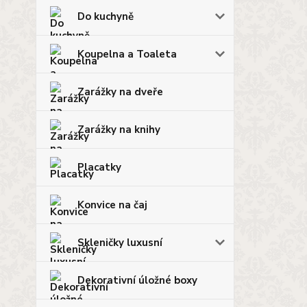
Do kuchyně
Koupelna a Toaleta
Zarážky na dveře
Zarážky na knihy
Placatky
Konvice na čaj
Skleničky luxusní
Dekorativní úložné boxy