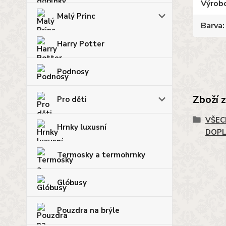
Výrob
Malý Princ
Barva
Harry Potter
Podnosy
Zboží 
Pro děti
VŠEC
Hrnky luxusní
DOP
Termosky a termohrnky
Glóbusy
Pouzdra na brýle