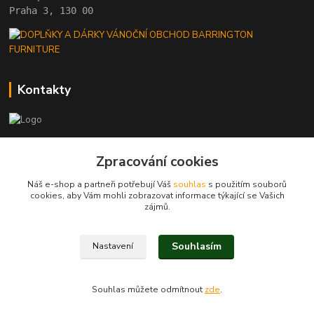
Praha 3, 130 00
Kontakty
+420 222 782 615
Zpracování cookies
(Po-Pá, 10 - 18 hod.)
Náš e-shop a partneři potřebují Váš
souhlas
s použitím souborů
barrington@barrington.cz
cookies, aby Vám mohli zobrazovat informace týkající se Vašich
zájmů.
Souhlasím
Nastavení
BARRINGTON FURNITURE
Souhlas můžete odmítnout
zde
.
Vytvořeno na
Eshop-rychle.cz