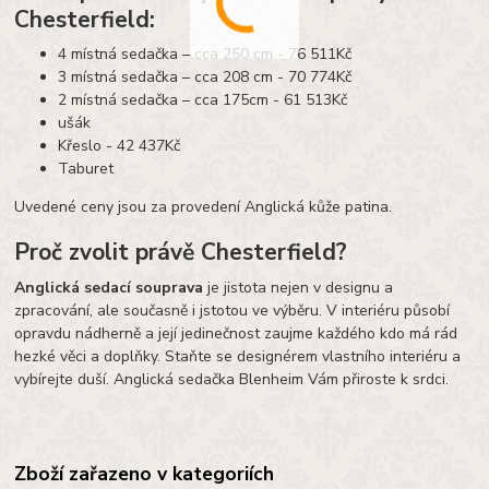
Chesterfield:
4 místná sedačka – cca 250 cm - 76 511Kč
3 místná sedačka – cca 208 cm - 70 774Kč
2 místná sedačka – cca 175cm - 61 513Kč
ušák
Křeslo - 42 437Kč
Taburet
Uvedené ceny jsou za provedení Anglická kůže patina.
Proč zvolit právě Chesterfield?
Anglická sedací souprava
je jistota nejen v designu a
zpracování, ale současně i jstotou ve výběru. V interiéru působí
opravdu nádherně a její jedinečnost zaujme každého kdo má rád
hezké věci a doplňky. Staňte se designérem vlastního interiéru a
vybírejte duší. Anglická sedačka Blenheim Vám přiroste k srdci.
Zboží zařazeno v kategoriích