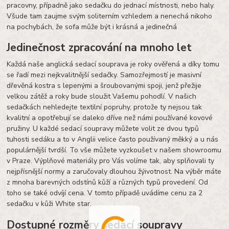
pracovny, případně jako sedačku do jednací místnosti, nebo haly.
Všude tam zaujme svým soliterním vzhledem a nenechá nikoho
na pochybách, že sofa může být i krásná a jedinečná
Jedinečnost zpracování na mnoho let
Každá naše anglická sedací souprava je roky ověřená a díky tomu
se řadí mezi nejkvalitnější sedačky. Samozřejmostí je masivní
dřevěná kostra s lepenými a šroubovanými spoji, jenž přežije
velkou zátěž a roky bude sloužit Vašemu pohodlí. V našich
sedačkách nehledejte textilní popruhy, protože ty nejsou tak
kvalitní a opotřebují se daleko dříve než námi používané kovové
pružiny. U každé sedací soupravy můžete volit ze dvou typů
tuhosti sedáku a to v Anglii velice často používaný měkký a u nás
populárnější tvrdší. To vše můžete vyzkoušet v našem showroomu
v Praze. Výplňové materiály pro Vás volíme tak, aby splňovali ty
nejpřísnější normy a zaručovaly dlouhou žýivotnost. Na výběr máte
z mnoha barevných odstínů kůží a různých typů provedení. Od
toho se také odvíjí cena. V tomto případě uvádíme cenu za 2
sedačku v kůži White star.
Dostupné rozměry sedací soupravy