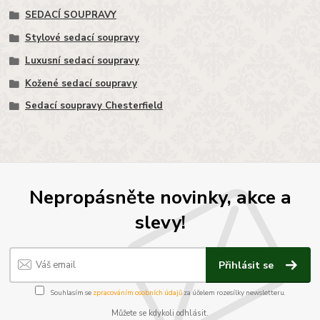
SEDACÍ SOUPRAVY
Stylové sedací soupravy
Luxusní sedací soupravy
Kožené sedací soupravy
Sedací soupravy Chesterfield
Nepropásněte novinky, akce a
slevy!
Přihlásit se
Souhlasím se
zpracováním osobních údajů
za účelem rozesílky newsletteru.
Můžete se kdykoli odhlásit.