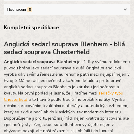
Hodnocení
0
Kompletní specifikace
Anglická sedací souprava Blenheim - bílá
sedací souprava Chesterfield
Anglická sedací souprava Blenheim
je již díky svému rodokmenu
původu brána jako sedací souprava s duší. Originální anglická
výroba díky svému řemeslnému renomé patří mezi nejlepší nejen v
Evropě. Máme rádi jedinečnost v každém detailu a proto právě
anglická sedací souprava Blenheim je zárukou jedinečnosti a
kvality. Na první pohled je jasné, že ji řadíme mezi
sedačky typu
Chesterfield
a to hlavně podle tradičního prošití knoflíky. Vyniká
ručním zpracováním, kvalitními materiály a autentickým vzhledem,
který se skvěle hodí jak do klasických, tak moderních interiérů.
Doporučujeme ji pro ty, jenž mají rádi nejen kvalitní zpracování, ale
i jedinečný styl. Anglickou sofu Blenheim využijete nejen v
obývacím pokoji, ale naši zákazníci si ji oblíbili i do luxusní